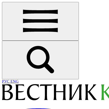
РУС
ENG