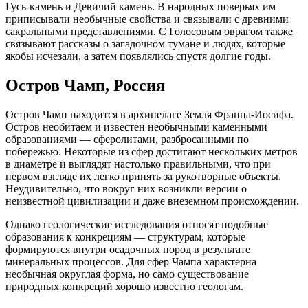
Гусь-камень и Девичий камень. В народных поверьях им
приписывали необычные свойства и связывали с древними
сакральными представлениями. С Голосовым оврагом также
связывают рассказы о загадочном тумане и людях, которые
якобы исчезали, а затем появлялись спустя долгие годы.
Остров Чамп, Россия
Остров Чамп находится в архипелаге Земля Франца-Иосифа.
Остров необитаем и известен необычными каменными
образованиями — сферолитами, разбросанными по
побережью. Некоторые из сфер достигают нескольких метров
в диаметре и выглядят настолько правильными, что при
первом взгляде их легко принять за рукотворные объекты.
Неудивительно, что вокруг них возникли версии о
неизвестной цивилизации и даже внеземном происхождении.
Однако геологические исследования относят подобные
образования к конкрециям — структурам, которые
формируются внутри осадочных пород в результате
минеральных процессов. Для сфер Чампа характерна
необычная округлая форма, но само существование
природных конкреций хорошо известно геологам.