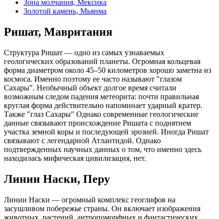
Зона молчания, Мексика
Золотой камень, Мьянма
Ришат, Мавритания
Структура Ришат — одно из самых узнаваемых
геологических образований планеты. Огромная кольцевая
форма диаметром около 45–50 километров хорошо заметна из
космоса. Именно поэтому ее часто называют "глазом
Сахары". Необычный объект долгое время считали
возможным следом падения метеорита: почти правильная
круглая форма действительно напоминает ударный кратер.
Также "глаз Сахары" Однако современные геологические
данные связывают происхождение Ришата с поднятием
участка земной коры и последующей эрозией. Иногда Ришат
связывают с легендарной Атлантидой. Однако
подтвержденных научных данных о том, что именно здесь
находилась мифическая цивилизация, нет.
Линии Наски, Перу
Линии Наски — огромный комплекс геоглифов на
засушливом побережье страны. Он включает изображения
животных, растений, антропоморфных и фантастических