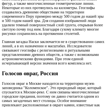
фигур, а также многочисленные геометрические линии.
Некоторые из них протянулись на километры. Геоглифы
создавались древними обществами на территории
современного Перу примерно между 500 годом до нашей эры
и 500 годом нашей эры. Для создания изображений люди
удаляли темный поверхностный слой грунта, открывая более
светлую почву под ним. Благодаря сухому климату многие
рисунки сохранились на протяжении столетий.
Главная загадка Наски заключается не в существовании самих
линий, а в их назначении и масштабах. Исследователи
связывают геоглифы с религиозными и ритуальными
представлениями древних обществ, а также с возможными
астрономическими функциями. При этом единой
исчерпывающей версии значения всего комплекса нет.
Голосов овраг, Россия
Голосов овраг в Москве находится на территории музея-
заповедника "Коломенское". Это природный овраг, который
спускается к Москве-реке. С ним связаны многочисленные
городские предания, поэтому он давно считается одним из
самых загадочных мест столицы. Особое внимание
привлекают расположенные в овраге камни, известные как