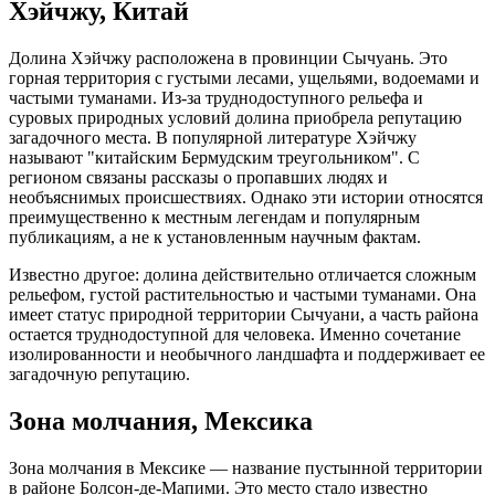
Хэйчжу, Китай
Долина Хэйчжу расположена в провинции Сычуань. Это
горная территория с густыми лесами, ущельями, водоемами и
частыми туманами. Из-за труднодоступного рельефа и
суровых природных условий долина приобрела репутацию
загадочного места. В популярной литературе Хэйчжу
называют "китайским Бермудским треугольником". С
регионом связаны рассказы о пропавших людях и
необъяснимых происшествиях. Однако эти истории относятся
преимущественно к местным легендам и популярным
публикациям, а не к установленным научным фактам.
Известно другое: долина действительно отличается сложным
рельефом, густой растительностью и частыми туманами. Она
имеет статус природной территории Сычуани, а часть района
остается труднодоступной для человека. Именно сочетание
изолированности и необычного ландшафта и поддерживает ее
загадочную репутацию.
Зона молчания, Мексика
Зона молчания в Мексике — название пустынной территории
в районе Болсон-де-Мапими. Это место стало известно