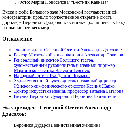
© Фото: Мария Новоселова/ “Вестник Кавказа“
Вчера в фойе Большого зала Московской государственной
консерватории прошло торжественное открытие бюста
дирижера Вероники Дударовой, осетинке, родившейся в Баку
и покорившей весь мир.
Оглавление
Экс-президент Северной Осетии Александр Дзасохов:
Ректор Московской консерватории Александр Соколов:
Генеральный директор Большого театра,
художественный руководитель и главный дирижер
Мариинского театра Валерий Гергиев:
Народный артист РФ Даниил Крамер:
Художественный руководитель и главный дирижер
Женского симфонического оркестра Ксения Жарко:
Доктор искусствоведения, профессор Татьяна Батагова:
Внучка Вероники Дударовой Вероника Вайнштейн:
Экс-президент Северной Осетии Александр
Дзасохов:
Вероника Дударова единственная женщина,