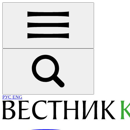
РУС
ENG