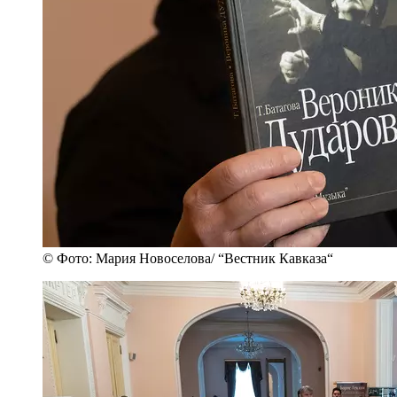
© Фото: Мария Новоселова/ “Вестник Кавказа“