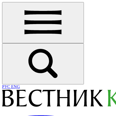
РУС
ENG