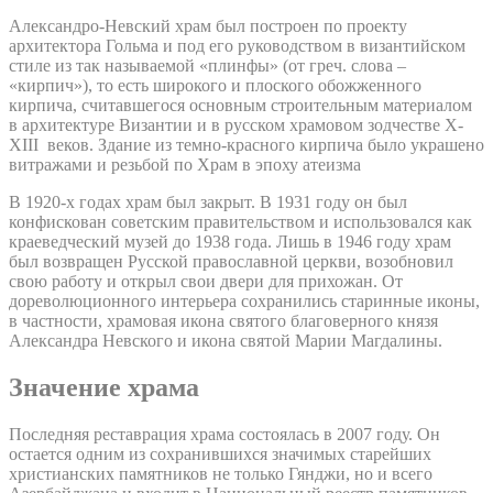
Александро-Невский храм был построен по проекту
архитектора Гольма и под его руководством в византийском
стиле из так называемой «плинфы» (от греч. слова –
«кирпич»), то есть широкого и плоского обожженного
кирпича, считавшегося основным строительным материалом
в архитектуре Византии и в русском храмовом зодчестве X-
XIII веков. Здание из темно-красного кирпича было украшено
витражами и резьбой по Храм в эпоху атеизма
В 1920-х годах храм был закрыт. В 1931 году он был
конфискован советским правительством и использовался как
краеведческий музей до 1938 года. Лишь в 1946 году храм
был возвращен Русской православной церкви, возобновил
свою работу и открыл свои двери для прихожан. От
дореволюционного интерьера сохранились старинные иконы,
в частности, храмовая икона святого благоверного князя
Александра Невского и икона святой Марии Магдалины.
Значение храма
Последняя реставрация храма состоялась в 2007 году. Он
остается одним из сохранившихся значимых старейших
христианских памятников не только Гянджи, но и всего