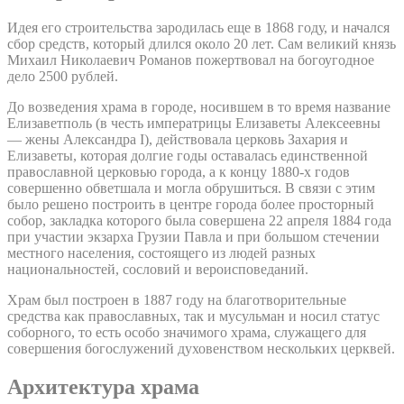
Идея его строительства зародилась еще в 1868 году, и начался
сбор средств, который длился около 20 лет. Сам великий князь
Михаил Николаевич Романов пожертвовал на богоугодное
дело 2500 рублей.
До возведения храма в городе, носившем в то время название
Елизаветполь (в честь императрицы Елизаветы Алексеевны
— жены Александра I), действовала церковь Захария и
Елизаветы, которая долгие годы оставалась единственной
православной церковью города, а к концу 1880-х годов
совершенно обветшала и могла обрушиться. В связи с этим
было решено построить в центре города более просторный
собор, закладка которого была совершена 22 апреля 1884 года
при участии экзарха Грузии Павла и при большом стечении
местного населения, состоящего из людей разных
национальностей, сословий и вероисповеданий.
Храм был построен в 1887 году на благотворительные
средства как православных, так и мусульман и носил статус
соборного, то есть особо значимого храма, служащего для
совершения богослужений духовенством нескольких церквей.
Архитектура храма