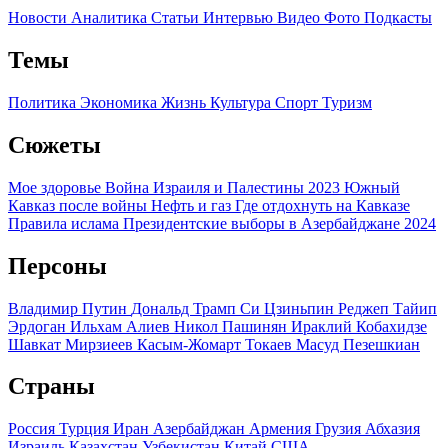
Новости
Аналитика
Статьи
Интервью
Видео
Фото
Подкасты
Темы
Политика
Экономика
Жизнь
Культура
Спорт
Туризм
Сюжеты
Мое здоровье
Война Израиля и Палестины 2023
Южный
Кавказ после войны
Нефть и газ
Где отдохнуть на Кавказе
Правила ислама
Президентские выборы в Азербайджане 2024
Персоны
Владимир Путин
Дональд Трамп
Си Цзиньпин
Реджеп Тайип
Эрдоган
Ильхам Алиев
Никол Пашинян
Ираклий Кобахидзе
Шавкат Мирзиеев
Касым-Жомарт Токаев
Масуд Пезешкиан
Страны
Россия
Турция
Иран
Азербайджан
Армения
Грузия
Абхазия
Израиль
Казахстан
Узбекистан
Китай
США