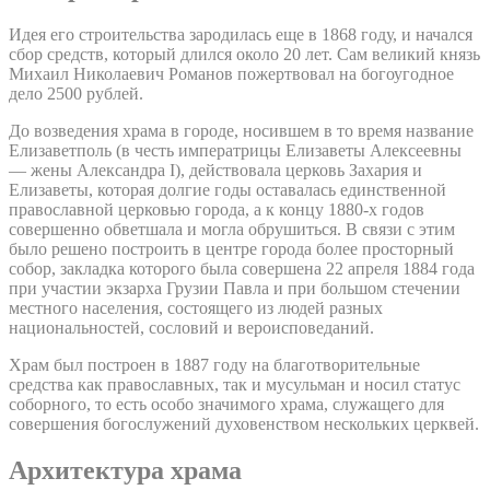
Идея его строительства зародилась еще в 1868 году, и начался
сбор средств, который длился около 20 лет. Сам великий князь
Михаил Николаевич Романов пожертвовал на богоугодное
дело 2500 рублей.
До возведения храма в городе, носившем в то время название
Елизаветполь (в честь императрицы Елизаветы Алексеевны
— жены Александра I), действовала церковь Захария и
Елизаветы, которая долгие годы оставалась единственной
православной церковью города, а к концу 1880-х годов
совершенно обветшала и могла обрушиться. В связи с этим
было решено построить в центре города более просторный
собор, закладка которого была совершена 22 апреля 1884 года
при участии экзарха Грузии Павла и при большом стечении
местного населения, состоящего из людей разных
национальностей, сословий и вероисповеданий.
Храм был построен в 1887 году на благотворительные
средства как православных, так и мусульман и носил статус
соборного, то есть особо значимого храма, служащего для
совершения богослужений духовенством нескольких церквей.
Архитектура храма