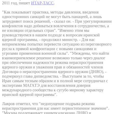
2011 год, пишет
ИТАР-ТАСС
.
"Как показывает практика, методы давления, введения
односторонних санкций не могут быть панацеей, а лишь
затрудняют поиск решений, - сказал он. - При урегулировании
конфликтов надо добиваться вовлечения в сотрудничество, а
не изоляции отдельных стран". "Именно этим мы
руководствуемся в нашем подходе к вопросам иранской
ядерной программы, - продолжил министр. - Для нас
неприемлемы попытки перевести ситуацию из переговорного
русла к прямой конфронтации с новыми санкциями и
угрозами применения военной силы". "Убеждены, что найти
взаимоприемлемое решение возможно только через диалог
при обеспечении надежности режима нераспространения
ядерного оружия и уважения прав и обязанностей членов
Договора о нераспространении ядерного оружия (ДНЯО), -
подчеркнул глава дипведомства. - Выступаем за то, чтобы
Иран самым тесным образом и в полной мере сотрудничал с
экспертами МАГАТЭ для восстановления доверия
международного сообщества к сугубо мирному характеру
иранской ядерной программы".
Лавров отметил, что "недопущение подрыва режима
нераспространения для нас имеет первостепенное значение".
"Москва поддерживает универсализацию ДНЯО и