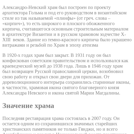
Александро-Невский храм был построен по проекту
архитектора Гольма и под его руководством в византийском
стиле из так называемой «плинфы» (от греч. слова –
«кирпич»), то есть широкого и плоского обожженного
кирпича, считавшегося основным строительным материалом
в архитектуре Византии и в русском храмовом зодчестве X-
XIII веков. Здание из темно-красного кирпича было украшено
витражами и резьбой по Храм в эпоху атеизма
В 1920-х годах храм был закрыт. В 1931 году он был
конфискован советским правительством и использовался как
краеведческий музей до 1938 года. Лишь в 1946 году храм
был возвращен Русской православной церкви, возобновил
свою работу и открыл свои двери для прихожан. От
дореволюционного интерьера сохранились старинные иконы,
в частности, храмовая икона святого благоверного князя
Александра Невского и икона святой Марии Магдалины.
Значение храма
Последняя реставрация храма состоялась в 2007 году. Он
остается одним из сохранившихся значимых старейших
христианских памятников не только Гянджи, но и всего