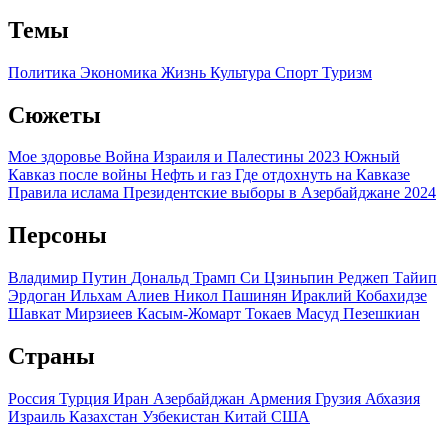
Темы
Политика
Экономика
Жизнь
Культура
Спорт
Туризм
Сюжеты
Мое здоровье
Война Израиля и Палестины 2023
Южный
Кавказ после войны
Нефть и газ
Где отдохнуть на Кавказе
Правила ислама
Президентские выборы в Азербайджане 2024
Персоны
Владимир Путин
Дональд Трамп
Си Цзиньпин
Реджеп Тайип
Эрдоган
Ильхам Алиев
Никол Пашинян
Ираклий Кобахидзе
Шавкат Мирзиеев
Касым-Жомарт Токаев
Масуд Пезешкиан
Страны
Россия
Турция
Иран
Азербайджан
Армения
Грузия
Абхазия
Израиль
Казахстан
Узбекистан
Китай
США