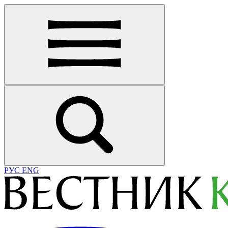
РУС
ENG