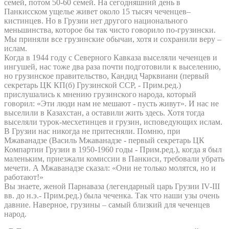
семей, потом 50-60 семей. На сегодняшний день в
Панкисском ущелье живет около 15 тысяч чеченцев–
кистинцев. Но в Грузии нет другого национального
меньшинства, которое бы так чисто говорило по-грузински.
Мы приняли все грузинские обычаи, хотя и сохранили веру –
ислам.
Когда в 1944 году с Северного Кавказа выселяли чеченцев и
ингушей, нас тоже два раза почти подготовили к выселению,
но грузинское правительство, Кандид Чарквиани (первый
секретарь ЦК КП(б) Грузинской ССР, - Прим.ред.)
прислушались к мнению грузинского народа, который
говорил: «Эти люди нам не мешают - пусть живут». И нас не
выселили в Казахстан, а оставили жить здесь. Хотя тогда
выселяли турок-месхетинцев и грузин, исповедующих ислам.
В Грузии нас никогда не притесняли. Помню, при
Мжаванадзе (Василь Мжаванадзе - первый секретарь ЦК
Компартии Грузии в 1950-1960 годы - Прим.ред.), когда я был
маленьким, приезжали комиссии в Панкиси, требовали убрать
мечети. А Мжаванадзе сказал: «Они не только молятся, но и
работают!»
Вы знаете, женой Парнаваза (легендарный царь Грузии IV-III
вв. до н.э.- Прим.ред.) была чеченка. Так что наши узы очень
давние. Наверное, грузины – самый близкий для чеченцев
народ.