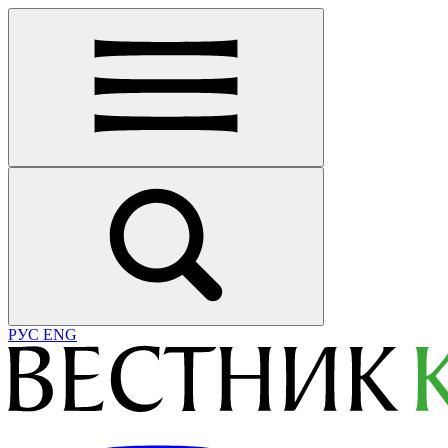
РУС
ENG