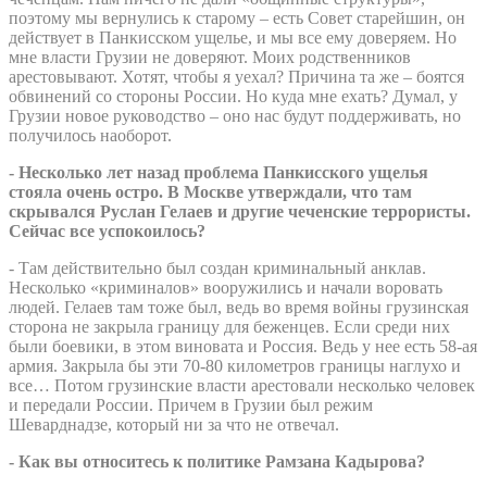
поэтому мы вернулись к старому – есть Совет старейшин, он
действует в Панкисском ущелье, и мы все ему доверяем. Но
мне власти Грузии не доверяют. Моих родственников
арестовывают. Хотят, чтобы я уехал? Причина та же – боятся
обвинений со стороны России. Но куда мне ехать? Думал, у
Грузии новое руководство – оно нас будут поддерживать, но
получилось наоборот.
- Несколько лет назад проблема Панкисского ущелья
стояла очень остро. В Москве утверждали, что там
скрывался Руслан Гелаев и другие чеченские террористы.
Сейчас все успокоилось?
- Там действительно был создан криминальный анклав.
Несколько «криминалов» вооружились и начали воровать
людей. Гелаев там тоже был, ведь во время войны грузинская
сторона не закрыла границу для беженцев. Если среди них
были боевики, в этом виновата и Россия. Ведь у нее есть 58-ая
армия. Закрыла бы эти 70-80 километров границы наглухо и
все… Потом грузинские власти арестовали несколько человек
и передали России. Причем в Грузии был режим
Шеварднадзе, который ни за что не отвечал.
- Как вы относитесь к политике Рамзана Кадырова?