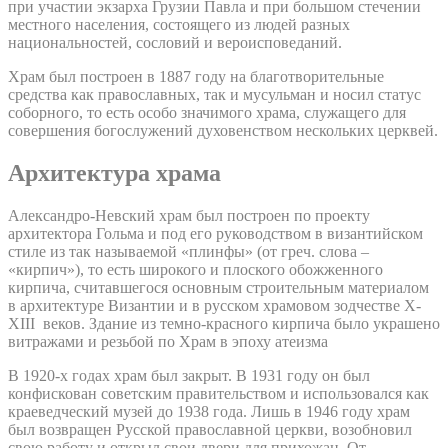
при участии экзарха Грузии Павла и при большом стечении
местного населения, состоящего из людей разных
национальностей, сословий и вероисповеданий.
Храм был построен в 1887 году на благотворительные
средства как православных, так и мусульман и носил статус
соборного, то есть особо значимого храма, служащего для
совершения богослужений духовенством нескольких церквей.
Архитектура храма
Александро-Невский храм был построен по проекту
архитектора Гольма и под его руководством в византийском
стиле из так называемой «плинфы» (от греч. слова –
«кирпич»), то есть широкого и плоского обожженного
кирпича, считавшегося основным строительным материалом
в архитектуре Византии и в русском храмовом зодчестве X-
XIII веков. Здание из темно-красного кирпича было украшено
витражами и резьбой по Храм в эпоху атеизма
В 1920-х годах храм был закрыт. В 1931 году он был
конфискован советским правительством и использовался как
краеведческий музей до 1938 года. Лишь в 1946 году храм
был возвращен Русской православной церкви, возобновил
свою работу и открыл свои двери для прихожан. От