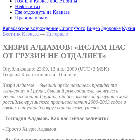
Южный Кавказ после войны
Нефть и газ
Где отдохнуть на Кавказе
Правила ислама
Карабахское возрождение
Спорт
Фото
Видео
Здоровье
Кухня
Вестник Кавказа
—
Интервью
ХИЗРИ АЛДАМОВ: «ИСЛАМ НАС
ОТ ГРУЗИН НЕ ОТДАЛЯЕТ»
Опубликовано: 23:09, 13 июл 2009 (UTC+3 MSK)
Георгий Калатозишвили, Тбилиси
Хизри Алдамов – бывший представитель президента
«Ичкерии» в Грузии, бывший руководитель «конгресса
чеченских общин Грузии». Он был ключевой фигурой в ходе
российско-грузинского противостояния 2000-2003 годов в
связи с ситуацией вокруг Панкисского ущелья.
- Господин Алдамов. Как вас сейчас величать?
- Просто Хизри Алдамов.
- Вы больше не руководите «конгрессом чеченских общин