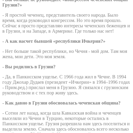
Грузии?»
- Я простой чеченец, представитель своего народа. Было
время, когда руководил конгрессом. Но это время прошло.
Сейчас я просто представляю интересы чеченских беженцев и
в Грузии, и на Западе, в Армерике. Где только нас нет!
- А как насчет бывшей «республики Ичкерия?»
- Нет больше такой республики, но Чечня - мой дом. Там моя
жена, мои дети. Это моя земля.
- Вы родились в Грузии?
- Да, в Панкисском ущелье. С 1966 года жил в Чечне. В 1994
году Джохар Дудаев (президент «Ичкерии» в 1994–1996 годах
- Прим.ред.) прислал меня в Грузию. Я связался с грузинским
руководством и с тех пор живу здесь.
- Как давно в Грузии обосновалась чеченская община?
- Сотни лет назад, когда шла Кавказская война и чеченцев
выселяли из Чечни в Турцию, некоторые остались в
Панкисском ущелье. Грузия разрешила нам здесь поселиться и
выделила землю. Сначала здесь обосновалось всего несколько