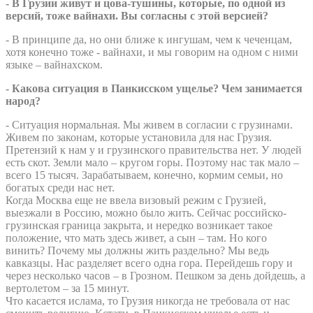
- В Грузии живут и цова-тушины, которые, по одной из
версий, тоже вайнахи. Вы согласны с этой версией?
- В принципе да, но они ближе к ингушам, чем к чеченцам,
хотя конечно тоже - вайнахи, и мы говорим на одном с ними
языке – вайнахском.
- Какова ситуация в Панкисском ущелье? Чем занимается
народ?
- Ситуация нормальная. Мы живем в согласии с грузинами.
Живем по законам, которые установила для нас Грузия.
Претензий к нам у и грузинского правительства нет. У людей
есть скот. Земли мало – кругом горы. Поэтому нас так мало –
всего 15 тысяч. Зарабатываем, конечно, кормим семьи, но
богатых среди нас нет.
Когда Москва еще не ввела визовый режим с Грузией,
выезжали в Россию, можно было жить. Сейчас российско-
грузинская граница закрыта, и нередко возникает такое
положение, что мать здесь живет, а сын – там. Но кого
винить? Почему мы должны жить раздельно? Мы ведь
кавказцы. Нас разделяет всего одна гора. Перейдешь гору и
через несколько часов – в Грозном. Пешком за день дойдешь, а
вертолетом – за 15 минут.
Что касается ислама, то Грузия никогда не требовала от нас