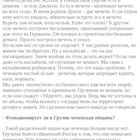
сменить религию. Кстати, в Панкисском ущелье есть и
церковь – в селе Джоколо. Есть и мечети - маленькие мечети
во всех селах. В моем родном Дуиси – две мечети. Если утром
хочу кого-то увидеть, обязательно встречу его в мечети.
Курить там нельзя, пить нельзя. Разве это плохо? В другом
селе мечеть построил мусульманин, приехавший специально
для этого из Германии. Он вложил в строительство большие
деньги. Просто построил мечеть и уехал.
Но ислам нас от грузин не отдаляет. У нас разные религии, но
живем мы по-братски. Ну а ваххабизм… это на нас
наговаривают. Зачем вообще на этом делать акцент? Если там
даже есть ваххабизм, он грузинам не мешает. Мы сами с
ваххабизмом разберемся. Потому, что это наша проблема. У
чеченцев чистый ислам – религия, которая запрещает курить,
пить, воровать.
Мы давно «вычистили» из Панкисского ущелья всех людей,
имевших отношение к криминалу. Грузинам не мешаем, но
если они скажут: «Уйдите!», мы уйдем. Ведь мы не осетины и
не абхазы, чтобы воевать с государством, на территории
которого живем. Но грузины нам такого никогда не говорили.
- Функционирует ли в Грузии чеченская община?
- Такой разделенной нации как чеченцы больше нигде нет.
Грузины боятся обвинений России в том, что они помогают
чеченцам. Нам ничего не дали «общинные структуры»,