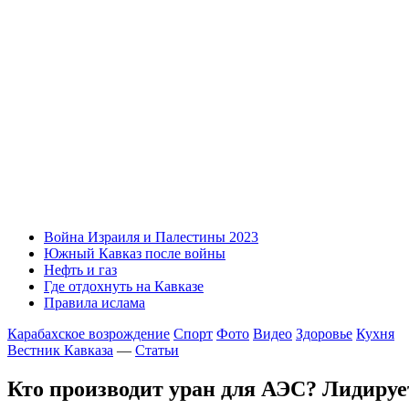
Война Израиля и Палестины 2023
Южный Кавказ после войны
Нефть и газ
Где отдохнуть на Кавказе
Правила ислама
Карабахское возрождение
Спорт
Фото
Видео
Здоровье
Кухня
Вестник Кавказа
—
Статьи
Кто производит уран для АЭС? Лидируе