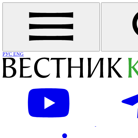
РУС
ENG