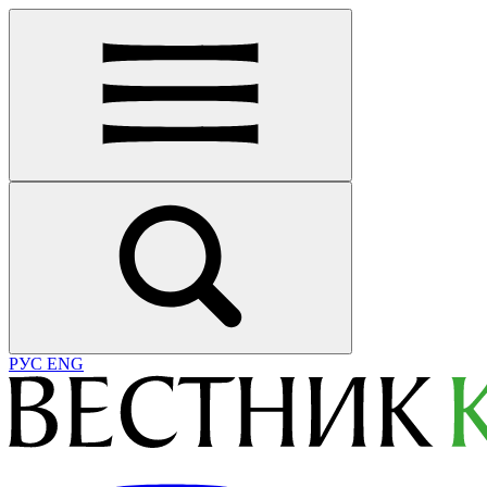
РУС
ENG