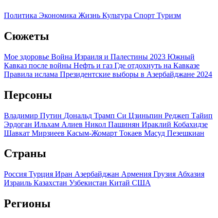
Политика
Экономика
Жизнь
Культура
Спорт
Туризм
Сюжеты
Мое здоровье
Война Израиля и Палестины 2023
Южный
Кавказ после войны
Нефть и газ
Где отдохнуть на Кавказе
Правила ислама
Президентские выборы в Азербайджане 2024
Персоны
Владимир Путин
Дональд Трамп
Си Цзиньпин
Реджеп Тайип
Эрдоган
Ильхам Алиев
Никол Пашинян
Ираклий Кобахидзе
Шавкат Мирзиеев
Касым-Жомарт Токаев
Масуд Пезешкиан
Страны
Россия
Турция
Иран
Азербайджан
Армения
Грузия
Абхазия
Израиль
Казахстан
Узбекистан
Китай
США
Регионы