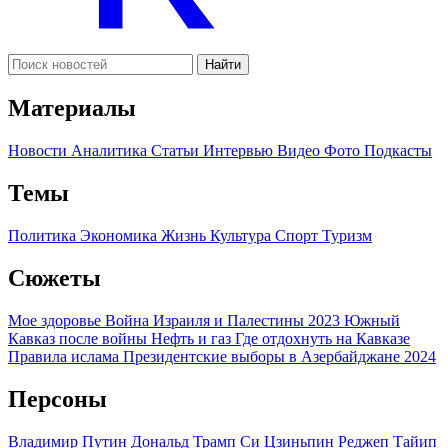
Найти
Материалы
Новости
Аналитика
Статьи
Интервью
Видео
Фото
Подкасты
Темы
Политика
Экономика
Жизнь
Культура
Спорт
Туризм
Сюжеты
Мое здоровье
Война Израиля и Палестины 2023
Южный
Кавказ после войны
Нефть и газ
Где отдохнуть на Кавказе
Правила ислама
Президентские выборы в Азербайджане 2024
Персоны
Владимир Путин
Дональд Трамп
Си Цзиньпин
Реджеп Тайип