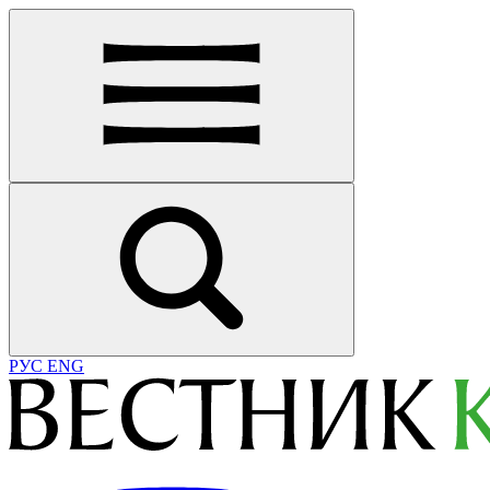
РУС
ENG