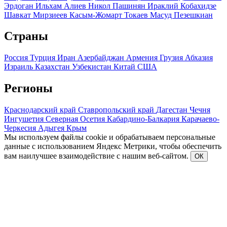
Эрдоган
Ильхам Алиев
Никол Пашинян
Ираклий Кобахидзе
Шавкат Мирзиеев
Касым-Жомарт Токаев
Масуд Пезешкиан
Страны
Россия
Турция
Иран
Азербайджан
Армения
Грузия
Абхазия
Израиль
Казахстан
Узбекистан
Китай
США
Регионы
Краснодарский край
Ставропольский край
Дагестан
Чечня
Ингушетия
Северная Осетия
Кабардино-Балкария
Карачаево-
Черкесия
Адыгея
Крым
Мы используем файлы cookie и обрабатываем персональные
данные с использованием Яндекс Метрики, чтобы обеспечить
вам наилучшее взаимодействие с нашим веб-сайтом.
ОК