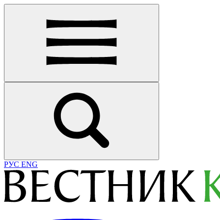
РУС
ENG