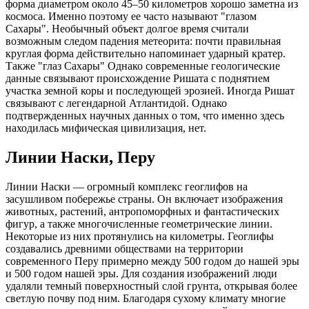
форма диаметром около 45–50 километров хорошо заметна из
космоса. Именно поэтому ее часто называют "глазом
Сахары". Необычный объект долгое время считали
возможным следом падения метеорита: почти правильная
круглая форма действительно напоминает ударный кратер.
Также "глаз Сахары" Однако современные геологические
данные связывают происхождение Ришата с поднятием
участка земной коры и последующей эрозией. Иногда Ришат
связывают с легендарной Атлантидой. Однако
подтвержденных научных данных о том, что именно здесь
находилась мифическая цивилизация, нет.
Линии Наски, Перу
Линии Наски — огромный комплекс геоглифов на
засушливом побережье страны. Он включает изображения
животных, растений, антропоморфных и фантастических
фигур, а также многочисленные геометрические линии.
Некоторые из них протянулись на километры. Геоглифы
создавались древними обществами на территории
современного Перу примерно между 500 годом до нашей эры
и 500 годом нашей эры. Для создания изображений люди
удаляли темный поверхностный слой грунта, открывая более
светлую почву под ним. Благодаря сухому климату многие