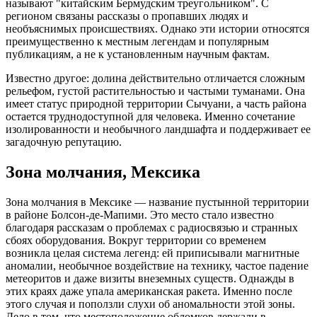
называют "китайским Бермудским треугольником". С
регионом связаны рассказы о пропавших людях и
необъяснимых происшествиях. Однако эти истории относятся
преимущественно к местным легендам и популярным
публикациям, а не к установленным научным фактам.
Известно другое: долина действительно отличается сложным
рельефом, густой растительностью и частыми туманами. Она
имеет статус природной территории Сычуани, а часть района
остается труднодоступной для человека. Именно сочетание
изолированности и необычного ландшафта и поддерживает ее
загадочную репутацию.
Зона молчания, Мексика
Зона молчания в Мексике — название пустынной территории
в районе Болсон-де-Мапими. Это место стало известно
благодаря рассказам о проблемах с радиосвязью и странных
сбоях оборудования. Вокруг территории со временем
возникла целая система легенд: ей приписывали магнитные
аномалии, необычное воздействие на технику, частое падение
метеоритов и даже визиты внеземных существ. Однажды в
этих краях даже упала американская ракета. Именно после
этого случая и поползли слухи об аномальности этой зоны.
Дело в том, что местоположение обломков держали в