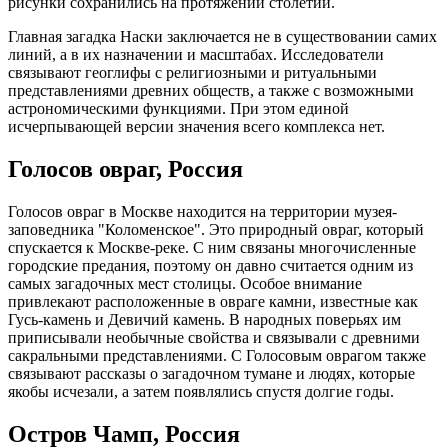
рисунки сохранились на протяжении столетий.
Главная загадка Наски заключается не в существовании самих
линий, а в их назначении и масштабах. Исследователи
связывают геоглифы с религиозными и ритуальными
представлениями древних обществ, а также с возможными
астрономическими функциями. При этом единой
исчерпывающей версии значения всего комплекса нет.
Голосов овраг, Россия
Голосов овраг в Москве находится на территории музея-
заповедника "Коломенское". Это природный овраг, который
спускается к Москве-реке. С ним связаны многочисленные
городские предания, поэтому он давно считается одним из
самых загадочных мест столицы. Особое внимание
привлекают расположенные в овраге камни, известные как
Гусь-камень и Девичий камень. В народных поверьях им
приписывали необычные свойства и связывали с древними
сакральными представлениями. С Голосовым оврагом также
связывают рассказы о загадочном тумане и людях, которые
якобы исчезали, а затем появлялись спустя долгие годы.
Остров Чамп, Россия