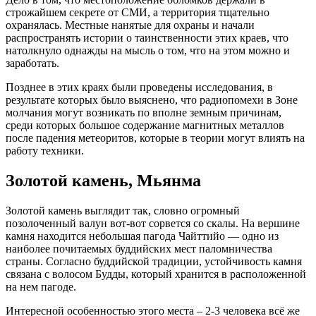
строжайшем секрете от СМИ, а территория тщательно
охранялась. Местные нанятые для охраны и начали
распространять истории о таинственности этих краев, что
натолкнуло однажды на мысль о том, что на этом можно и
заработать.
Позднее в этих краях были проведены исследования, в
результате которых было выяснено, что радиопомехи в Зоне
молчания могут возникать по вполне земным причинам,
среди которых большое содержание магнитных металлов
после падения метеоритов, которые в теории могут влиять на
работу техники.
Золотой камень, Мьянма
Золотой камень выглядит так, словно огромный
позолоченный валун вот-вот сорвется со скалы. На вершине
камня находится небольшая пагода Чайттийо — одно из
наиболее почитаемых буддийских мест паломничества
страны. Согласно буддийской традиции, устойчивость камня
связана с волосом Будды, который хранится в расположенной
на нем пагоде.
Интересной особенностью этого места – 2-3 человека всё же