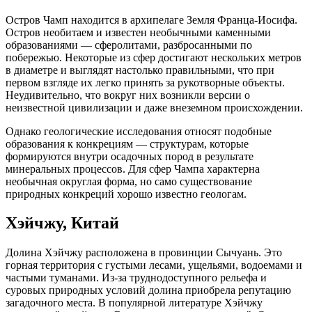
Остров Чамп находится в архипелаге Земля Франца-Иосифа.
Остров необитаем и известен необычными каменными
образованиями — сферолитами, разбросанными по
побережью. Некоторые из сфер достигают нескольких метров
в диаметре и выглядят настолько правильными, что при
первом взгляде их легко принять за рукотворные объекты.
Неудивительно, что вокруг них возникли версии о
неизвестной цивилизации и даже внеземном происхождении.
Однако геологические исследования относят подобные
образования к конкрециям — структурам, которые
формируются внутри осадочных пород в результате
минеральных процессов. Для сфер Чампа характерна
необычная округлая форма, но само существование
природных конкреций хорошо известно геологам.
Хэйчжу, Китай
Долина Хэйчжу расположена в провинции Сычуань. Это
горная территория с густыми лесами, ущельями, водоемами и
частыми туманами. Из-за труднодоступного рельефа и
суровых природных условий долина приобрела репутацию
загадочного места. В популярной литературе Хэйчжу