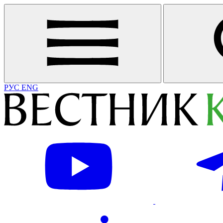
РУС
ENG