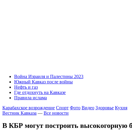
Война Израиля и Палестины 2023
Южный Кавказ после войны
Нефть и газ
Где отдохнуть на Кавказе
Правила ислама
Карабахское возрождение
Спорт
Фото
Видео
Здоровье
Кухня
Вестник Кавказа
—
Все новости
В КБР могут построить высокогорную б