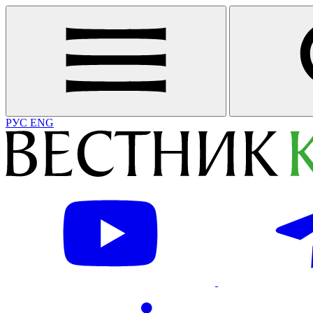
РУС
ENG