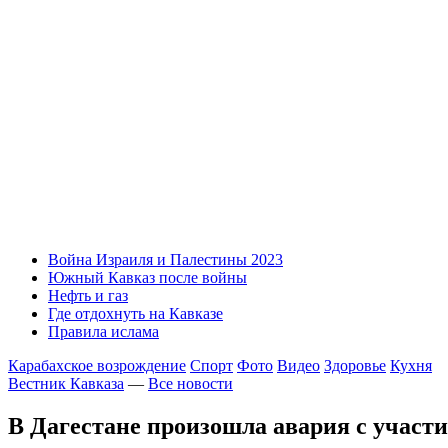
Война Израиля и Палестины 2023
Южный Кавказ после войны
Нефть и газ
Где отдохнуть на Кавказе
Правила ислама
Карабахское возрождение
Спорт
Фото
Видео
Здоровье
Кухня
Вестник Кавказа
—
Все новости
В Дагестане произошла авария с участ