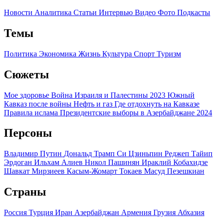
Новости
Аналитика
Статьи
Интервью
Видео
Фото
Подкасты
Темы
Политика
Экономика
Жизнь
Культура
Спорт
Туризм
Сюжеты
Мое здоровье
Война Израиля и Палестины 2023
Южный
Кавказ после войны
Нефть и газ
Где отдохнуть на Кавказе
Правила ислама
Президентские выборы в Азербайджане 2024
Персоны
Владимир Путин
Дональд Трамп
Си Цзиньпин
Реджеп Тайип
Эрдоган
Ильхам Алиев
Никол Пашинян
Ираклий Кобахидзе
Шавкат Мирзиеев
Касым-Жомарт Токаев
Масуд Пезешкиан
Страны
Россия
Турция
Иран
Азербайджан
Армения
Грузия
Абхазия