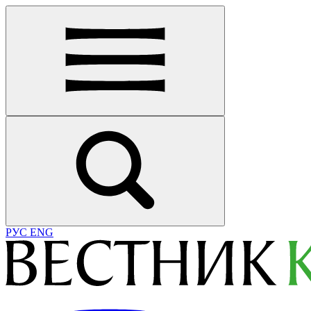
РУС
ENG