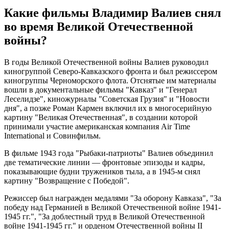
Какие фильмы Владимир Валиев снял
во время Великой Отечественной
войны?
В годы Великой Отечественной войны Валиев руководил
киногруппой Северо-Кавказского фронта и был режиссером
киногруппы Черноморского флота. Отснятые им материалы
вошли в документальные фильмы "Кавказ" и "Генерал
Леселидзе", киножурналы "Советская Грузия" и "Новости
дня", а позже Роман Кармен включил их в многосерийную
картину "Великая Отечественная", в создании которой
принимали участие американская компания Air Time
International и Совинфильм.
В фильме 1943 года "Рыбаки-патриоты" Валиев объединил
две тематические линии — фронтовые эпизоды и кадры,
показывающие будни тружеников тыла, а в 1945-м снял
картину "Возвращение с Победой".
Режиссер был награжден медалями "За оборону Кавказа", "За
победу над Германией в Великой Отечественной войне 1941-
1945 гг.", "За доблестный труд в Великой Отечественной
войне 1941-1945 гг." и орденом Отечественной войны II