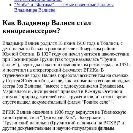
"Ушба" и "Фатима" — самые известные фильмы
Владимира Валиева
Как Владимир Валиев стал
кинорежиссером?
Владимир Валиев родился 18 июня 1910 года в Тбилиси, с
детства часто бывал в родовом селе в Знаурском районе
Южной Осетии. В 1927 году он начал учиться в школе-студии
при Госкинпроме Грузии (так тогда называлась "Грузия-
фильм"), через два года стал помощником режиссера, а в 1931-
м поступил на операторский факультет ВГИКа. В
студенческие годы Валиев поработал ассистентом на съемках
у Сергея Эйзенштейна, а еще, как вспоминала его двоюродная
сестра Зоя Валиева, "вместе с однокурсниками Ермаковым,
Маршаллом и Лисицыным" приезжал в Южную Осетию и
снимал "природу, жителей села, тружеников, и в итоге время
спустя вышел документальный фильм "Родное село"".
ВГИК Валиев окончил в 1936 году, вернулся на Тбилисскую
киностудию, снял "Джимарай-Хох", "Бакуриани",
"Грузинский павильон (Грузинский павильон на ВСХВ)" и
другие документальные и научно-популярные фильмы.