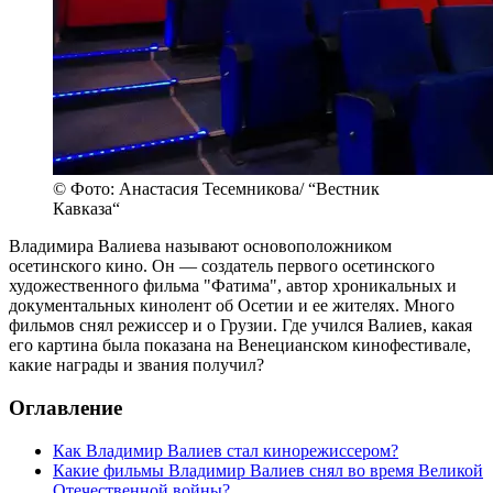
© Фото: Анастасия Тесемникова/ “Вестник
Кавказа“
Владимира Валиева называют основоположником
осетинского кино. Он — создатель первого осетинского
художественного фильма "Фатима", автор хроникальных и
документальных кинолент об Осетии и ее жителях. Много
фильмов снял режиссер и о Грузии. Где учился Валиев, какая
его картина была показана на Венецианском кинофестивале,
какие награды и звания получил?
Оглавление
Как Владимир Валиев стал кинорежиссером?
Какие фильмы Владимир Валиев снял во время Великой
Отечественной войны?