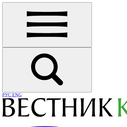
РУС
ENG