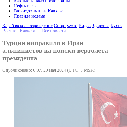
Южный Кавказ после войны
Нефть и газ
Где отдохнуть на Кавказе
Правила ислама
Карабахское возрождение
Спорт
Фото
Видео
Здоровье
Кухня
Вестник Кавказа
—
Все новости
Турция направила в Иран
альпинистов на поиски вертолета
президента
Опубликовано: 0:07, 20 мая 2024 (UTC+3 MSK)