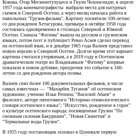
Кокова, Отар Мегвинетухуцеси и Гиули Чохонелидзе, в апреле
1957 года кинематографисты выбрали места для натурных
съемок в Северной Осетии, а через месяц началась работа в
павильонах "Грузия-фильма". Картину посвятили 100-летию
со дня рождения Хетагурова, премьера в октябре 1958 года
состоялась одновременно в столицах Северной и Южной
Осетии. Сначала "Фатима" вышла на русском и грузинском
языках, потом поэт и публицист Реваз Асаев сделал перевод
на осетинский язык, и в декабре 1965 года Валиев представил
новую версию в Северной Осетии. Долгое время этот вариант
картины считался утерянным, а в 2019 году в Осетинском
драматическом театре во Владикавказе "Фатиму" впервые
показали в новом дубляже, приурочив это событие к 160-
летию со дня рождения автора поэмы.
Валиев снял более 100 документальных фильмов, в числе
самых известных — "Махарбек Туганов" об осетинском
художнике, ученике Ильи Репина; "Василий Абаев" о
филологе, авторе пятитомного "Историко-этимологического
словаря осетинского языка"; "Искусство, рожденное в горах"
о культуре осетинского народа; посвященные Грузии "По
снежным склонам Бакуриани", "Новая Сванетия" и
"Термальные воды Грузии".
В 1955 году постановщик основал в Цхинвале первую