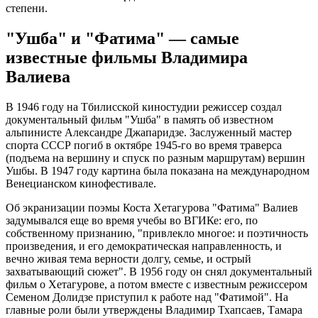
степени.
"Ушба" и "Фатима" — самые
известные фильмы Владимира
Валиева
В 1946 году на Тбилисской киностудии режиссер создал
документальный фильм "Ушба" в память об известном
альпинисте Александре Джапаридзе. Заслуженный мастер
спорта СССР погиб в октябре 1945-го во время траверса
(подъема на вершину и спуск по разным маршрутам) вершин
Ушбы. В 1947 году картина была показана на международном
Венецианском кинофестивале.
Об экранизации поэмы Коста Хетагурова "Фатима" Валиев
задумывался еще во время учебы во ВГИКе: его, по
собственному признанию, "привлекло многое: и поэтичность
произведения, и его демократическая направленность, и
вечно живая тема верности долгу, семье, и острый
захватывающий сюжет". В 1956 году он снял документальный
фильм о Хетагурове, а потом вместе с известным режиссером
Семеном Долидзе приступил к работе над "Фатимой". На
главные роли были утверждены Владимир Тхапсаев, Тамара