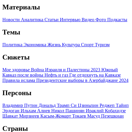
Материалы
Новости
Аналитика
Статьи
Интервью
Видео
Фото
Подкасты
Темы
Политика
Экономика
Жизнь
Культура
Спорт
Туризм
Сюжеты
Мое здоровье
Война Израиля и Палестины 2023
Южный
Кавказ после войны
Нефть и газ
Где отдохнуть на Кавказе
Правила ислама
Президентские выборы в Азербайджане 2024
Персоны
Владимир Путин
Дональд Трамп
Си Цзиньпин
Реджеп Тайип
Эрдоган
Ильхам Алиев
Никол Пашинян
Ираклий Кобахидзе
Шавкат Мирзиеев
Касым-Жомарт Токаев
Масуд Пезешкиан
Страны