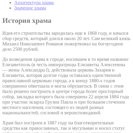
Архитектура храма
Значение храма
История храма
Идея его строительства зародилась еще в 1868 году, и начался
сбор средств, который длился около 20 лет. Сам великий князь
Михаил Николаевич Романов пожертвовал на богоугодное
дело 2500 рублей.
До возведения храма в городе, носившем в то время название
Елизаветполь (в честь императрицы Елизаветы Алексеевны
— жены Александра I), действовала церковь Захария и
Елизаветы, которая долгие годы оставалась единственной
православной церковью города, а к концу 1880-х годов
совершенно обветшала и могла обрушиться. В связи с этим
было решено построить в центре города более просторный
собор, закладка которого была совершена 22 апреля 1884 года
при участии экзарха Грузии Павла и при большом стечении
местного населения, состоящего из людей разных
национальностей, сословий и вероисповеданий.
Храм был построен в 1887 году на благотворительные
средства как православных, так и мусульман и носил статус