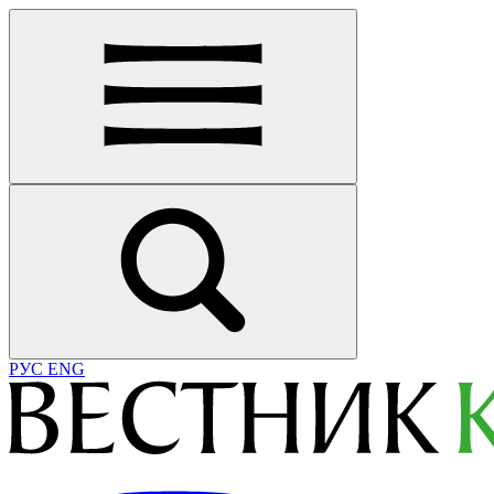
РУС
ENG