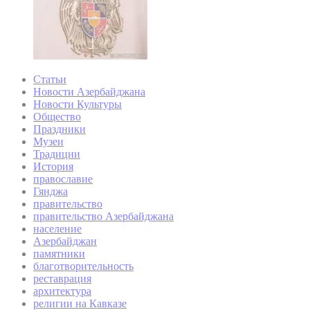
Статьи
Новости Азербайджана
Новости Культуры
Общество
Праздники
Музеи
Традиции
История
православие
Гянджа
правительство
правительство Азербайджана
население
Азербайджан
памятники
благотворительность
реставрация
архитектура
религии на Кавказе