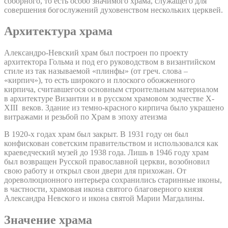
соборного, то есть особо значимого храма, служащего для
совершения богослужений духовенством нескольких церквей.
Архитектура храма
Александро-Невский храм был построен по проекту
архитектора Гольма и под его руководством в византийском
стиле из так называемой «плинфы» (от греч. слова –
«кирпич»), то есть широкого и плоского обожженного
кирпича, считавшегося основным строительным материалом
в архитектуре Византии и в русском храмовом зодчестве X-
XIII веков. Здание из темно-красного кирпича было украшено
витражами и резьбой по Храм в эпоху атеизма
В 1920-х годах храм был закрыт. В 1931 году он был
конфискован советским правительством и использовался как
краеведческий музей до 1938 года. Лишь в 1946 году храм
был возвращен Русской православной церкви, возобновил
свою работу и открыл свои двери для прихожан. От
дореволюционного интерьера сохранились старинные иконы,
в частности, храмовая икона святого благоверного князя
Александра Невского и икона святой Марии Магдалины.
Значение храма