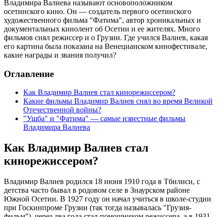
Владимира Валиева называют основоположником
осетинского кино. Он — создатель первого осетинского
художественного фильма "Фатима", автор хроникальных и
документальных кинолент об Осетии и ее жителях. Много
фильмов снял режиссер и о Грузии. Где учился Валиев, какая
его картина была показана на Венецианском кинофестивале,
какие награды и звания получил?
Оглавление
Как Владимир Валиев стал кинорежиссером?
Какие фильмы Владимир Валиев снял во время Великой
Отечественной войны?
"Ушба" и "Фатима" — самые известные фильмы
Владимира Валиева
Как Владимир Валиев стал
кинорежиссером?
Владимир Валиев родился 18 июня 1910 года в Тбилиси, с
детства часто бывал в родовом селе в Знаурском районе
Южной Осетии. В 1927 году он начал учиться в школе-студии
при Госкинпроме Грузии (так тогда называлась "Грузия-
фильм"), через два года стал помощником режиссера, а в 1931-