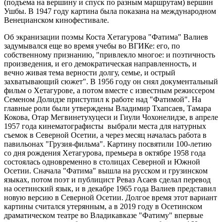
(подъема на вершину и спуск по разным маршрутам) вершин
Ушбы. В 1947 году картина была показана на международном
Венецианском кинофестивале.
Об экранизации поэмы Коста Хетагурова "Фатима" Валиев
задумывался еще во время учебы во ВГИКе: его, по
собственному признанию, "привлекло многое: и поэтичность
произведения, и его демократическая направленность, и
вечно живая тема верности долгу, семье, и острый
захватывающий сюжет". В 1956 году он снял документальный
фильм о Хетагурове, а потом вместе с известным режиссером
Семеном Долидзе приступил к работе над "Фатимой". На
главные роли были утверждены Владимир Тхапсаев, Тамара
Кокова, Отар Мегвинетухуцеси и Гиули Чохонелидзе, в апреле
1957 года кинематографисты выбрали места для натурных
съемок в Северной Осетии, а через месяц началась работа в
павильонах "Грузия-фильма". Картину посвятили 100-летию
со дня рождения Хетагурова, премьера в октябре 1958 года
состоялась одновременно в столицах Северной и Южной
Осетии. Сначала "Фатима" вышла на русском и грузинском
языках, потом поэт и публицист Реваз Асаев сделал перевод
на осетинский язык, и в декабре 1965 года Валиев представил
новую версию в Северной Осетии. Долгое время этот вариант
картины считался утерянным, а в 2019 году в Осетинском
драматическом театре во Владикавказе "Фатиму" впервые