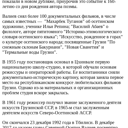
показали в новом дубляже, приурочив это событие к 160-
летию со дня рождения автора поэмы.
Валиев снял более 100 документальных фильмов, в числе
самых известных — "Махарбек Туганов" об осетинском
художнике, ученике Ильи Репина; "Василий Абаев" о
филологе, авторе пятитомного "Историко-этимологического
словаря осетинского языка"; "Искусство, рожденное в горах"
о культуре осетинского народа; посвященные Грузии "По
снежным склонам Бакуриани", "Новая Сванетия" и
"Термальные воды Грузии".
В 1955 году постановщик основал в Цхинвале первую
национальную школу-студию, в которой обучали основам
режиссуры и операторской работы. Ее воспитанники сняли
документально-историческую картину, которая заняла первое
место на республиканском конкурсе любительских фильмов
Грузии. Однако из-за материальных и организационных
проблем студия вскоре закрылась.
В 1961 году режиссер получил звание заслуженного деятеля
искусств Грузинской ССР, в 1965-м стал заслуженным
деятелем искусств Северо-Осетинской АССР.
Он скончался 23 декабря 1992 года в Тбилиси. В декабре
2017-го указом главы Северной Осетии Валиев посмертно