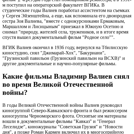
м поступил на операторский факультет ВГИКа. В
студенческие годы Валиев поработал ассистентом на съемках
у Сергея Эйзенштейна, а еще, как вспоминала его двоюродная
сестра Зоя Валиева, "вместе с однокурсниками Ермаковым,
Маршаллом и Лисицыным" приезжал в Южную Осетию и
снимал "природу, жителей села, тружеников, и в итоге время
спустя вышел документальный фильм "Родное село"".
ВГИК Валиев окончил в 1936 году, вернулся на Тбилисскую
киностудию, снял "Джимарай-Хох", "Бакуриани",
"Грузинский павильон (Грузинский павильон на ВСХВ)" и
другие документальные и научно-популярные фильмы.
Какие фильмы Владимир Валиев снял
во время Великой Отечественной
войны?
В годы Великой Отечественной войны Валиев руководил
киногруппой Северо-Кавказского фронта и был режиссером
киногруппы Черноморского флота. Отснятые им материалы
вошли в документальные фильмы "Кавказ" и "Генерал
Леселидзе", киножурналы "Советская Грузия" и "Новости
дня", а позже Роман Кармен включил их в многосерийную