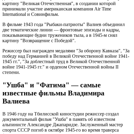
картину "Великая Отечественная", в создании которой
принимали участие американская компания Air Time
International и Совинфильм.
В фильме 1943 года "Рыбаки-патриоты" Валиев объединил
две тематические линии — фронтовые эпизоды и кадры,
показывающие будни тружеников тыла, а в 1945-м снял
картину "Возвращение с Победой".
Режиссер был награжден медалями "За оборону Кавказа", "За
победу над Германией в Великой Отечественной войне 1941-
1945 гг.", "За доблестный труд в Великой Отечественной
войне 1941-1945 гг." и орденом Отечественной войны II
степени.
"Ушба" и "Фатима" — самые
известные фильмы Владимира
Валиева
В 1946 году на Тбилисской киностудии режиссер создал
документальный фильм "Ушба" в память об известном
альпинисте Александре Джапаридзе. Заслуженный мастер
спорта СССР погиб в октябре 1945-го во время траверса