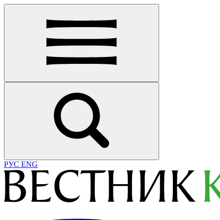
РУС
ENG