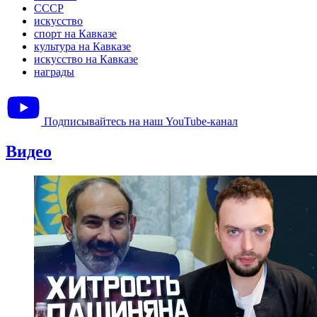
СССР
искусство
спорт на Кавказе
культура на Кавказе
искусство на Кавказе
награды
Подписывайтесь на наш YouTube-канал
Видео