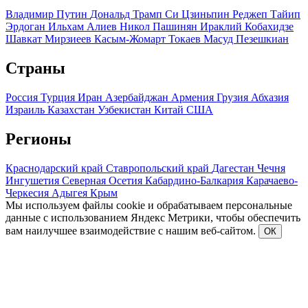
Владимир Путин
Дональд Трамп
Си Цзиньпин
Реджеп Тайип
Эрдоган
Ильхам Алиев
Никол Пашинян
Ираклий Кобахидзе
Шавкат Мирзиеев
Касым-Жомарт Токаев
Масуд Пезешкиан
Страны
Россия
Турция
Иран
Азербайджан
Армения
Грузия
Абхазия
Израиль
Казахстан
Узбекистан
Китай
США
Регионы
Краснодарский край
Ставропольский край
Дагестан
Чечня
Ингушетия
Северная Осетия
Кабардино-Балкария
Карачаево-
Черкесия
Адыгея
Крым
Мы используем файлы cookie и обрабатываем персональные
данные с использованием Яндекс Метрики, чтобы обеспечить
вам наилучшее взаимодействие с нашим веб-сайтом.
ОК