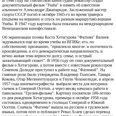
В 1946 году на Тбилисской киностудии режиссер создал
документальный фильм "Ушба" в память об известном
альпинисте Александре Джапаридзе. Заслуженный мастер
спорта СССР погиб в октябре 1945-го во время траверса
(подъема на вершину и спуск по разным маршрутам) вершин
Ушбы. В 1947 году картина была показана на международном
Венецианском кинофестивале.
Об экранизации поэмы Коста Хетагурова "Фатима" Валиев
задумывался еще во время учебы во ВГИКе: его, по
собственному признанию, "привлекло многое: и поэтичность
произведения, и его демократическая направленность, и
вечно живая тема верности долгу, семье, и острый
захватывающий сюжет". В 1956 году он снял документальный
фильм о Хетагурове, а потом вместе с известным режиссером
Семеном Долидзе приступил к работе над "Фатимой". На
главные роли были утверждены Владимир Тхапсаев, Тамара
Кокова, Отар Мегвинетухуцеси и Гиули Чохонелидзе, в апреле
1957 года кинематографисты выбрали места для натурных
съемок в Северной Осетии, а через месяц началась работа в
павильонах "Грузия-фильма". Картину посвятили 100-летию
со дня рождения Хетагурова, премьера в октябре 1958 года
состоялась одновременно в столицах Северной и Южной
Осетии. Сначала "Фатима" вышла на русском и грузинском
языках, потом поэт и публицист Реваз Асаев сделал перевод