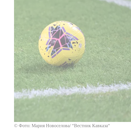
© Фото: Мария Новоселова/ “Вестник Кавказа“