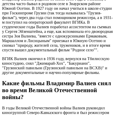
детства часто бывал в родовом селе в Знаурском районе
Южной Осетии. В 1927 году он начал учиться в школе-студии
при Госкинпроме Грузии (так тогда называлась "Грузия-
фильм"), через два года стал помощником режиссера, а в 1931-
м поступил на операторский факультет ВГИКа. В
студенческие годы Валиев поработал ассистентом на съемках
у Сергея Эйзенштейна, а еще, как вспоминала его двоюродная
сестра Зоя Валиева, "вместе с однокурсниками Ермаковым,
Маршаллом и Лисицыным" приезжал в Южную Осетию и
снимал "природу, жителей села, тружеников, и в итоге время
спустя вышел документальный фильм "Родное село"".
ВГИК Валиев окончил в 1936 году, вернулся на Тбилисскую
киностудию, снял "Джимарай-Хох", "Бакуриани",
"Грузинский павильон (Грузинский павильон на ВСХВ)" и
другие документальные и научно-популярные фильмы.
Какие фильмы Владимир Валиев снял
во время Великой Отечественной
войны?
В годы Великой Отечественной войны Валиев руководил
киногруппой Северо-Кавказского фронта и был режиссером