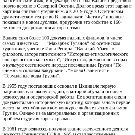
на осетинский язык, и в декабре 1965 года Валиев представил
новую версию в Северной Осетии. Долгое время этот вариант
картины считался утерянным, а в 2019 году в Осетинском
драматическом театре во Владикавказе "Фатиму" впервые
показали в новом дубляже, приурочив это событие к 160-
летию со дня рождения автора поэмы.
Валиев снял более 100 документальных фильмов, в числе
самых известных — "Махарбек Туганов" об осетинском
художнике, ученике Ильи Репина; "Василий Абаев" о
филологе, авторе пятитомного "Историко-этимологического
словаря осетинского языка"; "Искусство, рожденное в горах"
о культуре осетинского народа; посвященные Грузии "По
снежным склонам Бакуриани", "Новая Сванетия" и
"Термальные воды Грузии".
В 1955 году постановщик основал в Цхинвале первую
национальную школу-студию, в которой обучали основам
режиссуры и операторской работы. Ее воспитанники сняли
документально-историческую картину, которая заняла первое
место на республиканском конкурсе любительских фильмов
Грузии. Однако из-за материальных и организационных
проблем студия вскоре закрылась.
В 1961 году режиссер получил звание заслуженного деятеля
искусств Грузинской ССР, в 1965-м стал заслуженным