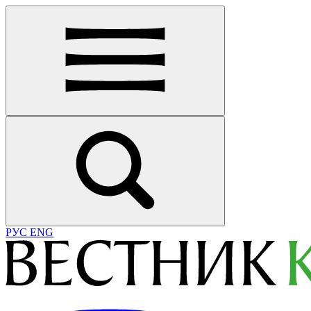
РУС
ENG