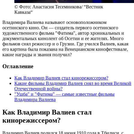
© Фото: Анастасия Тесемникова/ “Вестник
Кавказа“
Владимира Валиева называют основоположником
осетинского кино. Он — создатель первого осетинского
художественного фильма "Фатима", автор хроникальных и
документальных кинолент об Осетии и ее жителях. Много
фильмов снял режиссер и о Грузии. Где учился Валиев, какая
его картина была показана на Венецианском кинофестивале,
какие награды и звания получил?
Оглавление
Как Владимир Валиев стал кинорежиссером?
Какие фильмы Владимир Валиев снял во время Великой
Отечественной войны?
"Ушба" и "Фатима" — самые известные фильмы
Владимира Валиева
Как Владимир Валиев стал
кинорежиссером?
Владимир Валиев родился 18 июня 1910 года в Тбилиси, с