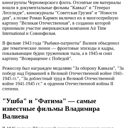
киногруппы Черноморского флота. Отснятые им материалы
вошли в документальные фильмы "Кавказ" и "Генерал
Леселидзе", киножурналы "Советская Грузия" и "Новости
дня", а позже Роман Кармен включил их в многосерийную
картину "Великая Отечественная", в создании которой
принимали участие американская компания Air Time
International и Совинфильм.
В фильме 1943 года "Рыбаки-патриоты" Валиев объединил
две тематические линии — фронтовые эпизоды и кадры,
показывающие будни тружеников тыла, а в 1945-м снял
картину "Возвращение с Победой".
Режиссер был награжден медалями "За оборону Кавказа", "За
победу над Германией в Великой Отечественной войне 1941-
1945 гг.", "За доблестный труд в Великой Отечественной
войне 1941-1945 гг." и орденом Отечественной войны II
степени.
"Ушба" и "Фатима" — самые
известные фильмы Владимира
Валиева