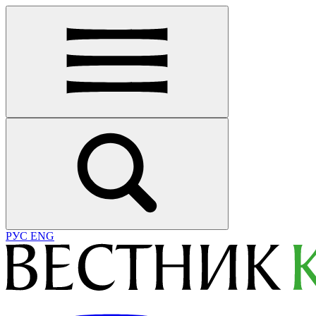
РУС
ENG