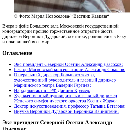
© Фото: Мария Новоселова/ “Вестник Кавказа“
Вчера в фойе Большого зала Московской государственной
консерватории прошло торжественное открытие бюста
дирижера Вероники Дударовой, осетинке, родившейся в Баку
и покорившей весь мир.
Оглавление
Экс-президент Северной Осетии Александр Дзасохов:
Ректор Московской консерватории Александр Соколов:
Генеральный директор Большого театра,
художественный руководитель и главный дирижер
Мариинского театра Валерий Гергиев:
Народный артист РФ Даниил Крамер:
Художественный руководитель и главный дирижер
Женского симфонического оркестра Ксения Жарко:
Доктор искусствоведения, профессор Татьяна Батагова:
Внучка Вероники Дударовой Вероника Вайнштейн:
Экс-президент Северной Осетии Александр
Дзасохов: