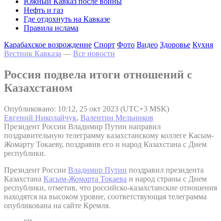
Южный Кавказ после войны
Нефть и газ
Где отдохнуть на Кавказе
Правила ислама
Карабахское возрождение
Спорт
Фото
Видео
Здоровье
Кухня
Вестник Кавказа
—
Все новости
Россия подвела итоги отношений с
Казахстаном
Опубликовано: 10:12, 25 окт 2023 (UTC+3 MSK)
Евгений Николайчук
,
Валентин Мельников
Президент России Владимир Путин направил
поздравительную телеграмму казахстанскому коллеге Касым-
Жомарту Токаеву, поздравив его и народ Казахстана с Днем
республики.
Президент России
Владимир Путин
поздравил президента
Казахстана
Касым-­Жомарта Токаева
и народ страны с Днем
республики, отметив, что российско-казахстанские отношения
находятся на высоком уровне, соответствующая телеграмма
опубликована на сайте Кремля.