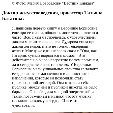
© Фото: Мария Новоселова/ "Вестник Кавказа"
Доктор искусствоведения, профессор Татьяна
Батагова:
Я написала первую книгу о Веронике Борисовне
еще при ее жизни, общалась достаточно плотно и
часто. Все, с кем я встречалась, с удовольствием
давали мне интервью о ней. Дударова стала при
жизни легендой, и это не только гендерный
аспект. Мне даже один человек сказал: "Она, как
Гагарин, сумела вырваться в космос". Это
действительно было невероятно по тем временам,
да и сегодня не очень-то и легко. У Вероники
Борисовны были уникальные свойства ее таланта,
ее дарования, ее жизненного и личностного
наполнения, которые ей позволили стать
прижизненной легендой. Она отдавала себя
публике, между ней и публикой никогда не было
барьеров. Она обладала мощной энергетикой и
таким погружением в музыку, что эту музыку
посылала каждому в сердце. И все это
чувствовали.