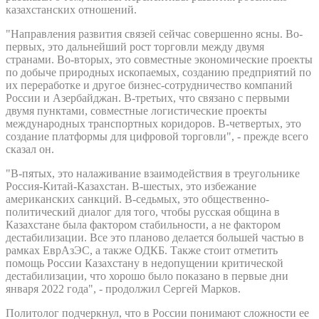
казахстанских отношений.
"Направления развития связей сейчас совершенно ясны. Во-
первых, это дальнейший рост торговли между двумя
странами. Во-вторых, это совместные экономические проекты
по добыче природных ископаемых, созданию предприятий по
их переработке и другое бизнес-сотрудничество компаний
России и Азербайджан. В-третьих, что связано с первыми
двумя пунктами, совместные логистические проекты
международных транспортных коридоров. В-четвертых, это
создание платформы для цифровой торговли", - прежде всего
сказал он.
"В-пятых, это налаживание взаимодействия в треугольнике
Россия-Китай-Казахстан. В-шестых, это избежание
американских санкций. В-седьмых, это общественно-
политический диалог для того, чтобы русская община в
Казахстане была фактором стабильности, а не фактором
дестабилизации. Все это планово делается большей частью в
рамках ЕврАзЭС, а также ОДКБ. Также стоит отметить
помощь России Казахстану в недопущении критической
дестабилизации, что хорошо было показано в первые дни
января 2022 года", - продолжил Сергей Марков.
Политолог подчеркнул, что в России понимают сложности ее