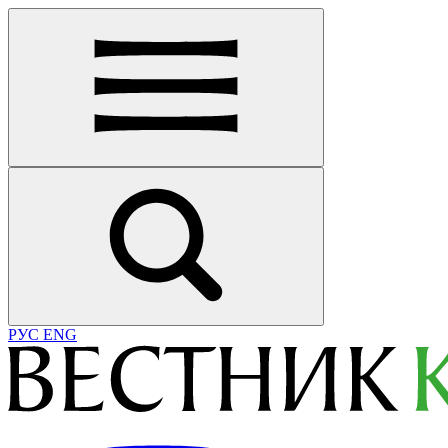
РУС
ENG