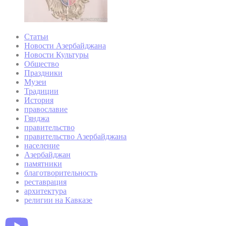
Статьи
Новости Азербайджана
Новости Культуры
Общество
Праздники
Музеи
Традиции
История
православие
Гянджа
правительство
правительство Азербайджана
население
Азербайджан
памятники
благотворительность
реставрация
архитектура
религии на Кавказе