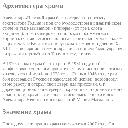
Архитектура храма
Александро-Невский храм был построен по проекту
архитектора Гольма и под его руководством в византийском
стиле из так называемой «плинфы» (от греч. слова –
«кирпич»), то есть широкого и плоского обожженного
кирпича, считавшегося основным строительным материалом
в архитектуре Византии и в русском храмовом зодчестве X-
XIII веков. Здание из темно-красного кирпича было украшено
витражами и резьбой по Храм в эпоху атеизма
В 1920-х годах храм был закрыт. В 1931 году он был
конфискован советским правительством и использовался как
краеведческий музей до 1938 года. Лишь в 1946 году храм
был возвращен Русской православной церкви, возобновил
свою работу и открыл свои двери для прихожан. От
дореволюционного интерьера сохранились старинные иконы,
в частности, храмовая икона святого благоверного князя
Александра Невского и икона святой Марии Магдалины.
Значение храма
Последняя реставрация храма состоялась в 2007 году. Он