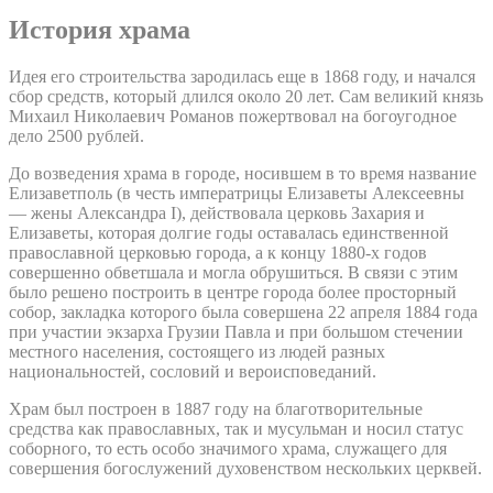
История храма
Идея его строительства зародилась еще в 1868 году, и начался
сбор средств, который длился около 20 лет. Сам великий князь
Михаил Николаевич Романов пожертвовал на богоугодное
дело 2500 рублей.
До возведения храма в городе, носившем в то время название
Елизаветполь (в честь императрицы Елизаветы Алексеевны
— жены Александра I), действовала церковь Захария и
Елизаветы, которая долгие годы оставалась единственной
православной церковью города, а к концу 1880-х годов
совершенно обветшала и могла обрушиться. В связи с этим
было решено построить в центре города более просторный
собор, закладка которого была совершена 22 апреля 1884 года
при участии экзарха Грузии Павла и при большом стечении
местного населения, состоящего из людей разных
национальностей, сословий и вероисповеданий.
Храм был построен в 1887 году на благотворительные
средства как православных, так и мусульман и носил статус
соборного, то есть особо значимого храма, служащего для
совершения богослужений духовенством нескольких церквей.