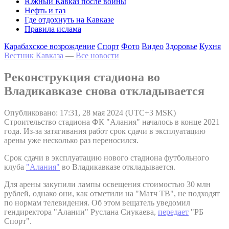
Южный Кавказ после войны
Нефть и газ
Где отдохнуть на Кавказе
Правила ислама
Карабахское возрождение
Спорт
Фото
Видео
Здоровье
Кухня
Вестник Кавказа
—
Все новости
Реконструкция стадиона во
Владикавказе снова откладывается
Опубликовано: 17:31, 28 мая 2024 (UTC+3 MSK)
Строительство стадиона ФК "Алания" началось в конце 2021
года. Из-за затягивания работ срок сдачи в эксплуатацию
арены уже несколько раз переносился.
Срок сдачи в эксплуатацию нового стадиона футбольного
клуба
"Алания"
во Владикавказе откладывается.
Для арены закупили лампы освещения стоимостью 30 млн
рублей, однако они, как отметили на "Матч ТВ", не подходят
по нормам телевидения. Об этом вещатель уведомил
гендиректора "Алании" Руслана Сиукаева,
передает
"РБ
Спорт".