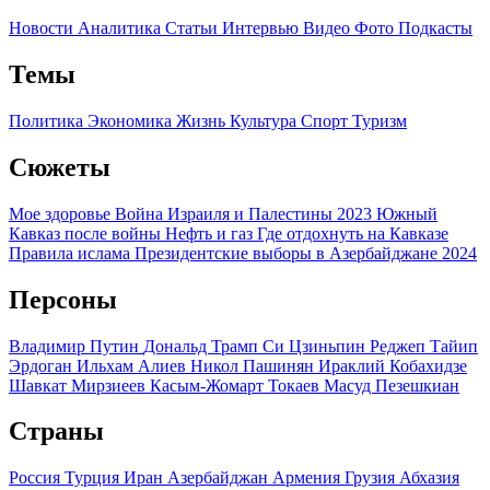
Новости
Аналитика
Статьи
Интервью
Видео
Фото
Подкасты
Темы
Политика
Экономика
Жизнь
Культура
Спорт
Туризм
Сюжеты
Мое здоровье
Война Израиля и Палестины 2023
Южный
Кавказ после войны
Нефть и газ
Где отдохнуть на Кавказе
Правила ислама
Президентские выборы в Азербайджане 2024
Персоны
Владимир Путин
Дональд Трамп
Си Цзиньпин
Реджеп Тайип
Эрдоган
Ильхам Алиев
Никол Пашинян
Ираклий Кобахидзе
Шавкат Мирзиеев
Касым-Жомарт Токаев
Масуд Пезешкиан
Страны
Россия
Турция
Иран
Азербайджан
Армения
Грузия
Абхазия