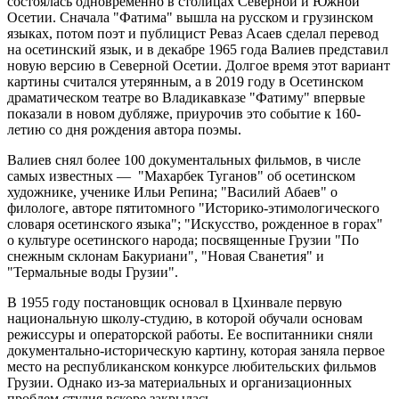
состоялась одновременно в столицах Северной и Южной
Осетии. Сначала "Фатима" вышла на русском и грузинском
языках, потом поэт и публицист Реваз Асаев сделал перевод
на осетинский язык, и в декабре 1965 года Валиев представил
новую версию в Северной Осетии. Долгое время этот вариант
картины считался утерянным, а в 2019 году в Осетинском
драматическом театре во Владикавказе "Фатиму" впервые
показали в новом дубляже, приурочив это событие к 160-
летию со дня рождения автора поэмы.
Валиев снял более 100 документальных фильмов, в числе
самых известных — "Махарбек Туганов" об осетинском
художнике, ученике Ильи Репина; "Василий Абаев" о
филологе, авторе пятитомного "Историко-этимологического
словаря осетинского языка"; "Искусство, рожденное в горах"
о культуре осетинского народа; посвященные Грузии "По
снежным склонам Бакуриани", "Новая Сванетия" и
"Термальные воды Грузии".
В 1955 году постановщик основал в Цхинвале первую
национальную школу-студию, в которой обучали основам
режиссуры и операторской работы. Ее воспитанники сняли
документально-историческую картину, которая заняла первое
место на республиканском конкурсе любительских фильмов
Грузии. Однако из-за материальных и организационных
проблем студия вскоре закрылась.