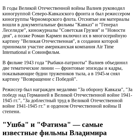
В годы Великой Отечественной войны Валиев руководил
киногруппой Северо-Кавказского фронта и был режиссером
киногруппы Черноморского флота. Отснятые им материалы
вошли в документальные фильмы "Кавказ" и "Генерал
Леселидзе", киножурналы "Советская Грузия" и "Новости
дня", а позже Роман Кармен включил их в многосерийную
картину "Великая Отечественная", в создании которой
принимали участие американская компания Air Time
International и Совинфильм.
В фильме 1943 года "Рыбаки-патриоты" Валиев объединил
две тематические линии — фронтовые эпизоды и кадры,
показывающие будни тружеников тыла, а в 1945-м снял
картину "Возвращение с Победой".
Режиссер был награжден медалями "За оборону Кавказа", "За
победу над Германией в Великой Отечественной войне 1941-
1945 гг.", "За доблестный труд в Великой Отечественной
войне 1941-1945 гг." и орденом Отечественной войны II
степени.
"Ушба" и "Фатима" — самые
известные фильмы Владимира