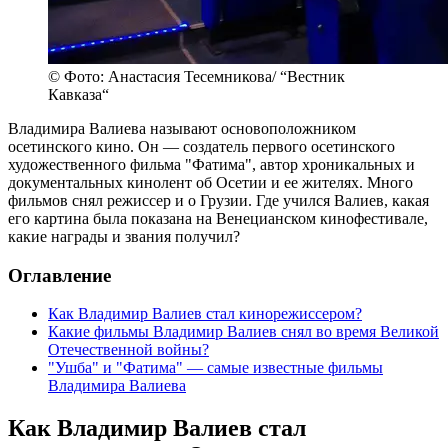
© Фото: Анастасия Тесемникова/ “Вестник
Кавказа“
Владимира Валиева называют основоположником
осетинского кино. Он — создатель первого осетинского
художественного фильма "Фатима", автор хроникальных и
документальных кинолент об Осетии и ее жителях. Много
фильмов снял режиссер и о Грузии. Где учился Валиев, какая
его картина была показана на Венецианском кинофестивале,
какие награды и звания получил?
Оглавление
Как Владимир Валиев стал кинорежиссером?
Какие фильмы Владимир Валиев снял во время Великой
Отечественной войны?
"Ушба" и "Фатима" — самые известные фильмы
Владимира Валиева
Как Владимир Валиев стал