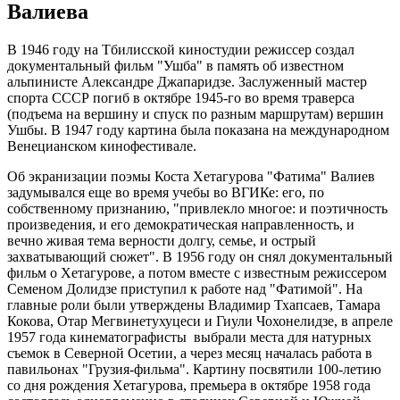
Валиева
В 1946 году на Тбилисской киностудии режиссер создал
документальный фильм "Ушба" в память об известном
альпинисте Александре Джапаридзе. Заслуженный мастер
спорта СССР погиб в октябре 1945-го во время траверса
(подъема на вершину и спуск по разным маршрутам) вершин
Ушбы. В 1947 году картина была показана на международном
Венецианском кинофестивале.
Об экранизации поэмы Коста Хетагурова "Фатима" Валиев
задумывался еще во время учебы во ВГИКе: его, по
собственному признанию, "привлекло многое: и поэтичность
произведения, и его демократическая направленность, и
вечно живая тема верности долгу, семье, и острый
захватывающий сюжет". В 1956 году он снял документальный
фильм о Хетагурове, а потом вместе с известным режиссером
Семеном Долидзе приступил к работе над "Фатимой". На
главные роли были утверждены Владимир Тхапсаев, Тамара
Кокова, Отар Мегвинетухуцеси и Гиули Чохонелидзе, в апреле
1957 года кинематографисты выбрали места для натурных
съемок в Северной Осетии, а через месяц началась работа в
павильонах "Грузия-фильма". Картину посвятили 100-летию
со дня рождения Хетагурова, премьера в октябре 1958 года