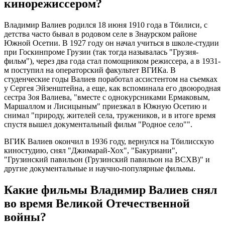
кинорежиссером?
Владимир Валиев родился 18 июня 1910 года в Тбилиси, с
детства часто бывал в родовом селе в Знаурском районе
Южной Осетии. В 1927 году он начал учиться в школе-студии
при Госкинпроме Грузии (так тогда называлась "Грузия-
фильм"), через два года стал помощником режиссера, а в 1931-
м поступил на операторский факультет ВГИКа. В
студенческие годы Валиев поработал ассистентом на съемках
у Сергея Эйзенштейна, а еще, как вспоминала его двоюродная
сестра Зоя Валиева, "вместе с однокурсниками Ермаковым,
Маршаллом и Лисицыным" приезжал в Южную Осетию и
снимал "природу, жителей села, тружеников, и в итоге время
спустя вышел документальный фильм "Родное село"".
ВГИК Валиев окончил в 1936 году, вернулся на Тбилисскую
киностудию, снял "Джимарай-Хох", "Бакуриани",
"Грузинский павильон (Грузинский павильон на ВСХВ)" и
другие документальные и научно-популярные фильмы.
Какие фильмы Владимир Валиев снял
во время Великой Отечественной
войны?