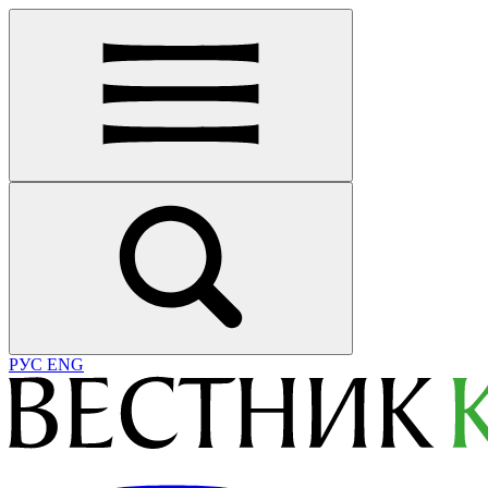
РУС
ENG