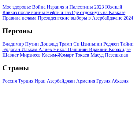
Мое здоровье
Война Израиля и Палестины 2023
Южный
Кавказ после войны
Нефть и газ
Где отдохнуть на Кавказе
Правила ислама
Президентские выборы в Азербайджане 2024
Персоны
Владимир Путин
Дональд Трамп
Си Цзиньпин
Реджеп Тайип
Эрдоган
Ильхам Алиев
Никол Пашинян
Ираклий Кобахидзе
Шавкат Мирзиеев
Касым-Жомарт Токаев
Масуд Пезешкиан
Страны
Россия
Турция
Иран
Азербайджан
Армения
Грузия
Абхазия
Израиль
Казахстан
Узбекистан
Китай
США
Регионы
Краснодарский край
Ставропольский край
Дагестан
Чечня
Ингушетия
Северная Осетия
Кабардино-Балкария
Карачаево-
Черкесия
Адыгея
Крым
Мы используем файлы cookie и обрабатываем персональные
данные с использованием Яндекс Метрики, чтобы обеспечить