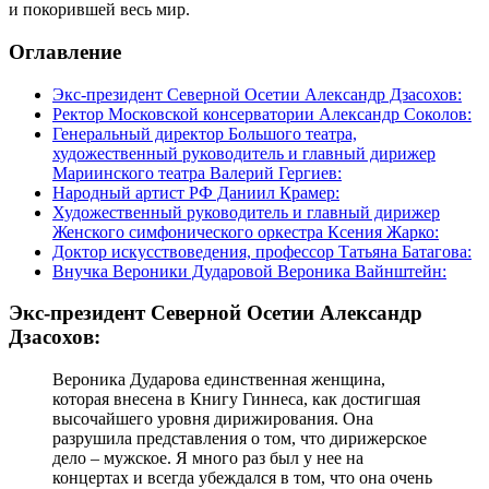
и покорившей весь мир.
Оглавление
Экс-президент Северной Осетии Александр Дзасохов:
Ректор Московской консерватории Александр Соколов:
Генеральный директор Большого театра,
художественный руководитель и главный дирижер
Мариинского театра Валерий Гергиев:
Народный артист РФ Даниил Крамер:
Художественный руководитель и главный дирижер
Женского симфонического оркестра Ксения Жарко:
Доктор искусствоведения, профессор Татьяна Батагова:
Внучка Вероники Дударовой Вероника Вайнштейн:
Экс-президент Северной Осетии Александр
Дзасохов:
Вероника Дударова единственная женщина,
которая внесена в Книгу Гиннеса, как достигшая
высочайшего уровня дирижирования. Она
разрушила представления о том, что дирижерское
дело – мужское. Я много раз был у нее на
концертах и всегда убеждался в том, что она очень