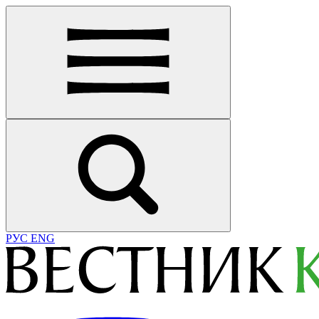
РУС
ENG