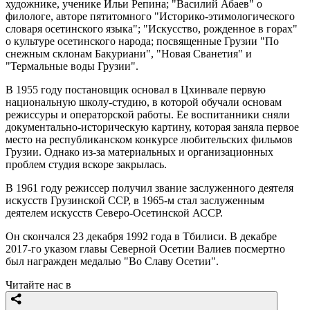
художнике, ученике Ильи Репина; "Василий Абаев" о
филологе, авторе пятитомного "Историко-этимологического
словаря осетинского языка"; "Искусство, рожденное в горах"
о культуре осетинского народа; посвященные Грузии "По
снежным склонам Бакуриани", "Новая Сванетия" и
"Термальные воды Грузии".
В 1955 году постановщик основал в Цхинвале первую
национальную школу-студию, в которой обучали основам
режиссуры и операторской работы. Ее воспитанники сняли
документально-историческую картину, которая заняла первое
место на республиканском конкурсе любительских фильмов
Грузии. Однако из-за материальных и организационных
проблем студия вскоре закрылась.
В 1961 году режиссер получил звание заслуженного деятеля
искусств Грузинской ССР, в 1965-м стал заслуженным
деятелем искусств Северо-Осетинской АССР.
Он скончался 23 декабря 1992 года в Тбилиси. В декабре
2017-го указом главы Северной Осетии Валиев посмертно
был награжден медалью "Во Славу Осетии".
Читайте нас в