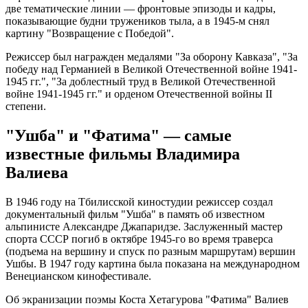
две тематические линии — фронтовые эпизоды и кадры,
показывающие будни тружеников тыла, а в 1945-м снял
картину "Возвращение с Победой".
Режиссер был награжден медалями "За оборону Кавказа", "За
победу над Германией в Великой Отечественной войне 1941-
1945 гг.", "За доблестный труд в Великой Отечественной
войне 1941-1945 гг." и орденом Отечественной войны II
степени.
"Ушба" и "Фатима" — самые
известные фильмы Владимира
Валиева
В 1946 году на Тбилисской киностудии режиссер создал
документальный фильм "Ушба" в память об известном
альпинисте Александре Джапаридзе. Заслуженный мастер
спорта СССР погиб в октябре 1945-го во время траверса
(подъема на вершину и спуск по разным маршрутам) вершин
Ушбы. В 1947 году картина была показана на международном
Венецианском кинофестивале.
Об экранизации поэмы Коста Хетагурова "Фатима" Валиев