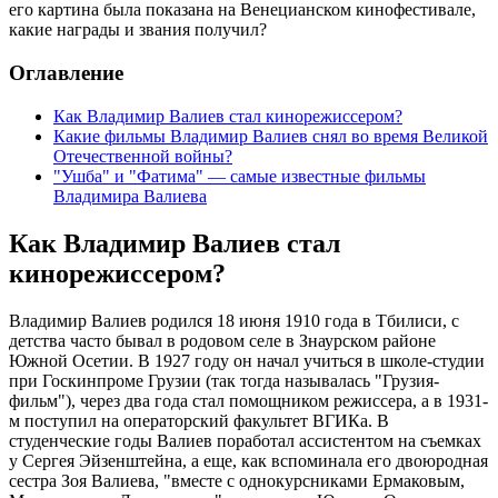
его картина была показана на Венецианском кинофестивале,
какие награды и звания получил?
Оглавление
Как Владимир Валиев стал кинорежиссером?
Какие фильмы Владимир Валиев снял во время Великой
Отечественной войны?
"Ушба" и "Фатима" — самые известные фильмы
Владимира Валиева
Как Владимир Валиев стал
кинорежиссером?
Владимир Валиев родился 18 июня 1910 года в Тбилиси, с
детства часто бывал в родовом селе в Знаурском районе
Южной Осетии. В 1927 году он начал учиться в школе-студии
при Госкинпроме Грузии (так тогда называлась "Грузия-
фильм"), через два года стал помощником режиссера, а в 1931-
м поступил на операторский факультет ВГИКа. В
студенческие годы Валиев поработал ассистентом на съемках
у Сергея Эйзенштейна, а еще, как вспоминала его двоюродная
сестра Зоя Валиева, "вместе с однокурсниками Ермаковым,