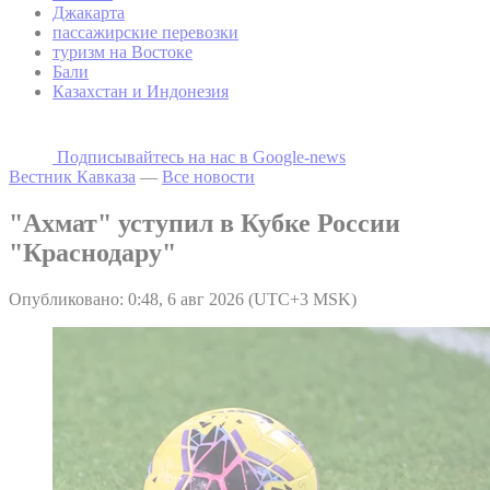
Джакарта
пассажирские перевозки
туризм на Востоке
Бали
Казахстан и Индонезия
Подписывайтесь на наc в Google-news
Вестник Кавказа
—
Все новости
"Ахмат" уступил в Кубке России
"Краснодару"
Опубликовано: 0:48, 6 авг 2026 (UTC+3 MSK)