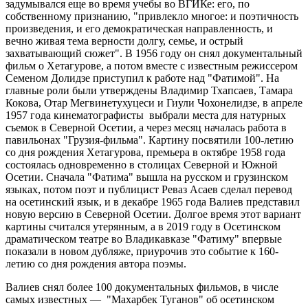
задумывался еще во время учебы во ВГИКе: его, по
собственному признанию, "привлекло многое: и поэтичность
произведения, и его демократическая направленность, и
вечно живая тема верности долгу, семье, и острый
захватывающий сюжет". В 1956 году он снял документальный
фильм о Хетагурове, а потом вместе с известным режиссером
Семеном Долидзе приступил к работе над "Фатимой". На
главные роли были утверждены Владимир Тхапсаев, Тамара
Кокова, Отар Мегвинетухуцеси и Гиули Чохонелидзе, в апреле
1957 года кинематографисты выбрали места для натурных
съемок в Северной Осетии, а через месяц началась работа в
павильонах "Грузия-фильма". Картину посвятили 100-летию
со дня рождения Хетагурова, премьера в октябре 1958 года
состоялась одновременно в столицах Северной и Южной
Осетии. Сначала "Фатима" вышла на русском и грузинском
языках, потом поэт и публицист Реваз Асаев сделал перевод
на осетинский язык, и в декабре 1965 года Валиев представил
новую версию в Северной Осетии. Долгое время этот вариант
картины считался утерянным, а в 2019 году в Осетинском
драматическом театре во Владикавказе "Фатиму" впервые
показали в новом дубляже, приурочив это событие к 160-
летию со дня рождения автора поэмы.
Валиев снял более 100 документальных фильмов, в числе
самых известных — "Махарбек Туганов" об осетинском