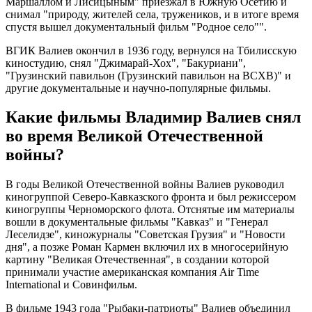
Маршаллом и Лисицыным" приезжал в Южную Осетию и
снимал "природу, жителей села, тружеников, и в итоге время
спустя вышел документальный фильм "Родное село"".
ВГИК Валиев окончил в 1936 году, вернулся на Тбилисскую
киностудию, снял "Джимарай-Хох", "Бакуриани",
"Грузинский павильон (Грузинский павильон на ВСХВ)" и
другие документальные и научно-популярные фильмы.
Какие фильмы Владимир Валиев снял
во время Великой Отечественной
войны?
В годы Великой Отечественной войны Валиев руководил
киногруппой Северо-Кавказского фронта и был режиссером
киногруппы Черноморского флота. Отснятые им материалы
вошли в документальные фильмы "Кавказ" и "Генерал
Леселидзе", киножурналы "Советская Грузия" и "Новости
дня", а позже Роман Кармен включил их в многосерийную
картину "Великая Отечественная", в создании которой
принимали участие американская компания Air Time
International и Совинфильм.
В фильме 1943 года "Рыбаки-патриоты" Валиев объединил