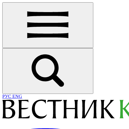
РУС
ENG