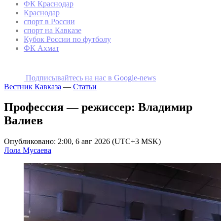
ФК Краснодар
Краснодар
спорт в России
спорт на Кавказе
Кубок России по футболу
ФК Ахмат
Подписывайтесь на наc в Google-news
Вестник Кавказа
—
Статьи
Профессия — режиссер: Владимир
Валиев
Опубликовано: 2:00, 6 авг 2026 (UTC+3 MSK)
Лола Мусаева