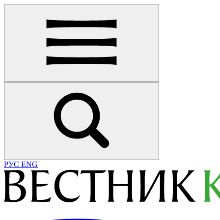
РУС
ENG