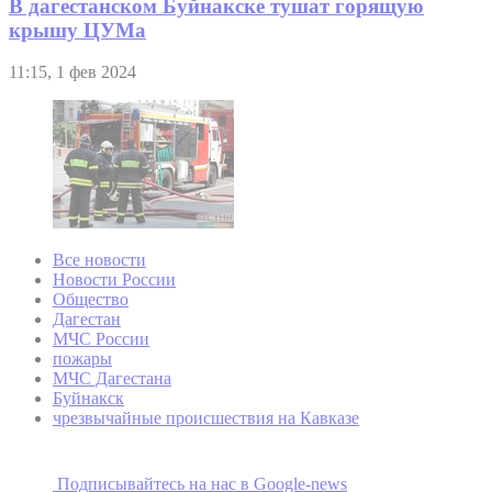
В дагестанском Буйнакске тушат горящую
крышу ЦУМа
11:15, 1 фев 2024
Все новости
Новости России
Общество
Дагестан
МЧС России
пожары
МЧС Дагестана
Буйнакск
чрезвычайные происшествия на Кавказе
Подписывайтесь на наc в Google-news