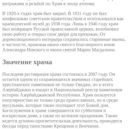
витражами и резьбой по Храм в эпоху атеизма
В 1920-х годах храм был закрыт. В 1931 году он был
конфискован советским правительством и использовался как
краеведческий музей до 1938 года. Лишь в 1946 году храм
был возвращен Русской православной церкви, возобновил
свою работу и открыл свои двери для прихожан. От
дореволюционного интерьера сохранились старинные иконы,
в частности, храмовая икона святого благоверного князя
Александра Невского и икона святой Марии Магдалины.
Значение храма
Последняя реставрация храма состоялась в 2007 году. Он
остается одним из сохранившихся значимых старейших
христианских памятников не только Гянджи, но и всего
Азербайджана и входит в Национальный реестр памятников
истории Азербайджанской Республики. Храм пользуется
популярностью не только среди православных, но и среди
мусульман, которые также посещают этот Божий дом.
Богослужения в храме совершаются по субботним и
воскресным дням, а также по великим праздникам. Также
ведется духовно-просветительская деятельность, проводятся
беседы перед таинствами Крещения и Венчания.