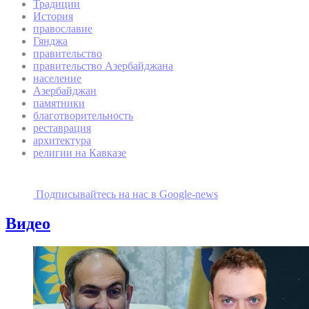
Традиции
История
православие
Гянджа
правительство
правительство Азербайджана
население
Азербайджан
памятники
благотворительность
реставрация
архитектура
религии на Кавказе
Подписывайтесь на наc в Google-news
Видео