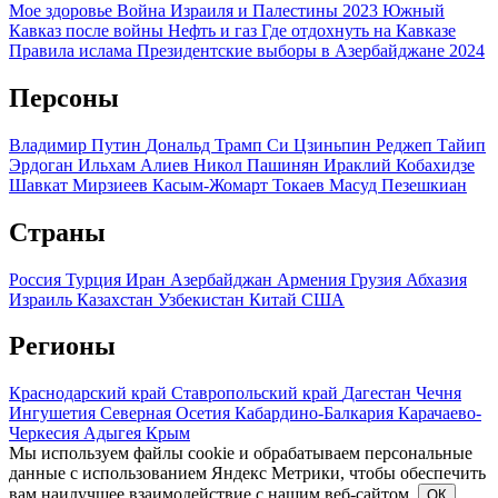
Мое здоровье
Война Израиля и Палестины 2023
Южный
Кавказ после войны
Нефть и газ
Где отдохнуть на Кавказе
Правила ислама
Президентские выборы в Азербайджане 2024
Персоны
Владимир Путин
Дональд Трамп
Си Цзиньпин
Реджеп Тайип
Эрдоган
Ильхам Алиев
Никол Пашинян
Ираклий Кобахидзе
Шавкат Мирзиеев
Касым-Жомарт Токаев
Масуд Пезешкиан
Страны
Россия
Турция
Иран
Азербайджан
Армения
Грузия
Абхазия
Израиль
Казахстан
Узбекистан
Китай
США
Регионы
Краснодарский край
Ставропольский край
Дагестан
Чечня
Ингушетия
Северная Осетия
Кабардино-Балкария
Карачаево-
Черкесия
Адыгея
Крым
Мы используем файлы cookie и обрабатываем персональные
данные с использованием Яндекс Метрики, чтобы обеспечить
вам наилучшее взаимодействие с нашим веб-сайтом.
ОК