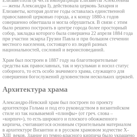
Елизаветполь (в честь императрицы Елизаветы Алексеевны
— жены Александра I), действовала церковь Захария и
Елизаветы, которая долгие годы оставалась единственной
православной церковью города, а к концу 1880-х годов
совершенно обветшала и могла обрушиться. В связи с этим
было решено построить в центре города более просторный
собор, закладка которого была совершена 22 апреля 1884 года
при участии экзарха Грузии Павла и при большом стечении
местного населения, состоящего из людей разных
национальностей, сословий и вероисповеданий.
Храм был построен в 1887 году на благотворительные
средства как православных, так и мусульман и носил статус
соборного, то есть особо значимого храма, служащего для
совершения богослужений духовенством нескольких церквей.
Архитектура храма
Александро-Невский храм был построен по проекту
архитектора Гольма и под его руководством в византийском
стиле из так называемой «плинфы» (от греч. слова –
«кирпич»), то есть широкого и плоского обожженного
кирпича, считавшегося основным строительным материалом
в архитектуре Византии и в русском храмовом зодчестве X-
XIII веков. Здание из темно-красного кирпича было украшено