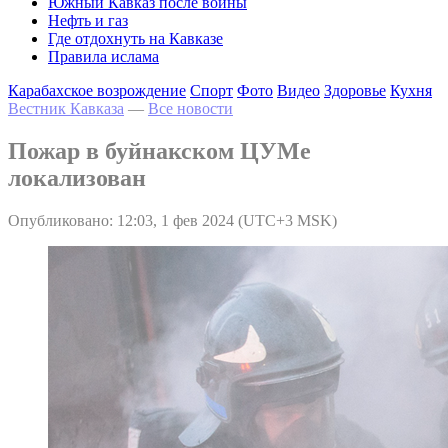
Южный Кавказ после войны
Нефть и газ
Где отдохнуть на Кавказе
Правила ислама
Карабахское возрождение
Спорт
Фото
Видео
Здоровье
Кухня
Вестник Кавказа
—
Все новости
Пожар в буйнакском ЦУМе
локализован
Опубликовано: 12:03, 1 фев 2024 (UTC+3 MSK)