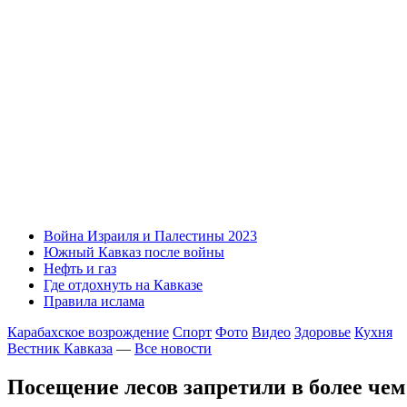
Война Израиля и Палестины 2023
Южный Кавказ после войны
Нефть и газ
Где отдохнуть на Кавказе
Правила ислама
Карабахское возрождение
Спорт
Фото
Видео
Здоровье
Кухня
Вестник Кавказа
—
Все новости
Посещение лесов запретили в более че