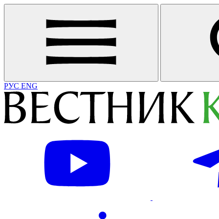
РУС
ENG