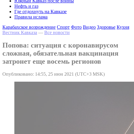
Южный Кавказ после войны
Нефть и газ
Где отдохнуть на Кавказе
Правила ислама
Карабахское возрождение
Спорт
Фото
Видео
Здоровье
Кухня
Вестник Кавказа
—
Все новости
Попова: ситуация с коронавирусом
сложная, обязательная вакцинация
затронет еще восемь регионов
Опубликовано: 14:55, 25 июн 2021 (UTC+3 MSK)