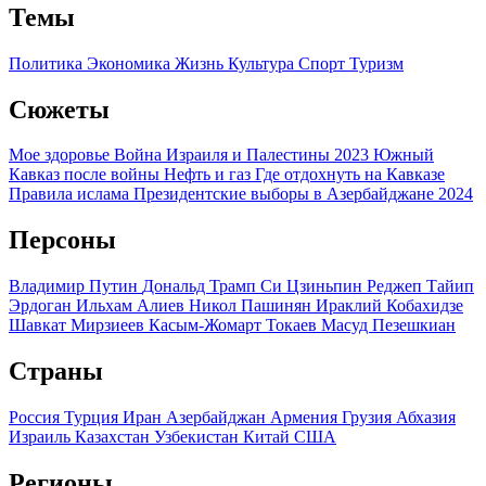
Темы
Политика
Экономика
Жизнь
Культура
Спорт
Туризм
Сюжеты
Мое здоровье
Война Израиля и Палестины 2023
Южный
Кавказ после войны
Нефть и газ
Где отдохнуть на Кавказе
Правила ислама
Президентские выборы в Азербайджане 2024
Персоны
Владимир Путин
Дональд Трамп
Си Цзиньпин
Реджеп Тайип
Эрдоган
Ильхам Алиев
Никол Пашинян
Ираклий Кобахидзе
Шавкат Мирзиеев
Касым-Жомарт Токаев
Масуд Пезешкиан
Страны
Россия
Турция
Иран
Азербайджан
Армения
Грузия
Абхазия
Израиль
Казахстан
Узбекистан
Китай
США
Регионы