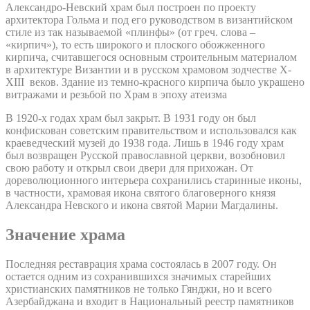
Александро-Невский храм был построен по проекту
архитектора Гольма и под его руководством в византийском
стиле из так называемой «плинфы» (от греч. слова –
«кирпич»), то есть широкого и плоского обожженного
кирпича, считавшегося основным строительным материалом
в архитектуре Византии и в русском храмовом зодчестве X-
XIII веков. Здание из темно-красного кирпича было украшено
витражами и резьбой по Храм в эпоху атеизма
В 1920-х годах храм был закрыт. В 1931 году он был
конфискован советским правительством и использовался как
краеведческий музей до 1938 года. Лишь в 1946 году храм
был возвращен Русской православной церкви, возобновил
свою работу и открыл свои двери для прихожан. От
дореволюционного интерьера сохранились старинные иконы,
в частности, храмовая икона святого благоверного князя
Александра Невского и икона святой Марии Магдалины.
Значение храма
Последняя реставрация храма состоялась в 2007 году. Он
остается одним из сохранившихся значимых старейших
христианских памятников не только Гянджи, но и всего
Азербайджана и входит в Национальный реестр памятников