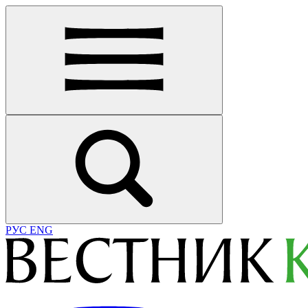
РУС
ENG