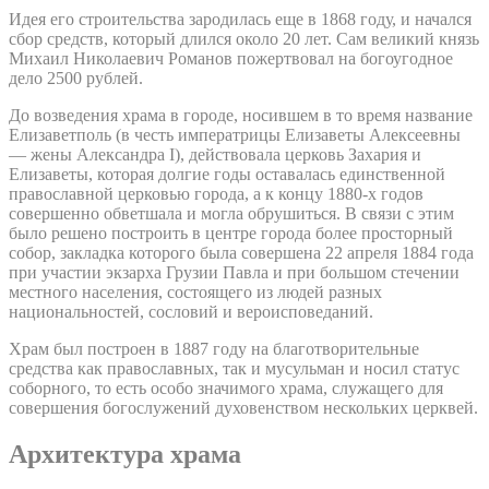
Идея его строительства зародилась еще в 1868 году, и начался
сбор средств, который длился около 20 лет. Сам великий князь
Михаил Николаевич Романов пожертвовал на богоугодное
дело 2500 рублей.
До возведения храма в городе, носившем в то время название
Елизаветполь (в честь императрицы Елизаветы Алексеевны
— жены Александра I), действовала церковь Захария и
Елизаветы, которая долгие годы оставалась единственной
православной церковью города, а к концу 1880-х годов
совершенно обветшала и могла обрушиться. В связи с этим
было решено построить в центре города более просторный
собор, закладка которого была совершена 22 апреля 1884 года
при участии экзарха Грузии Павла и при большом стечении
местного населения, состоящего из людей разных
национальностей, сословий и вероисповеданий.
Храм был построен в 1887 году на благотворительные
средства как православных, так и мусульман и носил статус
соборного, то есть особо значимого храма, служащего для
совершения богослужений духовенством нескольких церквей.
Архитектура храма