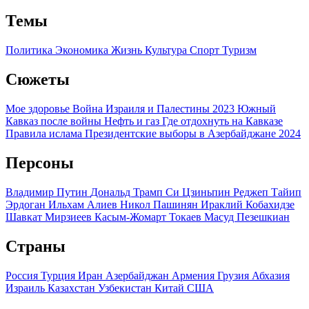
Темы
Политика
Экономика
Жизнь
Культура
Спорт
Туризм
Сюжеты
Мое здоровье
Война Израиля и Палестины 2023
Южный
Кавказ после войны
Нефть и газ
Где отдохнуть на Кавказе
Правила ислама
Президентские выборы в Азербайджане 2024
Персоны
Владимир Путин
Дональд Трамп
Си Цзиньпин
Реджеп Тайип
Эрдоган
Ильхам Алиев
Никол Пашинян
Ираклий Кобахидзе
Шавкат Мирзиеев
Касым-Жомарт Токаев
Масуд Пезешкиан
Страны
Россия
Турция
Иран
Азербайджан
Армения
Грузия
Абхазия
Израиль
Казахстан
Узбекистан
Китай
США