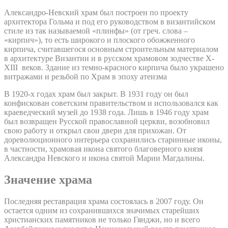
Александро-Невский храм был построен по проекту
архитектора Гольма и под его руководством в византийском
стиле из так называемой «плинфы» (от греч. слова –
«кирпич»), то есть широкого и плоского обожженного
кирпича, считавшегося основным строительным материалом
в архитектуре Византии и в русском храмовом зодчестве X-
XIII веков. Здание из темно-красного кирпича было украшено
витражами и резьбой по Храм в эпоху атеизма
В 1920-х годах храм был закрыт. В 1931 году он был
конфискован советским правительством и использовался как
краеведческий музей до 1938 года. Лишь в 1946 году храм
был возвращен Русской православной церкви, возобновил
свою работу и открыл свои двери для прихожан. От
дореволюционного интерьера сохранились старинные иконы,
в частности, храмовая икона святого благоверного князя
Александра Невского и икона святой Марии Магдалины.
Значение храма
Последняя реставрация храма состоялась в 2007 году. Он
остается одним из сохранившихся значимых старейших
христианских памятников не только Гянджи, но и всего