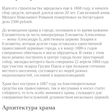
Идея его строительства зародилась еще в 1868 году, и начался
сбор средств, который длился около 20 лет. Сам великий князь
Михаил Николаевич Романов пожертвовал на богоугодное
дело 2500 рублей.
До возведения храма в городе, носившем в то время название
Елизаветполь (в честь императрицы Елизаветы Алексеевны
— жены Александра I), действовала церковь Захария и
Елизаветы, которая долгие годы оставалась единственной
православной церковью города, а к концу 1880-х годов
совершенно обветшала и могла обрушиться. В связи с этим
было решено построить в центре города более просторный
собор, закладка которого была совершена 22 апреля 1884 года
при участии экзарха Грузии Павла и при большом стечении
местного населения, состоящего из людей разных
национальностей, сословий и вероисповеданий.
Храм был построен в 1887 году на благотворительные
средства как православных, так и мусульман и носил статус
соборного, то есть особо значимого храма, служащего для
совершения богослужений духовенством нескольких церквей.
Архитектура храма