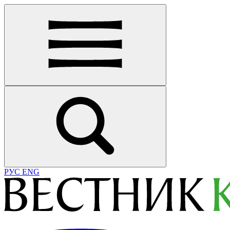
РУС
ENG