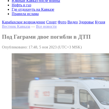
Южный Кавказ после войны
Нефть и газ
Где отдохнуть на Кавказе
Правила ислама
Карабахское возрождение
Спорт
Фото
Видео
Здоровье
Кухня
Вестник Кавказа
—
Все новости
Под Гаграми двое погибли в ДТП
Опубликовано: 17:48, 5 ноя 2023 (UTC+3 MSK)