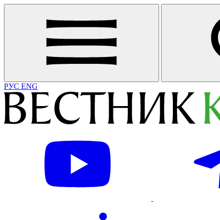
РУС
ENG