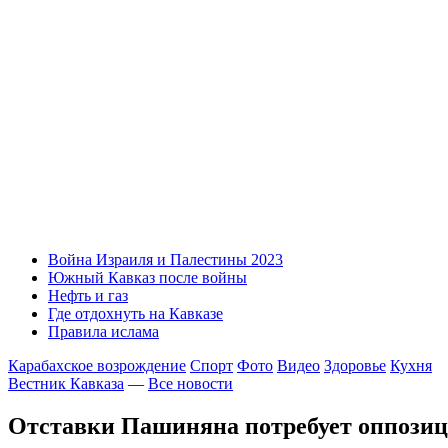
Война Израиля и Палестины 2023
Южный Кавказ после войны
Нефть и газ
Где отдохнуть на Кавказе
Правила ислама
Карабахское возрождение
Спорт
Фото
Видео
Здоровье
Кухня
Вестник Кавказа
—
Все новости
Отставки Пашиняна потребует оппозиц