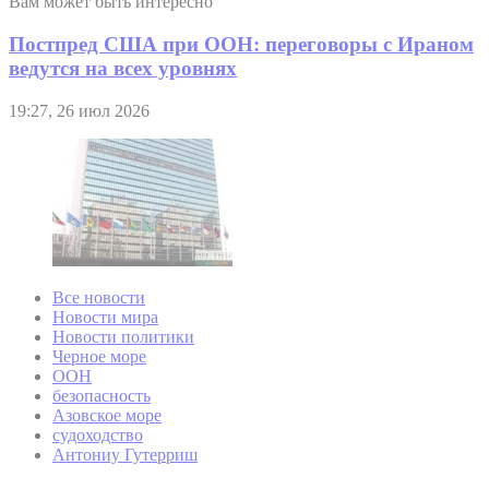
Вам может быть интересно
Постпред США при ООН: переговоры с Ираном
ведутся на всех уровнях
19:27, 26 июл 2026
Все новости
Новости мира
Новости политики
Черное море
ООН
безопасность
Азовское море
судоходство
Антониу Гутерриш