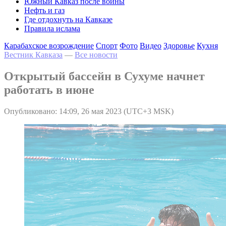
Южный Кавказ после войны
Нефть и газ
Где отдохнуть на Кавказе
Правила ислама
Карабахское возрождение
Спорт
Фото
Видео
Здоровье
Кухня
Вестник Кавказа
—
Все новости
Открытый бассейн в Сухуме начнет
работать в июне
Опубликовано: 14:09, 26 мая 2023 (UTC+3 MSK)