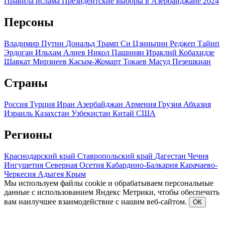
Правила ислама
Президентские выборы в Азербайджане 2024
Персоны
Владимир Путин
Дональд Трамп
Си Цзиньпин
Реджеп Тайип
Эрдоган
Ильхам Алиев
Никол Пашинян
Ираклий Кобахидзе
Шавкат Мирзиеев
Касым-Жомарт Токаев
Масуд Пезешкиан
Страны
Россия
Турция
Иран
Азербайджан
Армения
Грузия
Абхазия
Израиль
Казахстан
Узбекистан
Китай
США
Регионы
Краснодарский край
Ставропольский край
Дагестан
Чечня
Ингушетия
Северная Осетия
Кабардино-Балкария
Карачаево-
Черкесия
Адыгея
Крым
Мы используем файлы cookie и обрабатываем персональные
данные с использованием Яндекс Метрики, чтобы обеспечить
вам наилучшее взаимодействие с нашим веб-сайтом.
ОК