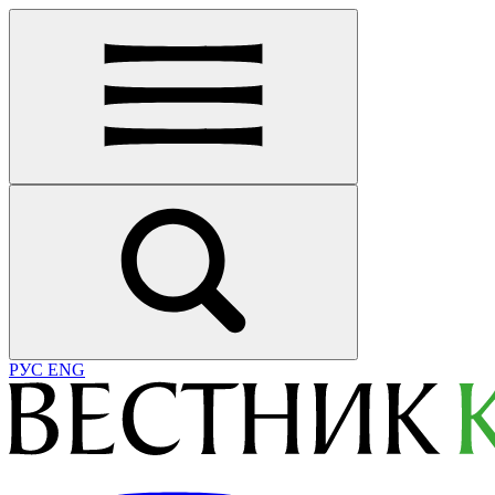
РУС
ENG