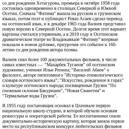
со дня рождения Хетагурова, премьера в октябре 1958 года
состоялась одновременно в столицах Северной и Южной
Осетии. Сначала "Фатима" вышла на русском и грузинском
языках, потом поэт и публицист Реваз Асаев сделал перевод
на осетинский язык, и в декабре 1965 года Валиев представил
новую версию в Северной Осетии. Долгое время этот вариант
картины считался утерянным, а в 2019 году в Осетинском
драматическом театре во Владикавказе "Фатиму" впервые
показали в новом дубляже, приурочив это событие к 160-
летию со дня рождения автора поэмы.
Валиев снял более 100 документальных фильмов, в числе
самых известных — "Махарбек Туганов" об осетинском
художнике, ученике Ильи Репина; "Василий Абаев" о
филологе, авторе пятитомного "Историко-этимологического
словаря осетинского языка"; "Искусство, рожденное в горах"
о культуре осетинского народа; посвященные Грузии "По
снежным склонам Бакуриани", "Новая Сванетия" и
"Термальные воды Грузии".
В 1955 году постановщик основал в Цхинвале первую
национальную школу-студию, в которой обучали основам
режиссуры и операторской работы. Ее воспитанники сняли
документально-историческую картину, которая заняла первое
место на республиканском конкурсе любительских фильмов