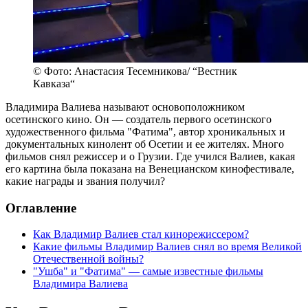
© Фото: Анастасия Тесемникова/ “Вестник
Кавказа“
Владимира Валиева называют основоположником
осетинского кино. Он — создатель первого осетинского
художественного фильма "Фатима", автор хроникальных и
документальных кинолент об Осетии и ее жителях. Много
фильмов снял режиссер и о Грузии. Где учился Валиев, какая
его картина была показана на Венецианском кинофестивале,
какие награды и звания получил?
Оглавление
Как Владимир Валиев стал кинорежиссером?
Какие фильмы Владимир Валиев снял во время Великой
Отечественной войны?
"Ушба" и "Фатима" — самые известные фильмы
Владимира Валиева