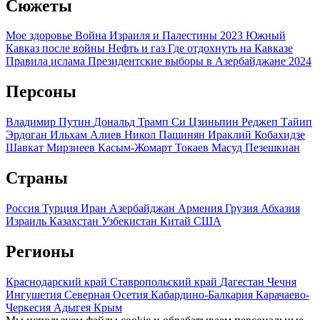
Сюжеты
Мое здоровье
Война Израиля и Палестины 2023
Южный
Кавказ после войны
Нефть и газ
Где отдохнуть на Кавказе
Правила ислама
Президентские выборы в Азербайджане 2024
Персоны
Владимир Путин
Дональд Трамп
Си Цзиньпин
Реджеп Тайип
Эрдоган
Ильхам Алиев
Никол Пашинян
Ираклий Кобахидзе
Шавкат Мирзиеев
Касым-Жомарт Токаев
Масуд Пезешкиан
Страны
Россия
Турция
Иран
Азербайджан
Армения
Грузия
Абхазия
Израиль
Казахстан
Узбекистан
Китай
США
Регионы
Краснодарский край
Ставропольский край
Дагестан
Чечня
Ингушетия
Северная Осетия
Кабардино-Балкария
Карачаево-
Черкесия
Адыгея
Крым