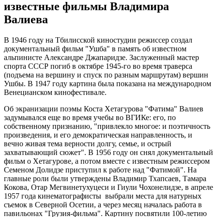
известные фильмы Владимира
Валиева
В 1946 году на Тбилисской киностудии режиссер создал
документальный фильм "Ушба" в память об известном
альпинисте Александре Джапаридзе. Заслуженный мастер
спорта СССР погиб в октябре 1945-го во время траверса
(подъема на вершину и спуск по разным маршрутам) вершин
Ушбы. В 1947 году картина была показана на международном
Венецианском кинофестивале.
Об экранизации поэмы Коста Хетагурова "Фатима" Валиев
задумывался еще во время учебы во ВГИКе: его, по
собственному признанию, "привлекло многое: и поэтичность
произведения, и его демократическая направленность, и
вечно живая тема верности долгу, семье, и острый
захватывающий сюжет". В 1956 году он снял документальный
фильм о Хетагурове, а потом вместе с известным режиссером
Семеном Долидзе приступил к работе над "Фатимой". На
главные роли были утверждены Владимир Тхапсаев, Тамара
Кокова, Отар Мегвинетухуцеси и Гиули Чохонелидзе, в апреле
1957 года кинематографисты выбрали места для натурных
съемок в Северной Осетии, а через месяц началась работа в
павильонах "Грузия-фильма". Картину посвятили 100-летию