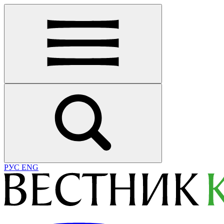
РУС
ENG