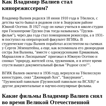
Как Владимир Валиев стал
кинорежиссером?
Владимир Валиев родился 18 июня 1910 года в Тбилиси, с
детства часто бывал в родовом селе в Знаурском районе
Южной Осетии. В 1927 году он начал учиться в школе-студии
при Госкинпроме Грузии (так тогда называлась "Грузия-
фильм"), через два года стал помощником режиссера, а в 1931-
м поступил на операторский факультет ВГИКа. В
студенческие годы Валиев поработал ассистентом на съемках
у Сергея Эйзенштейна, а еще, как вспоминала его двоюродная
сестра Зоя Валиева, "вместе с однокурсниками Ермаковым,
Маршаллом и Лисицыным" приезжал в Южную Осетию и
снимал "природу, жителей села, тружеников, и в итоге время
спустя вышел документальный фильм "Родное село"".
ВГИК Валиев окончил в 1936 году, вернулся на Тбилисскую
киностудию, снял "Джимарай-Хох", "Бакуриани",
"Грузинский павильон (Грузинский павильон на ВСХВ)" и
другие документальные и научно-популярные фильмы.
Какие фильмы Владимир Валиев снял
во время Великой Отечественной