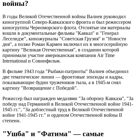
войны?
В годы Великой Отечественной войны Валиев руководил
киногруппой Северо-Кавказского фронта и был режиссером
киногруппы Черноморского флота. Отснятые им материалы
вошли в документальные фильмы "Кавказ" и "Генерал
Леселидзе", киножурналы "Советская Грузия" и "Новости
дня", а позже Роман Кармен включил их в многосерийную
картину "Великая Отечественная", в создании которой
принимали участие американская компания Air Time
International и Совинфильм.
В фильме 1943 года "Рыбаки-патриоты" Валиев объединил
две тематические линии — фронтовые эпизоды и кадры,
показывающие будни тружеников тыла, а в 1945-м снял
картину "Возвращение с Победой".
Режиссер был награжден медалями "За оборону Кавказа", "За
победу над Германией в Великой Отечественной войне 1941-
1945 гг.", "За доблестный труд в Великой Отечественной
войне 1941-1945 гг." и орденом Отечественной войны II
степени.
"Ушба" и "Фатима" — самые