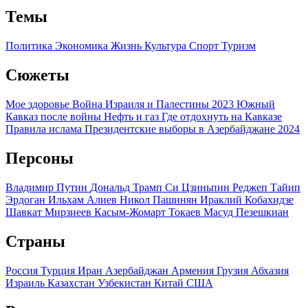
Темы
Политика
Экономика
Жизнь
Культура
Спорт
Туризм
Сюжеты
Мое здоровье
Война Израиля и Палестины 2023
Южный
Кавказ после войны
Нефть и газ
Где отдохнуть на Кавказе
Правила ислама
Президентские выборы в Азербайджане 2024
Персоны
Владимир Путин
Дональд Трамп
Си Цзиньпин
Реджеп Тайип
Эрдоган
Ильхам Алиев
Никол Пашинян
Ираклий Кобахидзе
Шавкат Мирзиеев
Касым-Жомарт Токаев
Масуд Пезешкиан
Страны
Россия
Турция
Иран
Азербайджан
Армения
Грузия
Абхазия
Израиль
Казахстан
Узбекистан
Китай
США