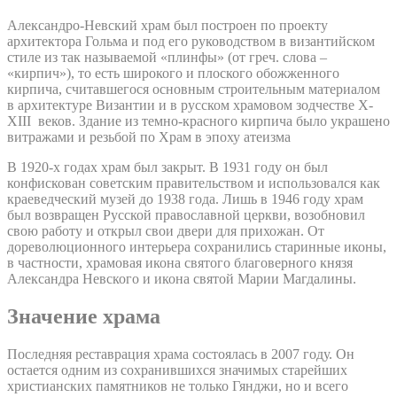
Александро-Невский храм был построен по проекту
архитектора Гольма и под его руководством в византийском
стиле из так называемой «плинфы» (от греч. слова –
«кирпич»), то есть широкого и плоского обожженного
кирпича, считавшегося основным строительным материалом
в архитектуре Византии и в русском храмовом зодчестве X-
XIII веков. Здание из темно-красного кирпича было украшено
витражами и резьбой по Храм в эпоху атеизма
В 1920-х годах храм был закрыт. В 1931 году он был
конфискован советским правительством и использовался как
краеведческий музей до 1938 года. Лишь в 1946 году храм
был возвращен Русской православной церкви, возобновил
свою работу и открыл свои двери для прихожан. От
дореволюционного интерьера сохранились старинные иконы,
в частности, храмовая икона святого благоверного князя
Александра Невского и икона святой Марии Магдалины.
Значение храма
Последняя реставрация храма состоялась в 2007 году. Он
остается одним из сохранившихся значимых старейших
христианских памятников не только Гянджи, но и всего