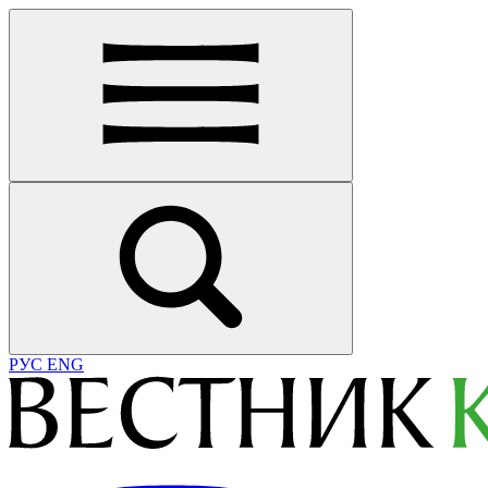
РУС
ENG