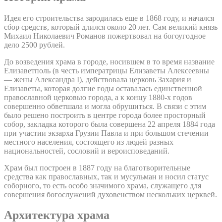
Идея его строительства зародилась еще в 1868 году, и начался
сбор средств, который длился около 20 лет. Сам великий князь
Михаил Николаевич Романов пожертвовал на богоугодное
дело 2500 рублей.
До возведения храма в городе, носившем в то время название
Елизаветполь (в честь императрицы Елизаветы Алексеевны
— жены Александра I), действовала церковь Захария и
Елизаветы, которая долгие годы оставалась единственной
православной церковью города, а к концу 1880-х годов
совершенно обветшала и могла обрушиться. В связи с этим
было решено построить в центре города более просторный
собор, закладка которого была совершена 22 апреля 1884 года
при участии экзарха Грузии Павла и при большом стечении
местного населения, состоящего из людей разных
национальностей, сословий и вероисповеданий.
Храм был построен в 1887 году на благотворительные
средства как православных, так и мусульман и носил статус
соборного, то есть особо значимого храма, служащего для
совершения богослужений духовенством нескольких церквей.
Архитектура храма