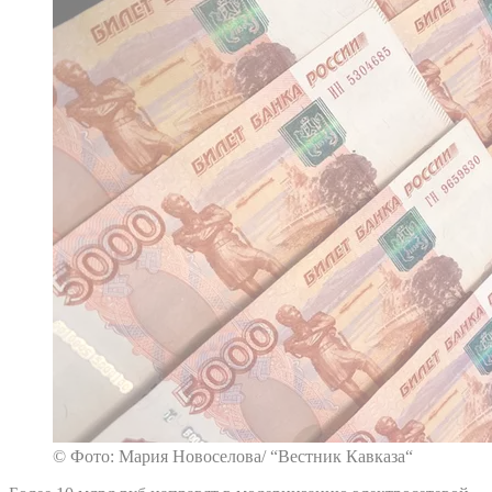
© Фото: Мария Новоселова/ “Вестник Кавказа“