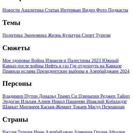
Новости
Аналитика
Статьи
Интервью
Видео
Фото
Подкасты
Темы
Политика
Экономика
Жизнь
Культура
Спорт
Туризм
Сюжеты
Мое здоровье
Война Израиля и Палестины 2023
Южный
Кавказ после войны
Нефть и газ
Где отдохнуть на Кавказе
Правила ислама
Президентские выборы в Азербайджане 2024
Персоны
Владимир Путин
Дональд Трамп
Си Цзиньпин
Реджеп Тайип
Эрдоган
Ильхам Алиев
Никол Пашинян
Ираклий Кобахидзе
Шавкат Мирзиеев
Касым-Жомарт Токаев
Масуд Пезешкиан
Страны
Россия
Турция
Иран
Азербайджан
Армения
Грузия
Абхазия