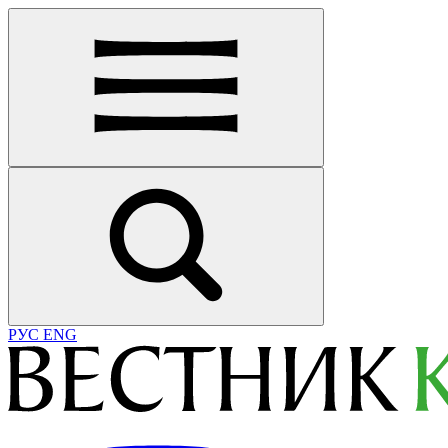
РУС
ENG