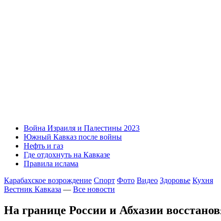
Война Израиля и Палестины 2023
Южный Кавказ после войны
Нефть и газ
Где отдохнуть на Кавказе
Правила ислама
Карабахское возрождение
Спорт
Фото
Видео
Здоровье
Кухня
Вестник Кавказа
—
Все новости
На границе России и Абхазии восстано