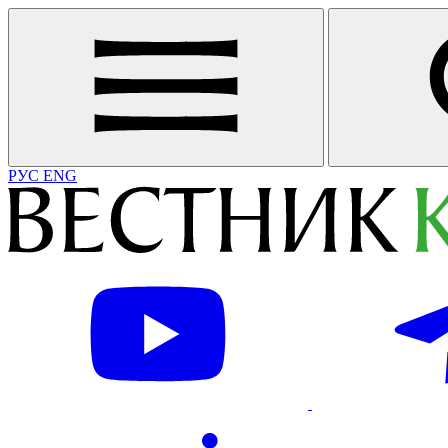
РУС
ENG