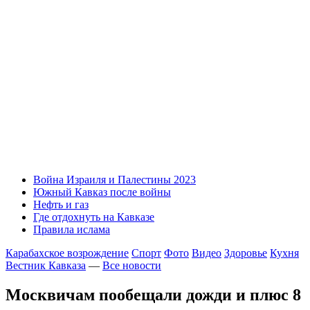
Война Израиля и Палестины 2023
Южный Кавказ после войны
Нефть и газ
Где отдохнуть на Кавказе
Правила ислама
Карабахское возрождение
Спорт
Фото
Видео
Здоровье
Кухня
Вестник Кавказа
—
Все новости
Москвичам пообещали дожди и плюс 8