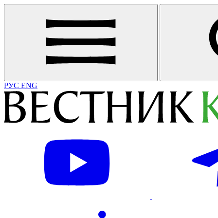
РУС
ENG