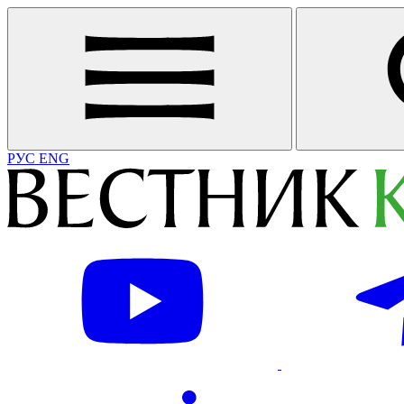
РУС
ENG