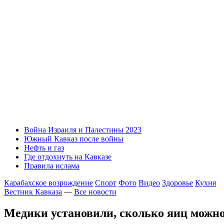
Война Израиля и Палестины 2023
Южный Кавказ после войны
Нефть и газ
Где отдохнуть на Кавказе
Правила ислама
Карабахское возрождение
Спорт
Фото
Видео
Здоровье
Кухня
Вестник Кавказа
—
Все новости
Медики установили, сколько яиц можно 