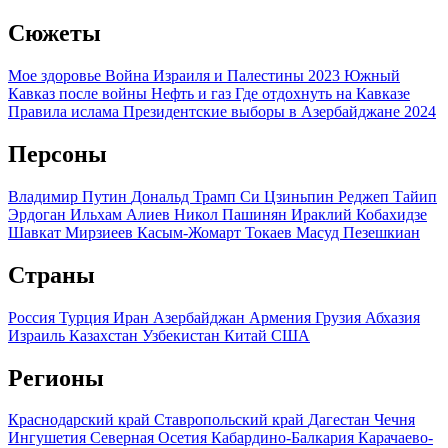
Сюжеты
Мое здоровье
Война Израиля и Палестины 2023
Южный
Кавказ после войны
Нефть и газ
Где отдохнуть на Кавказе
Правила ислама
Президентские выборы в Азербайджане 2024
Персоны
Владимир Путин
Дональд Трамп
Си Цзиньпин
Реджеп Тайип
Эрдоган
Ильхам Алиев
Никол Пашинян
Ираклий Кобахидзе
Шавкат Мирзиеев
Касым-Жомарт Токаев
Масуд Пезешкиан
Страны
Россия
Турция
Иран
Азербайджан
Армения
Грузия
Абхазия
Израиль
Казахстан
Узбекистан
Китай
США
Регионы
Краснодарский край
Ставропольский край
Дагестан
Чечня
Ингушетия
Северная Осетия
Кабардино-Балкария
Карачаево-