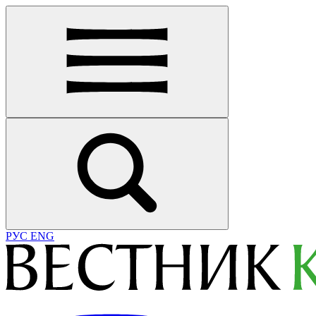
РУС
ENG