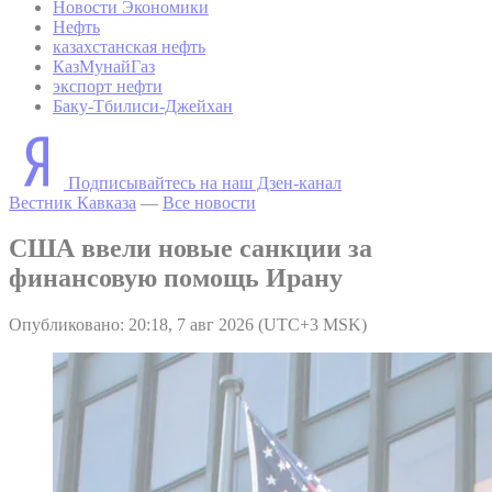
Новости Экономики
Нефть
казахстанская нефть
КазМунайГаз
экспорт нефти
Баку-Тбилиси-Джейхан
Подписывайтесь на наш Дзен-канал
Вестник Кавказа
—
Все новости
США ввели новые санкции за
финансовую помощь Ирану
Опубликовано: 20:18, 7 авг 2026 (UTC+3 MSK)