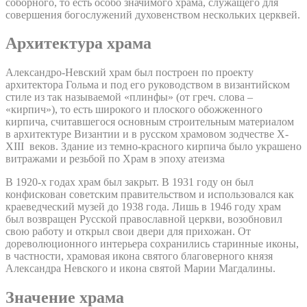
соборного, то есть особо значимого храма, служащего для
совершения богослужений духовенством нескольких церквей.
Архитектура храма
Александро-Невский храм был построен по проекту
архитектора Гольма и под его руководством в византийском
стиле из так называемой «плинфы» (от греч. слова –
«кирпич»), то есть широкого и плоского обожженного
кирпича, считавшегося основным строительным материалом
в архитектуре Византии и в русском храмовом зодчестве X-
XIII веков. Здание из темно-красного кирпича было украшено
витражами и резьбой по Храм в эпоху атеизма
В 1920-х годах храм был закрыт. В 1931 году он был
конфискован советским правительством и использовался как
краеведческий музей до 1938 года. Лишь в 1946 году храм
был возвращен Русской православной церкви, возобновил
свою работу и открыл свои двери для прихожан. От
дореволюционного интерьера сохранились старинные иконы,
в частности, храмовая икона святого благоверного князя
Александра Невского и икона святой Марии Магдалины.
Значение храма