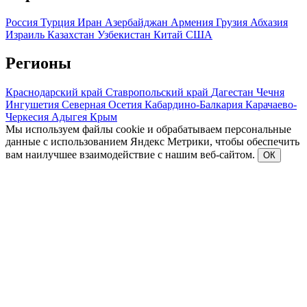
Россия
Турция
Иран
Азербайджан
Армения
Грузия
Абхазия
Израиль
Казахстан
Узбекистан
Китай
США
Регионы
Краснодарский край
Ставропольский край
Дагестан
Чечня
Ингушетия
Северная Осетия
Кабардино-Балкария
Карачаево-
Черкесия
Адыгея
Крым
Мы используем файлы cookie и обрабатываем персональные
данные с использованием Яндекс Метрики, чтобы обеспечить
вам наилучшее взаимодействие с нашим веб-сайтом.
ОК