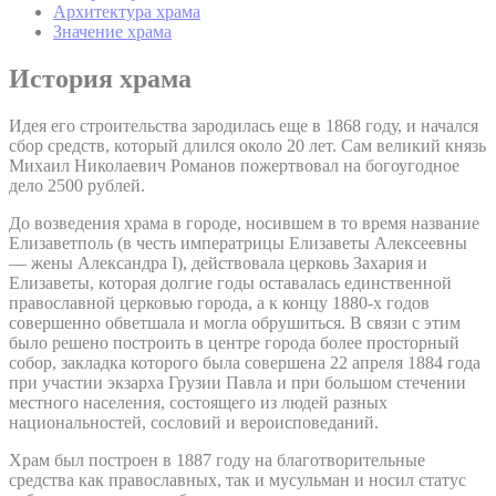
Архитектура храма
Значение храма
История храма
Идея его строительства зародилась еще в 1868 году, и начался
сбор средств, который длился около 20 лет. Сам великий князь
Михаил Николаевич Романов пожертвовал на богоугодное
дело 2500 рублей.
До возведения храма в городе, носившем в то время название
Елизаветполь (в честь императрицы Елизаветы Алексеевны
— жены Александра I), действовала церковь Захария и
Елизаветы, которая долгие годы оставалась единственной
православной церковью города, а к концу 1880-х годов
совершенно обветшала и могла обрушиться. В связи с этим
было решено построить в центре города более просторный
собор, закладка которого была совершена 22 апреля 1884 года
при участии экзарха Грузии Павла и при большом стечении
местного населения, состоящего из людей разных
национальностей, сословий и вероисповеданий.
Храм был построен в 1887 году на благотворительные
средства как православных, так и мусульман и носил статус