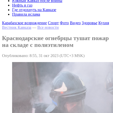
Южный Кавказ после войны
Нефть и газ
Где отдохнуть на Кавказе
Правила ислама
Карабахское возрождение
Спорт
Фото
Видео
Здоровье
Кухня
Вестник Кавказа
—
Все новости
Краснодарские огнебрцы тушат пожар
на складе с полиэтиленом
Опубликовано: 8:55, 31 окт 2023 (UTC+3 MSK)