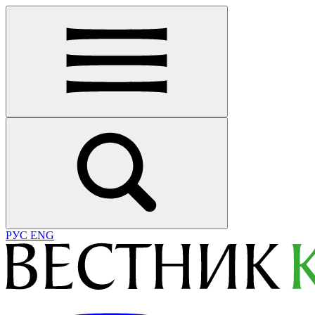
РУС
ENG