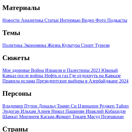
Материалы
Новости
Аналитика
Статьи
Интервью
Видео
Фото
Подкасты
Темы
Политика
Экономика
Жизнь
Культура
Спорт
Туризм
Сюжеты
Мое здоровье
Война Израиля и Палестины 2023
Южный
Кавказ после войны
Нефть и газ
Где отдохнуть на Кавказе
Правила ислама
Президентские выборы в Азербайджане 2024
Персоны
Владимир Путин
Дональд Трамп
Си Цзиньпин
Реджеп Тайип
Эрдоган
Ильхам Алиев
Никол Пашинян
Ираклий Кобахидзе
Шавкат Мирзиеев
Касым-Жомарт Токаев
Масуд Пезешкиан
Страны