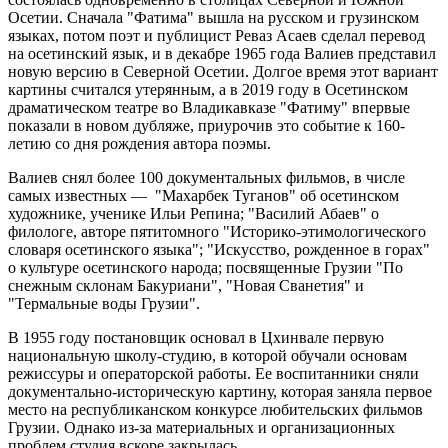
Осетии. Сначала "Фатима" вышла на русском и грузинском
языках, потом поэт и публицист Реваз Асаев сделал перевод
на осетинский язык, и в декабре 1965 года Валиев представил
новую версию в Северной Осетии. Долгое время этот вариант
картины считался утерянным, а в 2019 году в Осетинском
драматическом театре во Владикавказе "Фатиму" впервые
показали в новом дубляже, приурочив это событие к 160-
летию со дня рождения автора поэмы.
Валиев снял более 100 документальных фильмов, в числе
самых известных — "Махарбек Туганов" об осетинском
художнике, ученике Ильи Репина; "Василий Абаев" о
филологе, авторе пятитомного "Историко-этимологического
словаря осетинского языка"; "Искусство, рожденное в горах"
о культуре осетинского народа; посвященные Грузии "По
снежным склонам Бакуриани", "Новая Сванетия" и
"Термальные воды Грузии".
В 1955 году постановщик основал в Цхинвале первую
национальную школу-студию, в которой обучали основам
режиссуры и операторской работы. Ее воспитанники сняли
документально-историческую картину, которая заняла первое
место на республиканском конкурсе любительских фильмов
Грузии. Однако из-за материальных и организационных
проблем студия вскоре закрылась.