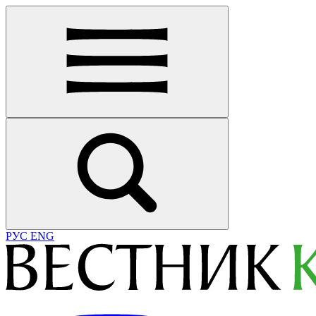
РУС
ENG