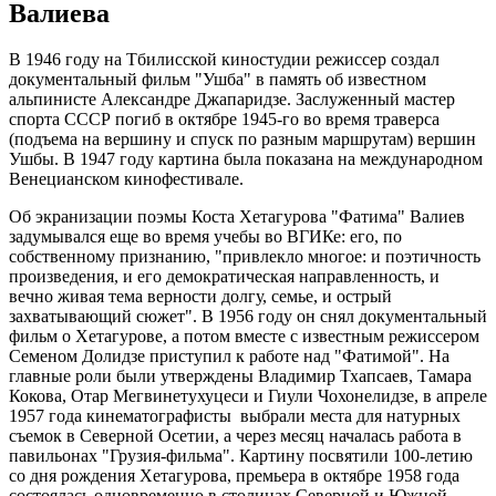
Валиева
В 1946 году на Тбилисской киностудии режиссер создал
документальный фильм "Ушба" в память об известном
альпинисте Александре Джапаридзе. Заслуженный мастер
спорта СССР погиб в октябре 1945-го во время траверса
(подъема на вершину и спуск по разным маршрутам) вершин
Ушбы. В 1947 году картина была показана на международном
Венецианском кинофестивале.
Об экранизации поэмы Коста Хетагурова "Фатима" Валиев
задумывался еще во время учебы во ВГИКе: его, по
собственному признанию, "привлекло многое: и поэтичность
произведения, и его демократическая направленность, и
вечно живая тема верности долгу, семье, и острый
захватывающий сюжет". В 1956 году он снял документальный
фильм о Хетагурове, а потом вместе с известным режиссером
Семеном Долидзе приступил к работе над "Фатимой". На
главные роли были утверждены Владимир Тхапсаев, Тамара
Кокова, Отар Мегвинетухуцеси и Гиули Чохонелидзе, в апреле
1957 года кинематографисты выбрали места для натурных
съемок в Северной Осетии, а через месяц началась работа в
павильонах "Грузия-фильма". Картину посвятили 100-летию
со дня рождения Хетагурова, премьера в октябре 1958 года
состоялась одновременно в столицах Северной и Южной