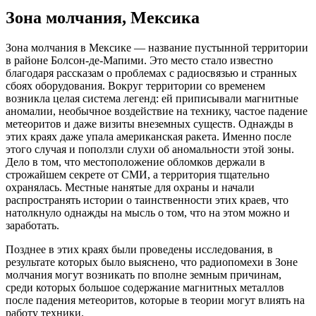
Зона молчания, Мексика
Зона молчания в Мексике — название пустынной территории
в районе Болсон-де-Мапими. Это место стало известно
благодаря рассказам о проблемах с радиосвязью и странных
сбоях оборудования. Вокруг территории со временем
возникла целая система легенд: ей приписывали магнитные
аномалии, необычное воздействие на технику, частое падение
метеоритов и даже визиты внеземных существ. Однажды в
этих краях даже упала американская ракета. Именно после
этого случая и поползли слухи об аномальности этой зоны.
Дело в том, что местоположение обломков держали в
строжайшем секрете от СМИ, а территория тщательно
охранялась. Местные нанятые для охраны и начали
распространять истории о таинственности этих краев, что
натолкнуло однажды на мысль о том, что на этом можно и
заработать.
Позднее в этих краях были проведены исследования, в
результате которых было выяснено, что радиопомехи в Зоне
молчания могут возникать по вполне земным причинам,
среди которых большое содержание магнитных металлов
после падения метеоритов, которые в теории могут влиять на
работу техники.