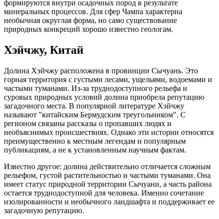
формируются внутри осадочных пород в результате
минеральных процессов. Для сфер Чампа характерна
необычная округлая форма, но само существование
природных конкреций хорошо известно геологам.
Хэйчжу, Китай
Долина Хэйчжу расположена в провинции Сычуань. Это
горная территория с густыми лесами, ущельями, водоемами и
частыми туманами. Из-за труднодоступного рельефа и
суровых природных условий долина приобрела репутацию
загадочного места. В популярной литературе Хэйчжу
называют "китайским Бермудским треугольником". С
регионом связаны рассказы о пропавших людях и
необъяснимых происшествиях. Однако эти истории относятся
преимущественно к местным легендам и популярным
публикациям, а не к установленным научным фактам.
Известно другое: долина действительно отличается сложным
рельефом, густой растительностью и частыми туманами. Она
имеет статус природной территории Сычуани, а часть района
остается труднодоступной для человека. Именно сочетание
изолированности и необычного ландшафта и поддерживает ее
загадочную репутацию.