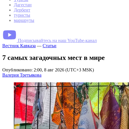
Дагестан
Дербент
туристы
маршруты
Подписывайтесь на наш YouTube-канал
Вестник Кавказа
—
Статьи
7 самых загадочных мест в мире
Опубликовано: 2:00, 8 авг 2026 (UTC+3 MSK)
Валерия Третьякова