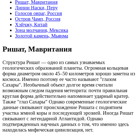
Ришат, Мавритания
Линии Наски, Перу
Голосов овраг, Россия
Остров Чамп, Россия
Хэйчжу, Китай
Зона молчания, Мексика
Золотой камень, Мьянма
Ришат, Мавритания
Структура Ришат — одно из самых узнаваемых
геологических образований планеты. Огромная кольцевая
форма диаметром около 45–50 километров хорошо заметна из
космоса. Именно поэтому ее часто называют "глазом
Сахары". Необычный объект долгое время считали
возможным следом падения метеорита: почти правильная
круглая форма действительно напоминает ударный кратер.
Также "глаз Сахары" Однако современные геологические
данные связывают происхождение Ришата с поднятием
участка земной коры и последующей эрозией. Иногда Ришат
связывают с легендарной Атлантидой. Однако
подтвержденных научных данных о том, что именно здесь
находилась мифическая цивилизация, нет.