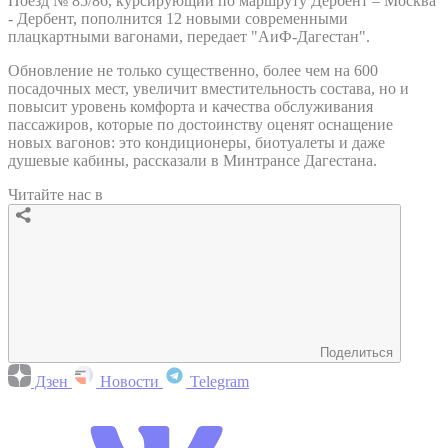
Поезд № 85/86, курсирующий по маршруту Дербент – Москва
- Дербент, пополнится 12 новыми современными
плацкартными вагонами, передает "АиФ-Дагестан".
Обновление не только существенно, более чем на 600
посадочных мест, увеличит вместительность состава, но и
повысит уровень комфорта и качества обслуживания
пассажиров, которые по достоинству оценят оснащение
новых вагонов: это кондиционеры, биотуалеты и даже
душевые кабины, рассказали в Минтрансе Дагестана.
Читайте нас в
Поделиться
Дзен
Новости
Telegram