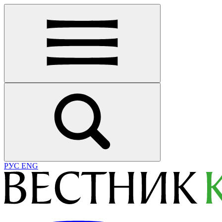
РУС
ENG