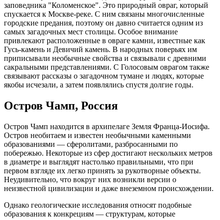
заповедника "Коломенское". Это природный овраг, который
спускается к Москве-реке. С ним связаны многочисленные
городские предания, поэтому он давно считается одним из
самых загадочных мест столицы. Особое внимание
привлекают расположенные в овраге камни, известные как
Гусь-камень и Девичий камень. В народных поверьях им
приписывали необычные свойства и связывали с древними
сакральными представлениями. С Голосовым оврагом также
связывают рассказы о загадочном тумане и людях, которые
якобы исчезали, а затем появлялись спустя долгие годы.
Остров Чамп, Россия
Остров Чамп находится в архипелаге Земля Франца-Иосифа.
Остров необитаем и известен необычными каменными
образованиями — сферолитами, разбросанными по
побережью. Некоторые из сфер достигают нескольких метров
в диаметре и выглядят настолько правильными, что при
первом взгляде их легко принять за рукотворные объекты.
Неудивительно, что вокруг них возникли версии о
неизвестной цивилизации и даже внеземном происхождении.
Однако геологические исследования относят подобные
образования к конкрециям — структурам, которые