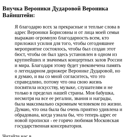
Внучка Вероники Дударовой Вероника
Вайнштейн:
Я благодарю всех за прекрасные и теплые слова в
адрес Вероники Борисовны и от лица моей семьи
выражаю огромную благодарность всем, кто
приложил усилия для того, чтобы сегодняшнее
мероприятие состоялось, чтобы был создан этот
бюст, чтобы он был здесь установлен в одном из
крупнейших и значимых концертных залов России
и мира. Благодаря этому будет увековечена память
о легендарном дирижере Веронике Дударовой, но
я думаю, и вы со мной согласитесь, что это
справедливо, потому что она свою жизнь
посвятила искусству, музыке, слушателям и не
только в пределах нашей страны. Моя бабушка,
несмотря на все ее регалии, звания и награды,
была максимально скромным человеком по жизни.
Думаю, что она была бы очень приятно удивлена и
обрадована, когда узнала бы, что теперь адрес ее
новой прописки - ее горячо любимая Московская
государственная консерватория.
Читайте нас в