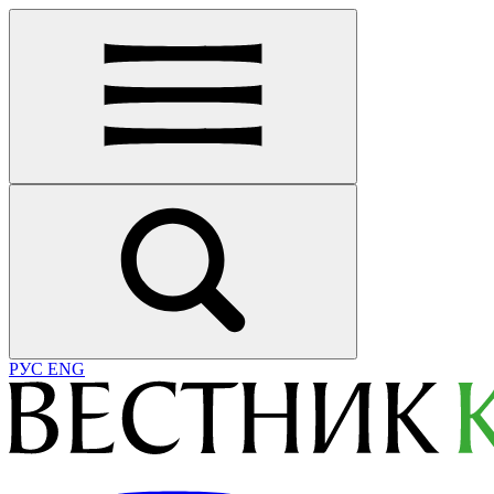
РУС
ENG