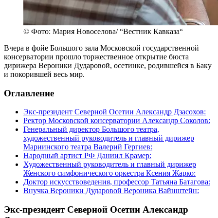
© Фото: Мария Новоселова/ “Вестник Кавказа“
Вчера в фойе Большого зала Московской государственной
консерватории прошло торжественное открытие бюста
дирижера Вероники Дударовой, осетинке, родившейся в Баку
и покорившей весь мир.
Оглавление
Экс-президент Северной Осетии Александр Дзасохов:
Ректор Московской консерватории Александр Соколов:
Генеральный директор Большого театра,
художественный руководитель и главный дирижер
Мариинского театра Валерий Гергиев:
Народный артист РФ Даниил Крамер:
Художественный руководитель и главный дирижер
Женского симфонического оркестра Ксения Жарко:
Доктор искусствоведения, профессор Татьяна Батагова:
Внучка Вероники Дударовой Вероника Вайнштейн:
Экс-президент Северной Осетии Александр