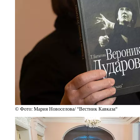
© Фото: Мария Новоселова/ “Вестник Кавказа“