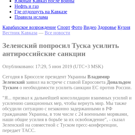
Южный Кавказ после войны
Нефть и газ
Где отдохнуть на Кавказе
Правила ислама
Карабахское возрождение
Спорт
Фото
Видео
Здоровье
Кухня
Вестник Кавказа
—
Все новости
Зеленский попросил Туска усилить
антироссийские санкции
Опубликовано: 17:29, 5 июн 2019 (UTC+3 MSK)
Сегодня в Брюсселе президент Украины
Владимир
Зеленский
заявил на встрече с главой Евросовета
Дональдом
Туском
о необходимости усилить санкции ЕС против России.
"Я... призвал к дальнейшей консолидации взаимных усилий и
усилению санкционных мер, чтобы вернуть мир. Мы также
обсудили ситуацию с незаконно задержанными в РФ
гражданами Украины, в том числе с 24 военными моряками,
наши общие усилия в борьбе за их освобождение", - сказал
Зеленский на совместной с Туском пресс-конференции,
передает ТАСС.