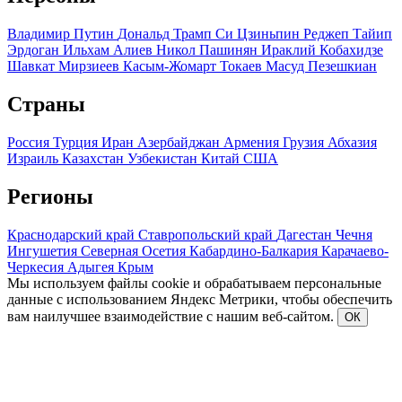
Владимир Путин
Дональд Трамп
Си Цзиньпин
Реджеп Тайип
Эрдоган
Ильхам Алиев
Никол Пашинян
Ираклий Кобахидзе
Шавкат Мирзиеев
Касым-Жомарт Токаев
Масуд Пезешкиан
Страны
Россия
Турция
Иран
Азербайджан
Армения
Грузия
Абхазия
Израиль
Казахстан
Узбекистан
Китай
США
Регионы
Краснодарский край
Ставропольский край
Дагестан
Чечня
Ингушетия
Северная Осетия
Кабардино-Балкария
Карачаево-
Черкесия
Адыгея
Крым
Мы используем файлы cookie и обрабатываем персональные
данные с использованием Яндекс Метрики, чтобы обеспечить
вам наилучшее взаимодействие с нашим веб-сайтом.
ОК