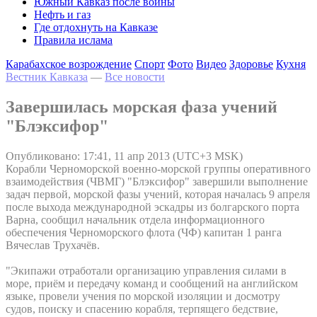
Южный Кавказ после войны
Нефть и газ
Где отдохнуть на Кавказе
Правила ислама
Карабахское возрождение
Спорт
Фото
Видео
Здоровье
Кухня
Вестник Кавказа
—
Все новости
Завершилась морская фаза учений
"Блэксифор"
Опубликовано: 17:41, 11 апр 2013 (UTC+3 MSK)
Корабли Черноморской военно-морской группы оперативного
взаимодействия (ЧВМГ) "Блэксифор" завершили выполнение
задач первой, морской фазы учений, которая началась 9 апреля
после выхода международной эскадры из болгарского порта
Варна, сообщил начальник отдела информационного
обеспечения Черноморского флота (ЧФ) капитан 1 ранга
Вячеслав Трухачёв.
"Экипажи отработали организацию управления силами в
море, приём и передачу команд и сообщений на английском
языке, провели учения по морской изоляции и досмотру
судов, поиску и спасению корабля, терпящего бедствие,