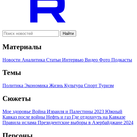
Найти
Материалы
Новости
Аналитика
Статьи
Интервью
Видео
Фото
Подкасты
Темы
Политика
Экономика
Жизнь
Культура
Спорт
Туризм
Сюжеты
Мое здоровье
Война Израиля и Палестины 2023
Южный
Кавказ после войны
Нефть и газ
Где отдохнуть на Кавказе
Правила ислама
Президентские выборы в Азербайджане 2024
Персоны