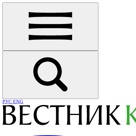
РУС
ENG