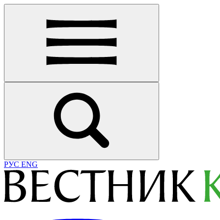
РУС
ENG