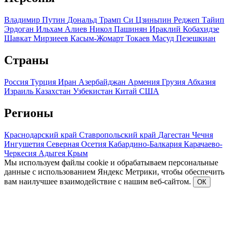
Владимир Путин
Дональд Трамп
Си Цзиньпин
Реджеп Тайип
Эрдоган
Ильхам Алиев
Никол Пашинян
Ираклий Кобахидзе
Шавкат Мирзиеев
Касым-Жомарт Токаев
Масуд Пезешкиан
Страны
Россия
Турция
Иран
Азербайджан
Армения
Грузия
Абхазия
Израиль
Казахстан
Узбекистан
Китай
США
Регионы
Краснодарский край
Ставропольский край
Дагестан
Чечня
Ингушетия
Северная Осетия
Кабардино-Балкария
Карачаево-
Черкесия
Адыгея
Крым
Мы используем файлы cookie и обрабатываем персональные
данные с использованием Яндекс Метрики, чтобы обеспечить
вам наилучшее взаимодействие с нашим веб-сайтом.
ОК