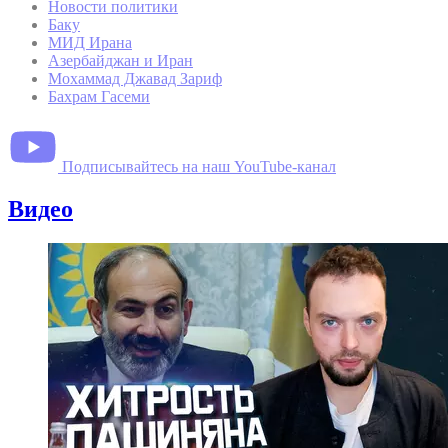
Новости политики
Баку
МИД Ирана
Азербайджан и Иран
Мохаммад Джавад Зариф
Бахрам Гасеми
Подписывайтесь на наш YouTube-канал
Видео