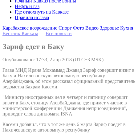
Южный Кавказ после войны
Нефть и газ
Где отдохнуть на Кавказе
Правила ислама
Карабахское возрождение
Спорт
Фото
Видео
Здоровье
Кухня
Вестник Кавказа
—
Все новости
Зариф едет в Баку
Опубликовано: 17:33, 2 апр 2018 (UTC+3 MSK)
Глава МИД Ирана Мохаммад Джавад Зариф совершит визит в
Баку и Нахичеванскую автономную республику
Азербайджана, об этом рассказал официальный представитель
ведомства Бахрам Касеми.
"Министр иностранных дел в четверг и пятницу совершит
визит в Баку, столицу Азербайджана, где примет участие в
министерской конференции Движения неприсоединения", -
приводит слова дипломата ISNA.
Касеми добавил, что в тот же день 6 марта Зариф поедет в
Нахичеванскую автономную республику.