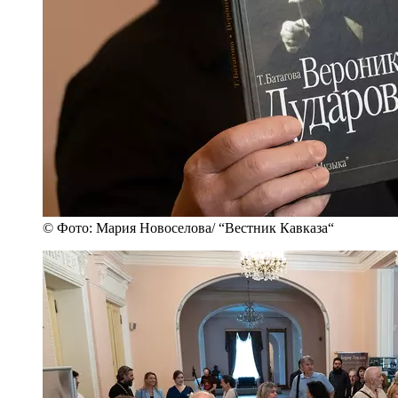
© Фото: Мария Новоселова/ “Вестник Кавказа“