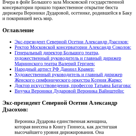
Вчера в фойе Большого зала Московской государственной
консерватории прошло торжественное открытие бюста
дирижера Вероники Дударовой, осетинке, родившейся в Баку
и покорившей весь мир.
Оглавление
Экс-президент Северной Осетии Александр Дзасохов:
Ректор Московской консерватории Александр Соколов:
Генеральный директор Большого театра,
художественный руководитель и главный дирижер
Мариинского театра Валерий Гергиев:
Народный артист РФ Даниил Крамер:
Художественный руководитель и главный дирижер
Женского симфонического оркестра Ксения Жарко:
Доктор искусствоведения, профессор Татьяна Батагова:
Внучка Вероники Дударовой Вероника Вайнштейн:
Экс-президент Северной Осетии Александр
Дзасохов:
Вероника Дударова единственная женщина,
которая внесена в Книгу Гиннеса, как достигшая
высочайшего уровня дирижирования. Она