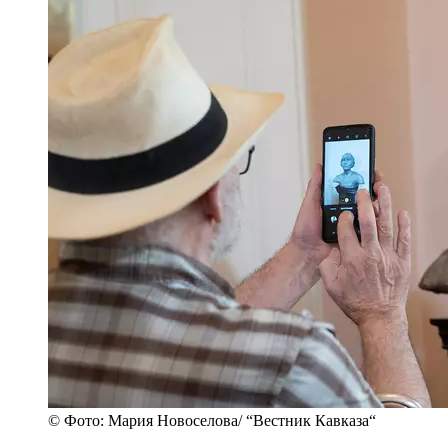
© Фото: Мария Новоселова/ “Вестник Кавказа“