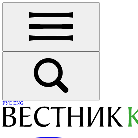
РУС
ENG