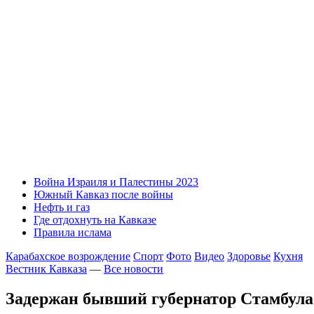
Война Израиля и Палестины 2023
Южный Кавказ после войны
Нефть и газ
Где отдохнуть на Кавказе
Правила ислама
Карабахское возрождение
Спорт
Фото
Видео
Здоровье
Кухня
Вестник Кавказа
—
Все новости
Задержан бывший губернатор Стамбула