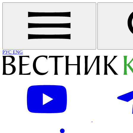
РУС
ENG