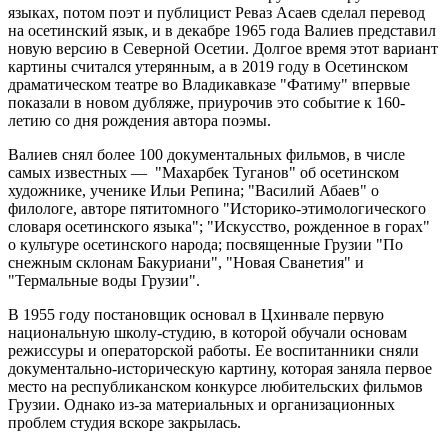
языках, потом поэт и публицист Реваз Асаев сделал перевод
на осетинский язык, и в декабре 1965 года Валиев представил
новую версию в Северной Осетии. Долгое время этот вариант
картины считался утерянным, а в 2019 году в Осетинском
драматическом театре во Владикавказе "Фатиму" впервые
показали в новом дубляже, приурочив это событие к 160-
летию со дня рождения автора поэмы.
Валиев снял более 100 документальных фильмов, в числе
самых известных — "Махарбек Туганов" об осетинском
художнике, ученике Ильи Репина; "Василий Абаев" о
филологе, авторе пятитомного "Историко-этимологического
словаря осетинского языка"; "Искусство, рожденное в горах"
о культуре осетинского народа; посвященные Грузии "По
снежным склонам Бакуриани", "Новая Сванетия" и
"Термальные воды Грузии".
В 1955 году постановщик основал в Цхинвале первую
национальную школу-студию, в которой обучали основам
режиссуры и операторской работы. Ее воспитанники сняли
документально-историческую картину, которая заняла первое
место на республиканском конкурсе любительских фильмов
Грузии. Однако из-за материальных и организационных
проблем студия вскоре закрылась.