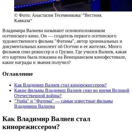
© Фото: Анастасия Тесемникова/ “Вестник
Кавказа“
Владимира Валиева называют основоположником
осетинского кино. Он — создатель первого осетинского
художественного фильма "Фатима", автор хроникальных и
документальных кинолент об Осетии и ее жителях. Много
фильмов снял режиссер и о Грузии. Где учился Валиев, какая
его картина была показана на Венецианском кинофестивале,
какие награды и звания получил?
Оглавление
Как Владимир Валиев стал кинорежиссером?
Какие фильмы Владимир Валиев снял во время Великой
Отечественной войны?
"Ушба" и "Фатима" — самые известные фильмы
Владимира Валиева
Как Владимир Валиев стал
кинорежиссером?