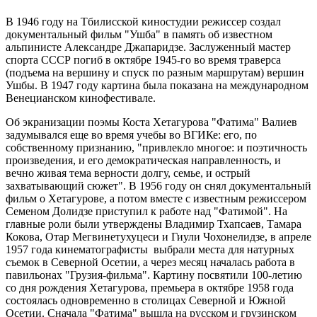
В 1946 году на Тбилисской киностудии режиссер создал
документальный фильм "Ушба" в память об известном
альпинисте Александре Джапаридзе. Заслуженный мастер
спорта СССР погиб в октябре 1945-го во время траверса
(подъема на вершину и спуск по разным маршрутам) вершин
Ушбы. В 1947 году картина была показана на международном
Венецианском кинофестивале.
Об экранизации поэмы Коста Хетагурова "Фатима" Валиев
задумывался еще во время учебы во ВГИКе: его, по
собственному признанию, "привлекло многое: и поэтичность
произведения, и его демократическая направленность, и
вечно живая тема верности долгу, семье, и острый
захватывающий сюжет". В 1956 году он снял документальный
фильм о Хетагурове, а потом вместе с известным режиссером
Семеном Долидзе приступил к работе над "Фатимой". На
главные роли были утверждены Владимир Тхапсаев, Тамара
Кокова, Отар Мегвинетухуцеси и Гиули Чохонелидзе, в апреле
1957 года кинематографисты выбрали места для натурных
съемок в Северной Осетии, а через месяц началась работа в
павильонах "Грузия-фильма". Картину посвятили 100-летию
со дня рождения Хетагурова, премьера в октябре 1958 года
состоялась одновременно в столицах Северной и Южной
Осетии. Сначала "Фатима" вышла на русском и грузинском