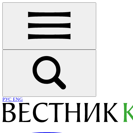
РУС
ENG