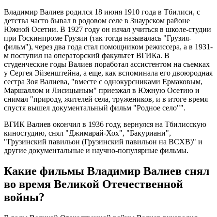
Владимир Валиев родился 18 июня 1910 года в Тбилиси, с
детства часто бывал в родовом селе в Знаурском районе
Южной Осетии. В 1927 году он начал учиться в школе-студии
при Госкинпроме Грузии (так тогда называлась "Грузия-
фильм"), через два года стал помощником режиссера, а в 1931-
м поступил на операторский факультет ВГИКа. В
студенческие годы Валиев поработал ассистентом на съемках
у Сергея Эйзенштейна, а еще, как вспоминала его двоюродная
сестра Зоя Валиева, "вместе с однокурсниками Ермаковым,
Маршаллом и Лисицыным" приезжал в Южную Осетию и
снимал "природу, жителей села, тружеников, и в итоге время
спустя вышел документальный фильм "Родное село"".
ВГИК Валиев окончил в 1936 году, вернулся на Тбилисскую
киностудию, снял "Джимарай-Хох", "Бакуриани",
"Грузинский павильон (Грузинский павильон на ВСХВ)" и
другие документальные и научно-популярные фильмы.
Какие фильмы Владимир Валиев снял
во время Великой Отечественной
войны?