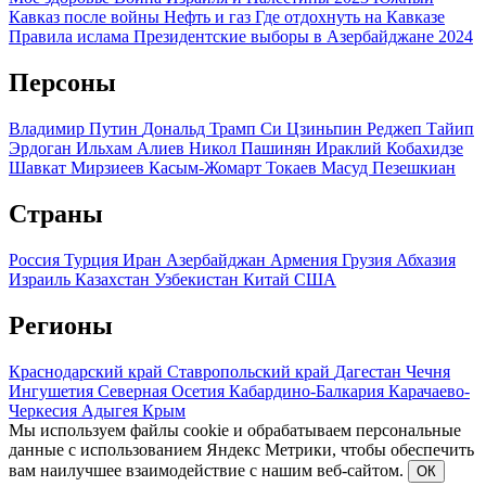
Кавказ после войны
Нефть и газ
Где отдохнуть на Кавказе
Правила ислама
Президентские выборы в Азербайджане 2024
Персоны
Владимир Путин
Дональд Трамп
Си Цзиньпин
Реджеп Тайип
Эрдоган
Ильхам Алиев
Никол Пашинян
Ираклий Кобахидзе
Шавкат Мирзиеев
Касым-Жомарт Токаев
Масуд Пезешкиан
Страны
Россия
Турция
Иран
Азербайджан
Армения
Грузия
Абхазия
Израиль
Казахстан
Узбекистан
Китай
США
Регионы
Краснодарский край
Ставропольский край
Дагестан
Чечня
Ингушетия
Северная Осетия
Кабардино-Балкария
Карачаево-
Черкесия
Адыгея
Крым
Мы используем файлы cookie и обрабатываем персональные
данные с использованием Яндекс Метрики, чтобы обеспечить
вам наилучшее взаимодействие с нашим веб-сайтом.
ОК