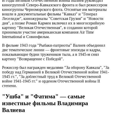
В годы Великой Отечественной войны Валиев руководил
киногруппой Северо-Кавказского фронта и был режиссером
киногруппы Черноморского флота. Отснятые им материалы
вошли в документальные фильмы "Кавказ" и "Генерал
Леселидзе", киножурналы "Советская Грузия" и "Новости
дня", а позже Роман Кармен включил их в многосерийную
картину "Великая Отечественная", в создании которой
принимали участие американская компания Air Time
International и Совинфильм.
В фильме 1943 года "Рыбаки-патриоты" Валиев объединил
две тематические линии — фронтовые эпизоды и кадры,
показывающие будни тружеников тыла, а в 1945-м снял
картину "Возвращение с Победой".
Режиссер был награжден медалями "За оборону Кавказа", "За
победу над Германией в Великой Отечественной войне 1941-
1945 гг.", "За доблестный труд в Великой Отечественной
войне 1941-1945 гг." и орденом Отечественной войны II
степени.
"Ушба" и "Фатима" — самые
известные фильмы Владимира
Валиева