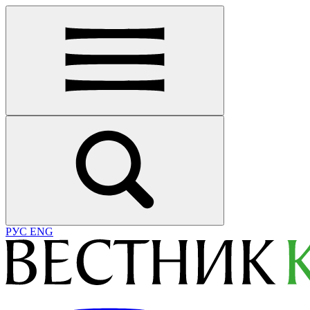
РУС
ENG