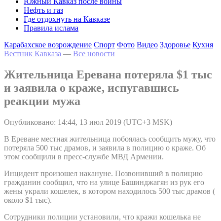
Южный Кавказ после войны
Нефть и газ
Где отдохнуть на Кавказе
Правила ислама
Карабахское возрождение
Спорт
Фото
Видео
Здоровье
Кухня
Вестник Кавказа
—
Все новости
Жительница Еревана потеряла $1 тыс
и заявила о краже, испугавшись
реакции мужа
Опубликовано: 14:44, 13 июл 2019 (UTC+3 MSK)
В Ереване местная жительница побоялась сообщить мужу, что
потеряла 500 тыс драмов, и заявила в полицию о краже. Об
этом сообщили в пресс-службе МВД Армении.
Инцидент произошел накануне. Позвонивший в полицию
гражданин сообщил, что на улице Башинджагян из рук его
жены украли кошелек, в котором находилось 500 тыс драмов (
около $1 тыс).
Сотрудники полиции установили, что кражи кошелька не