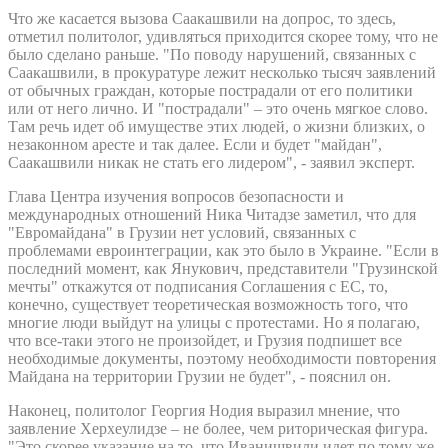
Что же касается вызова Саакашвили на допрос, то здесь,
отметил политолог, удивляться приходится скорее тому, что не
было сделано раньше. "По поводу нарушений, связанных с
Саакашвили, в прокуратуре лежит несколько тысяч заявлений
от обычных граждан, которые пострадали от его политики
или от него лично. И "пострадали" – это очень мягкое слово.
Там речь идет об имуществе этих людей, о жизни близких, о
незаконном аресте и так далее. Если и будет "майдан",
Саакашвили никак не стать его лидером", - заявил эксперт.
Глава Центра изучения вопросов безопасности и
международных отношений Ника Читадзе заметил, что для
"Евромайдана" в Грузии нет условий, связанных с
проблемами евроинтеграции, как это было в Украине. "Если в
последний момент, как Янукович, представители "Грузинской
мечты" откажутся от подписания Соглашения с ЕС, то,
конечно, существует теоретическая возможность того, что
многие люди выйдут на улицы с протестами. Но я полагаю,
что все-таки этого не произойдет, и Грузия подпишет все
необходимые документы, поэтому необходимости повторения
Майдана на территории Грузии не будет", - пояснил он.
Наконец, политолог Георгия Нодия выразил мнение, что
заявление Херхеулидзе – не более, чем риторическая фигура.
"Это скорее указание на то, что Иванишвили идет по тому же