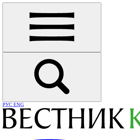
РУС
ENG