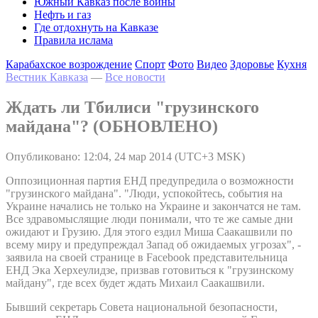
Южный Кавказ после войны
Нефть и газ
Где отдохнуть на Кавказе
Правила ислама
Карабахское возрождение
Спорт
Фото
Видео
Здоровье
Кухня
Вестник Кавказа
—
Все новости
Ждать ли Тбилиси "грузинского
майдана"? (ОБНОВЛЕНО)
Опубликовано: 12:04, 24 мар 2014 (UTC+3 MSK)
Оппозиционная партия ЕНД предупредила о возможности
"грузинского майдана". "Люди, успокойтесь, события на
Украине начались не только на Украине и закончатся не там.
Все здравомыслящие люди понимали, что те же самые дни
ожидают и Грузию. Для этого ездил Миша Саакашвили по
всему миру и предупреждал Запад об ожидаемых угрозах", -
заявила на своей странице в Facebook представительница
ЕНД Эка Херхеулидзе, призвав готовиться к "грузинскому
майдану", где всех будет ждать Михаил Саакашвили.
Бывший секретарь Совета национальной безопасности,