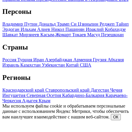
Персоны
Владимир Путин
Дональд Трамп
Си Цзиньпин
Реджеп Тайип
Эрдоган
Ильхам Алиев
Никол Пашинян
Ираклий Кобахидзе
Шавкат Мирзиеев
Касым-Жомарт Токаев
Масуд Пезешкиан
Страны
Россия
Турция
Иран
Азербайджан
Армения
Грузия
Абхазия
Израиль
Казахстан
Узбекистан
Китай
США
Регионы
Краснодарский край
Ставропольский край
Дагестан
Чечня
Ингушетия
Северная Осетия
Кабардино-Балкария
Карачаево-
Черкесия
Адыгея
Крым
Мы используем файлы cookie и обрабатываем персональные
данные с использованием Яндекс Метрики, чтобы обеспечить
вам наилучшее взаимодействие с нашим веб-сайтом.
ОК