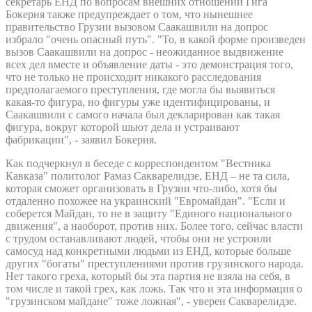
секретарь ЕНД по вопросам внешних отношений Гига
Бокерия также предупреждает о том, что нынешнее
правительство Грузии вызовом Саакашвили на допрос
избрало "очень опасный путь". "То, в какой форме произведен
вызов Саакашвили на допрос - неожиданное выдвижение
всех дел вместе и объявление даты - это демонстрация того,
что не только не происходит никакого расследования
предполагаемого преступления, где могла бы выявиться
какая-то фигура, но фигуры уже идентифицированы, и
Саакашвили с самого начала был декларирован как такая
фигура, вокруг которой шьют дела и устраивают
фабрикации", - заявил Бокерия.
Как подчеркнул в беседе с корреспондентом "Вестника
Кавказа" политолог Рамаз Сакварелидзе, ЕНД – не та сила,
которая сможет организовать в Грузии что-либо, хотя бы
отдаленно похожее на украинский "Евромайдан". "Если и
соберется Майдан, то не в защиту "Единого национального
движения", а наоборот, против них. Более того, сейчас власти
с трудом останавливают людей, чтобы они не устроили
самосуд над конкретными людьми из ЕНД, которые больше
других "богаты" преступлениями против грузинского народа.
Нет такого греха, который бы эта партия не взяла на себя, в
том числе и такой грех, как ложь. Так что и эта информация о
"грузинском майдане" тоже ложная", - уверен Сакварелидзе.