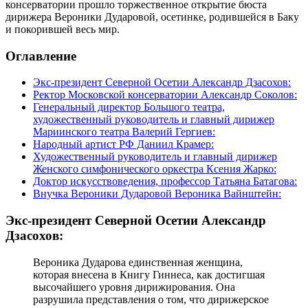
консерватории прошло торжественное открытие бюста
дирижера Вероники Дударовой, осетинке, родившейся в Баку
и покорившей весь мир.
Оглавление
Экс-президент Северной Осетии Александр Дзасохов:
Ректор Московской консерватории Александр Соколов:
Генеральный директор Большого театра,
художественный руководитель и главный дирижер
Мариинского театра Валерий Гергиев:
Народный артист РФ Даниил Крамер:
Художественный руководитель и главный дирижер
Женского симфонического оркестра Ксения Жарко:
Доктор искусствоведения, профессор Татьяна Батагова:
Внучка Вероники Дударовой Вероника Вайнштейн:
Экс-президент Северной Осетии Александр
Дзасохов:
Вероника Дударова единственная женщина,
которая внесена в Книгу Гиннеса, как достигшая
высочайшего уровня дирижирования. Она
разрушила представления о том, что дирижерское