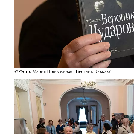
© Фото: Мария Новоселова/ “Вестник Кавказа“