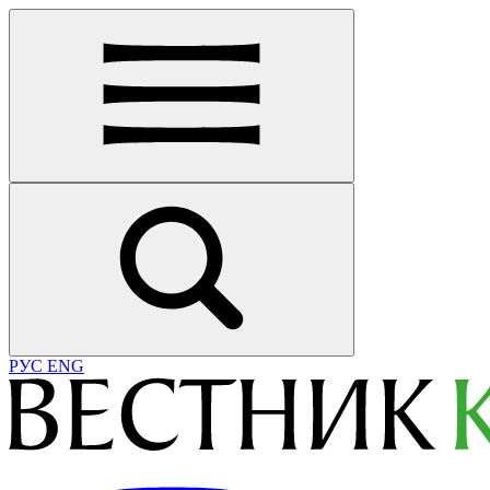
РУС
ENG