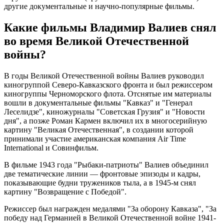
другие документальные и научно-популярные фильмы.
Какие фильмы Владимир Валиев снял
во время Великой Отечественной
войны?
В годы Великой Отечественной войны Валиев руководил
киногруппой Северо-Кавказского фронта и был режиссером
киногруппы Черноморского флота. Отснятые им материалы
вошли в документальные фильмы "Кавказ" и "Генерал
Леселидзе", киножурналы "Советская Грузия" и "Новости
дня", а позже Роман Кармен включил их в многосерийную
картину "Великая Отечественная", в создании которой
принимали участие американская компания Air Time
International и Совинфильм.
В фильме 1943 года "Рыбаки-патриоты" Валиев объединил
две тематические линии — фронтовые эпизоды и кадры,
показывающие будни тружеников тыла, а в 1945-м снял
картину "Возвращение с Победой".
Режиссер был награжден медалями "За оборону Кавказа", "За
победу над Германией в Великой Отечественной войне 1941-