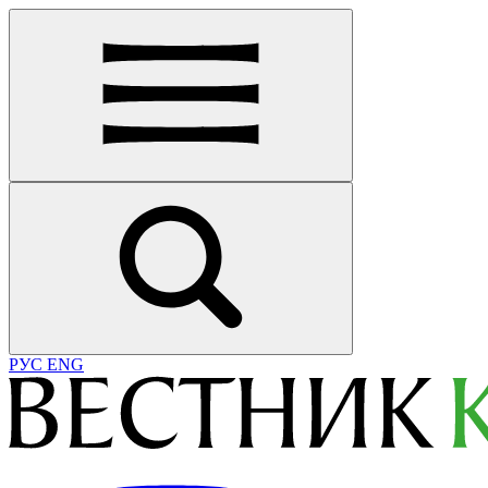
РУС
ENG