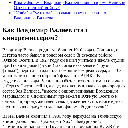
Какие фильмы Владимир Валиев снял во время Великой
Отечественной войны?
"Ушба" и "Фатима" — самые известные фильмы
Владимира Валиева
Как Владимир Валиев стал
кинорежиссером?
Владимир Валиев родился 18 июня 1910 года в Тбилиси, с
детства часто бывал в родовом селе в Знаурском районе
Южной Осетии. В 1927 году он начал учиться в школе-студии
при Госкинпроме Грузии (так тогда называлась "Грузия-
фильм"), через два года стал помощником режиссера, а в 1931-
м поступил на операторский факультет ВГИКа. В
студенческие годы Валиев поработал ассистентом на съемках
у Сергея Эйзенштейна, а еще, как вспоминала его двоюродная
сестра Зоя Валиева, "вместе с однокурсниками Ермаковым,
Маршаллом и Лисицыным" приезжал в Южную Осетию и
снимал "природу, жителей села, тружеников, и в итоге время
спустя вышел документальный фильм "Родное село"".
ВГИК Валиев окончил в 1936 году, вернулся на Тбилисскую
киностудию, снял "Джимарай-Хох", "Бакуриани",
"Грузинский павильон (Грузинский павильон на ВСХВ)" и