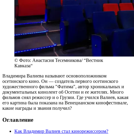
© Фото: Анастасия Тесемникова/ “Вестник
Кавказа“
Владимира Валиева называют основоположником
осетинского кино. Он — создатель первого осетинского
художественного фильма "Фатима", автор хроникальных и
документальных кинолент об Осетии и ее жителях. Много
фильмов снял режиссер и о Грузии. Где учился Валиев, какая
его картина была показана на Венецианском кинофестивале,
какие награды и звания получил?
Оглавление
Как Владимир Валиев стал кинорежиссером?