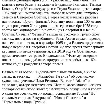
Семеном Долидзе приступил к работе над "Фатимой". На
главные роли были утверждены Владимир Тхапсаев, Тамара
Кокова, Отар Мегвинетухуцеси и Гиули Чохонелидзе, в апреле
1957 года кинематографисты выбрали места для натурных
съемок в Северной Осетии, а через месяц началась работа в
павильонах "Грузия-фильма". Картину посвятили 100-летию
со дня рождения Хетагурова, премьера в октябре 1958 года
состоялась одновременно в столицах Северной и Южной
Осетии. Сначала "Фатима" вышла на русском и грузинском
языках, потом поэт и публицист Реваз Асаев сделал перевод
на осетинский язык, и в декабре 1965 года Валиев представил
новую версию в Северной Осетии. Долгое время этот вариант
картины считался утерянным, а в 2019 году в Осетинском
драматическом театре во Владикавказе "Фатиму" впервые
показали в новом дубляже, приурочив это событие к 160-
летию со дня рождения автора поэмы.
Валиев снял более 100 документальных фильмов, в числе
самых известных — "Махарбек Туганов" об осетинском
художнике, ученике Ильи Репина; "Василий Абаев" о
филологе, авторе пятитомного "Историко-этимологического
словаря осетинского языка"; "Искусство, рожденное в горах"
о культуре осетинского народа; посвященные Грузии "По
снежным склонам Бакуриани", "Новая Сванетия" и
"Термальные воды Грузии".