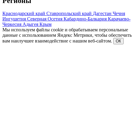
Регионы
Краснодарский край
Ставропольский край
Дагестан
Чечня
Ингушетия
Северная Осетия
Кабардино-Балкария
Карачаево-
Черкесия
Адыгея
Крым
Мы используем файлы cookie и обрабатываем персональные
данные с использованием Яндекс Метрики, чтобы обеспечить
вам наилучшее взаимодействие с нашим веб-сайтом.
ОК