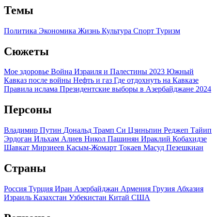
Темы
Политика
Экономика
Жизнь
Культура
Спорт
Туризм
Сюжеты
Мое здоровье
Война Израиля и Палестины 2023
Южный
Кавказ после войны
Нефть и газ
Где отдохнуть на Кавказе
Правила ислама
Президентские выборы в Азербайджане 2024
Персоны
Владимир Путин
Дональд Трамп
Си Цзиньпин
Реджеп Тайип
Эрдоган
Ильхам Алиев
Никол Пашинян
Ираклий Кобахидзе
Шавкат Мирзиеев
Касым-Жомарт Токаев
Масуд Пезешкиан
Страны
Россия
Турция
Иран
Азербайджан
Армения
Грузия
Абхазия
Израиль
Казахстан
Узбекистан
Китай
США