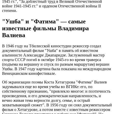
1945 гг.", "За доблестный труд в Великой Отечественной
войне 1941-1945 гг." и орденом Отечественной войны II
степени.
"Ушба" и "Фатима" — самые
известные фильмы Владимира
Валиева
В 1946 году на Тбилисской киностудии режиссер создал
документальный фильм "Ушба" в память об известном
альпинисте Александре Джапаридзе. Заслуженный мастер
спорта СССР погиб в октябре 1945-го во время траверса
(подъема на вершину и спуск по разным маршрутам) вершин
Ушбы. В 1947 году картина была показана на международном
Венецианском кинофестивале.
Об экранизации поэмы Коста Хетагурова "Фатима" Валиев
задумывался еще во время учебы во ВГИКе: его, по
собственному признанию, "привлекло многое: и поэтичность
произведения, и его демократическая направленность, и
вечно живая тема верности долгу, семье, и острый
захватывающий сюжет". В 1956 году он снял документальный
фильм о Хетагурове, а потом вместе с известным режиссером