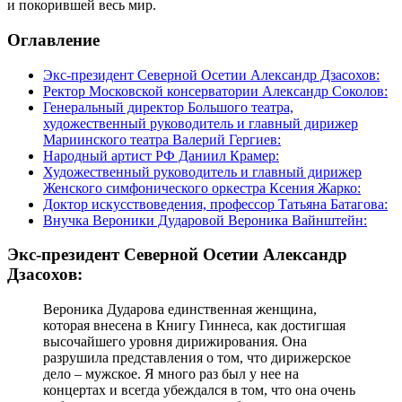
и покорившей весь мир.
Оглавление
Экс-президент Северной Осетии Александр Дзасохов:
Ректор Московской консерватории Александр Соколов:
Генеральный директор Большого театра,
художественный руководитель и главный дирижер
Мариинского театра Валерий Гергиев:
Народный артист РФ Даниил Крамер:
Художественный руководитель и главный дирижер
Женского симфонического оркестра Ксения Жарко:
Доктор искусствоведения, профессор Татьяна Батагова:
Внучка Вероники Дударовой Вероника Вайнштейн:
Экс-президент Северной Осетии Александр
Дзасохов:
Вероника Дударова единственная женщина,
которая внесена в Книгу Гиннеса, как достигшая
высочайшего уровня дирижирования. Она
разрушила представления о том, что дирижерское
дело – мужское. Я много раз был у нее на
концертах и всегда убеждался в том, что она очень