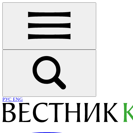
РУС
ENG