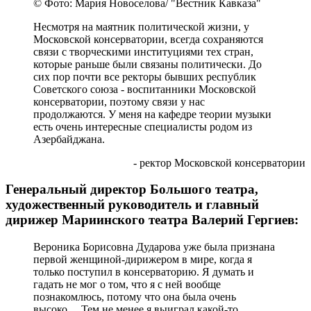
© Фото: Мария Новоселова/ "Вестник Кавказа"
Несмотря на маятник политической жизни, у
Московской консерватории, всегда сохраняются
связи с творческими институциями тех стран,
которые раньше были связаны политически. До
сих пор почти все ректоры бывших республик
Советского союза - воспитанники Московской
консерватории, поэтому связи у нас
продолжаются. У меня на кафедре теории музыки
есть очень интересные специалисты родом из
Азербайджана.
- ректор Московской консерватории
Генеральный директор Большого театра,
художественный руководитель и главный
дирижер Мариинского театра Валерий Гергиев:
Вероника Борисовна Дударова уже была признана
первой женщиной-дирижером в мире, когда я
только поступил в консерваторию. Я думать и
гадать не мог о том, что я с ней вообще
познакомлюсь, потому что она была очень
высоко… Тем не менее я выиграл какой-то