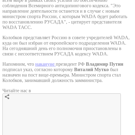
всем мире в рамках своих усилий по обеспечению
соблюдения Всемирного антидопингового кодекса. "Это
направление деятельности останется и в случае с новым
министром спорта России, с которым WADA будет работать
по восстановлению РУСАДА", - цитирует представителя
WADA ТАСС.
Колобков представляет Россию в совете учредителей WADA,
куда он был избран от европейского подразделения WADA.
На сегодняшний день его полномочия приостановлены в
связи с несоответствием РУСАДА кодексу WADA.
Напомним, что
накануне
президент РФ
Владимир Путин
подписал указ, согласно которому
Виталий Мутко
был
назначен на пост вице-премьера. Министром спорта стал
Колобков, занимавший должность замминистра.
Читайте нас в