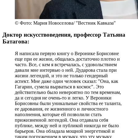
© Фото: Мария Новоселова/ "Вестник Кавказа"
Доктор искусствоведения, профессор Татьяна
Батагова:
Я написала первую книгу о Веронике Борисовне
еще при ее жизни, общалась достаточно плотно и
часто. Все, с кем я встречалась, с удовольствием
давали мне интервью о ней. Дударова стала при
жизни легендой, и это не только гендерный
аспект. Мне даже один человек сказал: "Она, как
Гагарин, сумела вырваться в космос". Это
действительно было невероятно по тем временам,
да и сегодня не очень-то и легко. У Вероники
Борисовны были уникальные свойства ее таланта,
ее дарования, ее жизненного и личностного
наполнения, которые ей позволили стать
прижизненной легендой. Она отдавала себя
публике, между ней и публикой никогда не было
барьеров. Она обладала мощной энергетикой и
таким погружением в музыку, что эту музыку