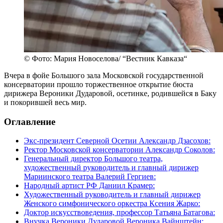
© Фото: Мария Новоселова/ “Вестник Кавказа“
Вчера в фойе Большого зала Московской государственной
консерватории прошло торжественное открытие бюста
дирижера Вероники Дударовой, осетинке, родившейся в Баку
и покорившей весь мир.
Оглавление
Экс-президент Северной Осетии Александр Дзасохов:
Ректор Московской консерватории Александр Соколов:
Генеральный директор Большого театра,
художественный руководитель и главный дирижер
Мариинского театра Валерий Гергиев:
Народный артист РФ Даниил Крамер:
Художественный руководитель и главный дирижер
Женского симфонического оркестра Ксения Жарко:
Доктор искусствоведения, профессор Татьяна Батагова:
Внучка Вероники Дударовой Вероника Вайнштейн: