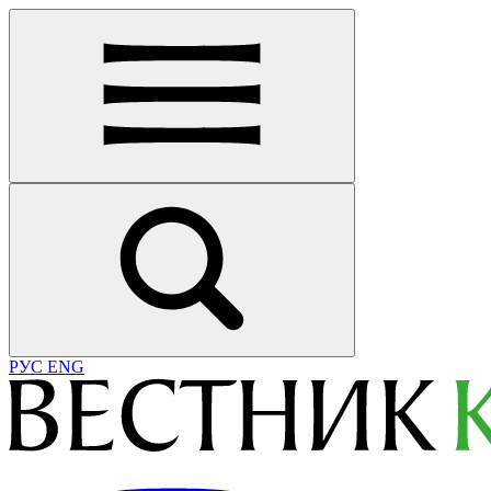
РУС
ENG