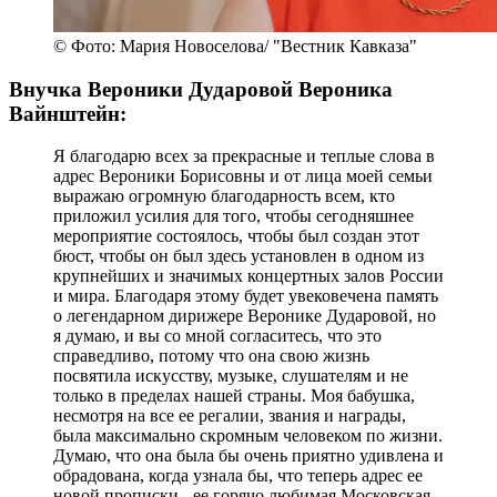
© Фото: Мария Новоселова/ "Вестник Кавказа"
Внучка Вероники Дударовой Вероника
Вайнштейн:
Я благодарю всех за прекрасные и теплые слова в
адрес Вероники Борисовны и от лица моей семьи
выражаю огромную благодарность всем, кто
приложил усилия для того, чтобы сегодняшнее
мероприятие состоялось, чтобы был создан этот
бюст, чтобы он был здесь установлен в одном из
крупнейших и значимых концертных залов России
и мира. Благодаря этому будет увековечена память
о легендарном дирижере Веронике Дударовой, но
я думаю, и вы со мной согласитесь, что это
справедливо, потому что она свою жизнь
посвятила искусству, музыке, слушателям и не
только в пределах нашей страны. Моя бабушка,
несмотря на все ее регалии, звания и награды,
была максимально скромным человеком по жизни.
Думаю, что она была бы очень приятно удивлена и
обрадована, когда узнала бы, что теперь адрес ее
новой прописки - ее горячо любимая Московская