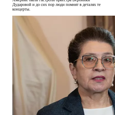
Дударовой и до сих пор люди помнят в деталях те
концерты.