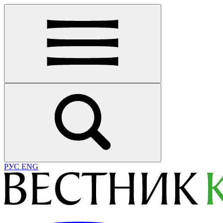
РУС
ENG