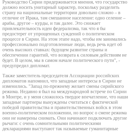
Руководство Сирии придерживается мнения, что государство
должно носить унитарный характер, поскольку разделить
страну на национальные территории довольно сложно – в
отличие от Ирака, там смешанное население: одно селение –
арабы, другое – курды, и так далее. Это снижает
привлекательность идеи федерализма, так что я бы
предостерег от упрощенных суждений о политическом
процессе в Сирии. На этом этапе надо, чтобы им занимались
профессионально подготовленные люди, ведь речь идет об
очень высоких ставках: будущем развитие страны и
обеспечении гарантий, что возврата к силовым действиям не
будет. В целом, мы в самом начале политического пути", -
предупредил дипломат.
Также заместитель председателя Ассоциации российских
дипломатов напомнил, что западные интересы в Сирии не
изменились. "Запад по-прежнему желает смены сирийского
режима. Недавно я был на международной встрече по Сирии
в Монтре, и у меня сложилось твердое впечатление, что наши
западные партнеры вынуждены считаться с фактической
победой правительства и правительственных войск в этом
военно-политическом положении, но вопрос о смене режима
они не намерены снимать. Они начинают подключать другие
рычаги: с очень сомнительными политическими
декларациями выступают так называемые гуманитарные