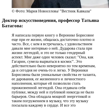
© Фото: Мария Новоселова/ "Вестник Кавказа"
Доктор искусствоведения, профессор Татьяна
Батагова:
Я написала первую книгу о Веронике Борисовне
еще при ее жизни, общалась достаточно плотно и
часто. Все, с кем я встречалась, с удовольствием
давали мне интервью о ней. Дударова стала при
жизни легендой, и это не только гендерный
аспект. Мне даже один человек сказал: "Она, как
Гагарин, сумела вырваться в космос". Это
действительно было невероятно по тем временам,
да и сегодня не очень-то и легко. У Вероники
Борисовны были уникальные свойства ее таланта,
ее дарования, ее жизненного и личностного
наполнения, которые ей позволили стать
прижизненной легендой. Она отдавала себя
публике, между ней и публикой никогда не было
барьеров. Она обладала мощной энергетикой и
таким погружением в музыку, что эту музыку
посылала каждому в сердце. И все это