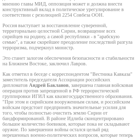
мнению главы МИД, оппозиция может и должна внести
конструктивный вклад в политическое урегулирование в
соответствии с резолюцией 2254 Совбеза ООН.
Россия выступает за восстановление суверенной,
территориально целостной Сирии, возвращение всех
сирийцев на родину, а самой республики - в "арабскую
семью", а также скорейшее преодоление последствий разгула
терроризма, подчеркнул министр.
Это станет залогом обеспечения безопасности и стабильности
на Ближнем Востоке, заключил Лавров.
Как отметил в беседе с корреспондентом "Вестника Кавказа"
заместитель председателя Ассоциации российских
дипломатов
Андрей Бакланов
, завершена главная войсковая
операция против запрещенной в РФ террористической
группировки ИГИЛ как квазигосударственного образования.
"При этом и сирийским вооруженным силам, и российским
войскам предстоит предпринять значительные усилия для
того, чтобы полностью очистить землю Сирии от
бандформирований. В районе Идлиба сконцентрировано
большое количество боевиков, которые пока не складывают
оружие. По завершении войны остался целый ряд
нерешенных военно-политических вопросов, которые теперь