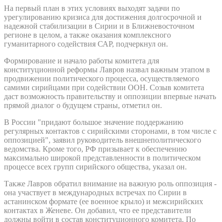
На первый план в этих условиях выходят задачи по
урегулированию кризиса для достижения долгосрочной и
надежной стабилизации в Сирии и в Ближневосточном
регионе в целом, а также оказания комплексного
гуманитарного содействия САР, подчеркнул он.
Формирование и начало работы комитета для
конституционной реформы Лавров назвал важным этапом в
продвижении политического процесса, осуществляемого
самими сирийцами при содействии ООН. Созыв комитета
даст возможность правительству и оппозиции впервые начать
прямой диалог о будущем страны, отметил он.
В России "придают большое значение поддержанию
регулярных контактов с сирийскими сторонами, в том числе с
оппозицией", заявил руководитель внешнеполитического
ведомства. Кроме того, РФ призывает к обеспечению
максимально широкой представленности в политическом
процессе всех групп сирийского общества, указал он.
Также Лавров обратил внимание на важную роль оппозиция -
она участвует в международных встречах по Сирии в
астанинском формате (ее военное крыло) и межсирийских
контактах в Женеве. Он добавил, что ее представители
должны войти в состав конституционного комитета. По