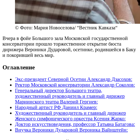
© Фото: Мария Новоселова/ “Вестник Кавказа“
Вчера в фойе Большого зала Московской государственной
консерватории прошло торжественное открытие бюста
дирижера Вероники Дударовой, осетинке, родившейся в Баку
и покорившей весь мир.
Оглавление
Экс-президент Северной Осетии Александр Дзасохов:
Ректор Московской консерватории Александр Соколов:
Генеральный директор Большого театра,
художественный руководитель и главный дирижер
Мариинского театра Валерий Гергиев:
Народный артист РФ Даниил Крамер:
Художественный руководитель и главный дирижер
Женского симфонического оркестра Ксения Жарко:
Доктор искусствоведения, профессор Татьяна Батагова:
Внучка Вероники Дударовой Вероника Вайнштейн: