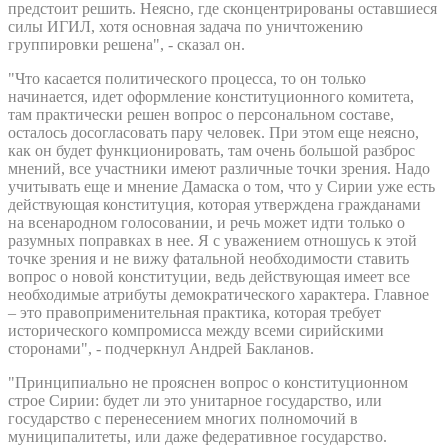
предстоит решить. Неясно, где сконцентрированы оставшиеся
силы ИГИЛ, хотя основная задача по уничтожению
группировки решена", - сказал он.
"Что касается политического процесса, то он только
начинается, идет оформление конституционного комитета,
там практически решен вопрос о персональном составе,
осталось досогласовать пару человек. При этом еще неясно,
как он будет функционировать, там очень большой разброс
мнений, все участники имеют различные точки зрения. Надо
учитывать еще и мнение Дамаска о том, что у Сирии уже есть
действующая конституция, которая утверждена гражданами
на всенародном голосовании, и речь может идти только о
разумных поправках в нее. Я с уважением отношусь к этой
точке зрения и не вижу фатальной необходимости ставить
вопрос о новой конституции, ведь действующая имеет все
необходимые атрибуты демократического характера. Главное
– это правоприменительная практика, которая требует
исторического компромисса между всеми сирийскими
сторонами", - подчеркнул Андрей Бакланов.
"Принципиально не прояснен вопрос о конституционном
строе Сирии: будет ли это унитарное государство, или
государство с перенесением многих полномочий в
муниципалитеты, или даже федеративное государство.